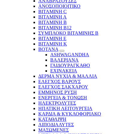
ΑΝΑΒΡΑΖΟΥΣΕΣ
ΑΝΟΣΟΠΟΙΟΙΤΙΚΟ
ΒΙΤΑΜΙΝΗ C
ΒΙΤΑΜΙΝΗ Α
ΒΙΤΑΜΙΝΗ Β
ΒΙΤΑΜΙΝΗ Β12
ΣΥΜΠΛΟΚΟ ΒΙΤΑΜΙΝΗΣ Β
ΒΙΤΑΜΙΝΗ Ε
ΒΙΤΑΜΙΝΗ Κ
ΒΟΤΑΝΑ
ASHWAGANDHA
ΒΑΛΕΡΙΑΝΑ
ΓΑΙΔΟΥΡΑΓΚΑΘΟ
ΕΧΙΝΑΚΕΙΑ
ΔΕΡΜΑ ΝΥΧΙΑ & ΜΑΛΛΙΑ
ΕΛΕΓΧΟΣ ΒΑΡΟΥΣ
ΕΛΕΓΧΟΣ ΣΑΚΧΑΡΟΥ
ΕΜΜΗΝΟΣ ΡΥΣΗ
ΕΝΕΡΓΕΙΑ & ΤΟΝΩΣΗ
ΗΛΕΚΤΡΟΛΥΤΕΣ
ΗΠΑΤΙΚΗ ΛΕΙΤΟΥΡΓΕΙΑ
ΚΑΡΔΙΑ & ΚΥΚΛΟΦΟΡΙΑΚΟ
ΚΑΤΑΘΛΙΨΗ
ΛΙΠΟΔΙΑΛΥΤΕΣ
ΜΑΣΩΜΕΝΕΣ