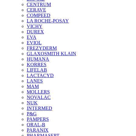
CENTRUM
CERAVE
COMPEED
LA ROCHE-POSAY
VICHY
DUREX
EVA
EVIOL
FREZYDERM
GLAXOSMITH KLAIN
HUMANA
KORRES
LIFELAB
LACTACYD
LANES
MAM
MOLLERS
NOVALAC
NUK
INTERMED
P&G
PAMPERS
ORAL-B
PARANIX
PHARMASEPT