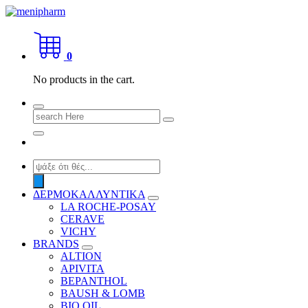
Skip
to
shop 2 easily
content
0
No products in the cart.
Search
for:
Products
search
ΔΕΡΜΟΚΑΛΛΥΝΤΙΚΑ
LA ROCHE-POSAY
CERAVE
VICHY
BRANDS
ALTION
APIVITA
BEPANTHOL
BAUSH & LOMB
BIO OIL