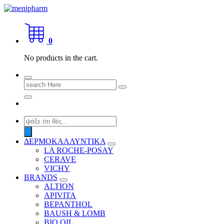
Skip
to
shop 2 easily
content
0
No products in the cart.
Search
for:
Products
search
ΔΕΡΜΟΚΑΛΛΥΝΤΙΚΑ
LA ROCHE-POSAY
CERAVE
VICHY
BRANDS
ALTION
APIVITA
BEPANTHOL
BAUSH & LOMB
BIO OIL