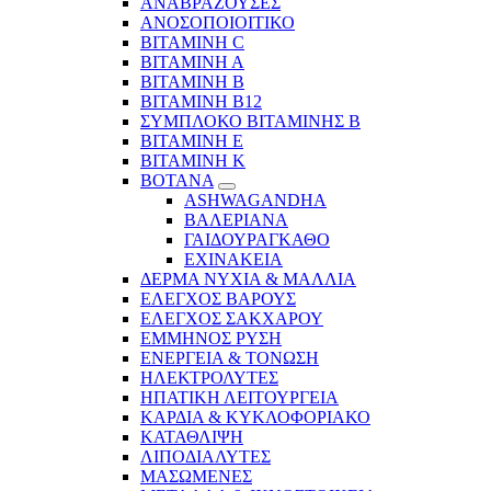
ΑΝΑΒΡΑΖΟΥΣΕΣ
ΑΝΟΣΟΠΟΙΟΙΤΙΚΟ
ΒΙΤΑΜΙΝΗ C
ΒΙΤΑΜΙΝΗ Α
ΒΙΤΑΜΙΝΗ Β
ΒΙΤΑΜΙΝΗ Β12
ΣΥΜΠΛΟΚΟ ΒΙΤΑΜΙΝΗΣ Β
ΒΙΤΑΜΙΝΗ Ε
ΒΙΤΑΜΙΝΗ Κ
ΒΟΤΑΝΑ
ASHWAGANDHA
ΒΑΛΕΡΙΑΝΑ
ΓΑΙΔΟΥΡΑΓΚΑΘΟ
ΕΧΙΝΑΚΕΙΑ
ΔΕΡΜΑ ΝΥΧΙΑ & ΜΑΛΛΙΑ
ΕΛΕΓΧΟΣ ΒΑΡΟΥΣ
ΕΛΕΓΧΟΣ ΣΑΚΧΑΡΟΥ
ΕΜΜΗΝΟΣ ΡΥΣΗ
ΕΝΕΡΓΕΙΑ & ΤΟΝΩΣΗ
ΗΛΕΚΤΡΟΛΥΤΕΣ
ΗΠΑΤΙΚΗ ΛΕΙΤΟΥΡΓΕΙΑ
ΚΑΡΔΙΑ & ΚΥΚΛΟΦΟΡΙΑΚΟ
ΚΑΤΑΘΛΙΨΗ
ΛΙΠΟΔΙΑΛΥΤΕΣ
ΜΑΣΩΜΕΝΕΣ