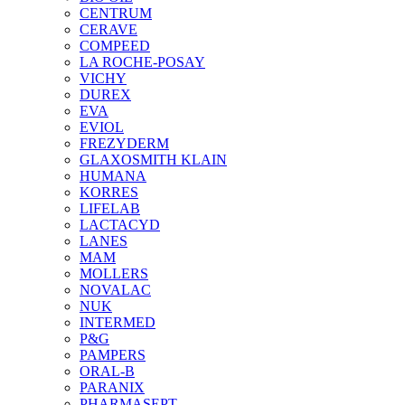
CENTRUM
CERAVE
COMPEED
LA ROCHE-POSAY
VICHY
DUREX
EVA
EVIOL
FREZYDERM
GLAXOSMITH KLAIN
HUMANA
KORRES
LIFELAB
LACTACYD
LANES
MAM
MOLLERS
NOVALAC
NUK
INTERMED
P&G
PAMPERS
ORAL-B
PARANIX
PHARMASEPT