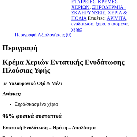
ΕΤΑΙΡΕΙΕΣ
,
ΚΡΕΜΕΣ
Ενυδάτωσης
ΧΕΡΙΩΝ
,
ΞΗΡΟΔΕΡΜΙΑ -
με
ΣΚΛΗΡΥΝΣΕΙΣ
,
ΧΕΡΙΑ &
Υαλουρονικό
ΠΟΔΙΑ
Ετικέτες:
APIVITA
,
Οξύ
ενυδατωση
,
ξηρα
,
σκασμενα
,
και
χερια
Μέλι
Περιγραφή
Αξιολογήσεις (0)
50ml
ποσότητα
Περιγραφή
Κρέμα Χεριών Εντατικής Ενυδάτωσης
Πλούσιας Υφής
με
Υαλουρονικό Οξύ
&
Μέλι
Ανάγκες:
Ξηρά/σκασμένα χέρια
96% φυσικά συστατικά
Εντατική Ενυδάτωση – Θρέψη – Απαλότητα