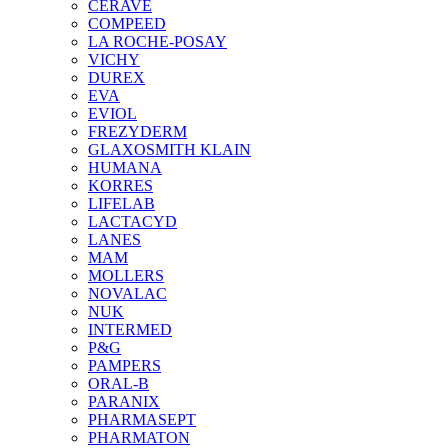
CERAVE
COMPEED
LA ROCHE-POSAY
VICHY
DUREX
EVA
EVIOL
FREZYDERM
GLAXOSMITH KLAIN
HUMANA
KORRES
LIFELAB
LACTACYD
LANES
MAM
MOLLERS
NOVALAC
NUK
INTERMED
P&G
PAMPERS
ORAL-B
PARANIX
PHARMASEPT
PHARMATON