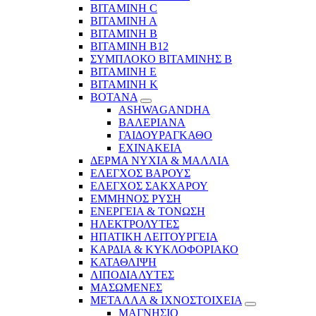
ΒΙΤΑΜΙΝΗ C
ΒΙΤΑΜΙΝΗ Α
ΒΙΤΑΜΙΝΗ Β
ΒΙΤΑΜΙΝΗ Β12
ΣΥΜΠΛΟΚΟ ΒΙΤΑΜΙΝΗΣ Β
ΒΙΤΑΜΙΝΗ Ε
ΒΙΤΑΜΙΝΗ Κ
ΒΟΤΑΝΑ
ASHWAGANDHA
ΒΑΛΕΡΙΑΝΑ
ΓΑΙΔΟΥΡΑΓΚΑΘΟ
ΕΧΙΝΑΚΕΙΑ
ΔΕΡΜΑ ΝΥΧΙΑ & ΜΑΛΛΙΑ
ΕΛΕΓΧΟΣ ΒΑΡΟΥΣ
ΕΛΕΓΧΟΣ ΣΑΚΧΑΡΟΥ
ΕΜΜΗΝΟΣ ΡΥΣΗ
ΕΝΕΡΓΕΙΑ & ΤΟΝΩΣΗ
ΗΛΕΚΤΡΟΛΥΤΕΣ
ΗΠΑΤΙΚΗ ΛΕΙΤΟΥΡΓΕΙΑ
ΚΑΡΔΙΑ & ΚΥΚΛΟΦΟΡΙΑΚΟ
ΚΑΤΑΘΛΙΨΗ
ΛΙΠΟΔΙΑΛΥΤΕΣ
ΜΑΣΩΜΕΝΕΣ
ΜΕΤΑΛΛΑ & ΙΧΝΟΣΤΟΙΧΕΙΑ
ΜΑΓΝΗΣΙΟ