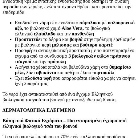
Ενυδατική κρέμα εντατικής ενυδάτωσης που διατηρεί τη φυσική
υγρασία των χεριών, ενώ ταυτόχρονα θρέφει και προστατεύει την
επιδερμίδα.
Ενυδατώνει χάρη στο ενυδατικό
σύμπλοκο
με
υαλουρονικό
οξύ,
το βιολογικό χυμό
Aloe Vera,
το βιολογικό
ελληνικό
ελαιόλαδο
και την
πανθενόλη
Προστατεύει
το δέρμα και
βοηθά
στην πρόληψη ερεθισμών
με βιολογικό
κερί μέλισσας
και
βούτυρο καριτέ
Προσφέρει αντιοξειδωτική προστασία με το πατενταρισμένο
έγχυμα από το συνδυασμό
3
βιολογικών ειδών πράσινου
τσαγιού
και την
πρόπολη
Αφήνει τα χέρια απαλά και βελούδινα χάρη στο
θυμαρίσιο
μέλι,
λάδι
αβοκάντο
και αιθέριο έλαιο
πορτοκάλι
Έχει
πλούσια υφή
που απορροφάται εύκολα χωρίς να αφήνει
ίχνη λιπαρότητας
Το νερό έχει αντικατασταθεί από ένα έγχυμα Ελληνικού
βιολογικού τσαγιού του βουνού με αντιοξειδωτική δράση.
ΔΕΡΜΑΤΟΛΟΓΙΚΑ ΕΛΕΓΜΕΝΟ
Βάση από Φυτικά Εγχύματα – Πατενταρισμένο έγχυμα από
ελληνικό βιολογικό τσάι του βουνού
Το νερό αποτελεί περίπου το 70% ενός καλλυντικού προϊόντος.