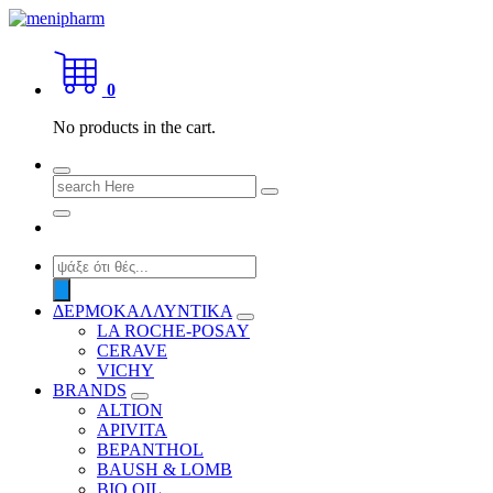
Skip
to
shop 2 easily
content
0
No products in the cart.
Search
for:
Products
search
ΔΕΡΜΟΚΑΛΛΥΝΤΙΚΑ
LA ROCHE-POSAY
CERAVE
VICHY
BRANDS
ALTION
APIVITA
BEPANTHOL
BAUSH & LOMB
BIO OIL