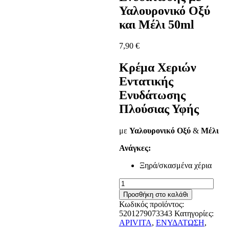
Υαλουρονικό Οξύ
και Μέλι 50ml
7,90
€
Κρέμα Χεριών
Εντατικής
Ενυδάτωσης
Πλούσιας Υφής
με
Υαλουρονικό Οξύ
&
Μέλι
Ανάγκες:
Ξηρά/σκασμένα χέρια
Apivita
Hand
Προσθήκη στο καλάθι
Cream
Κωδικός προϊόντος:
Κρέμα
5201279073343
Κατηγορίες:
Χεριών
APIVITA
,
ΕΝΥΔΑΤΩΣΗ
,
Εντατικής