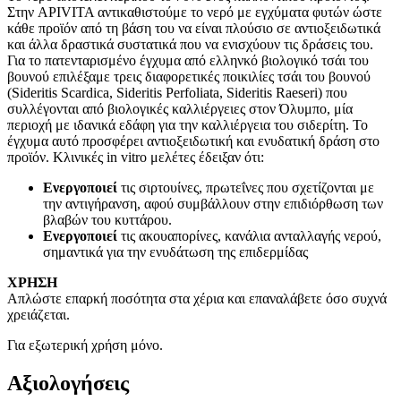
Στην APIVITA αντικαθιστούμε το νερό με εγχύματα φυτών ώστε
κάθε προϊόν από τη βάση του να είναι πλούσιο σε αντιοξειδωτικά
και άλλα δραστικά συστατικά που να ενισχύουν τις δράσεις του.
Για το πατενταρισμένο έγχυμα από ελληνκό βιολογικό τσάι του
βουνού επιλέξαμε τρεις διαφορετικές ποικιλίες τσάι του βουνού
(Sideritis Scardica, Sideritis Perfoliata, Sideritis Raeseri) που
συλλέγονται από βιολογικές καλλιέργειες στον Όλυμπο, μία
περιοχή με ιδανικά εδάφη για την καλλιέργεια του σιδερίτη. Το
έγχυμα αυτό προσφέρει αντιοξειδωτική και ενυδατική δράση στο
προϊόν. Κλινικές in vitro μελέτες έδειξαν ότι:
Ενεργοποιεί
τις σιρτουίνες, πρωτεΐνες που σχετίζονται με
την αντιγήρανση, αφού συμβάλλουν στην επιδιόρθωση των
βλαβών του κυττάρου.
Ενεργοποιεί
τις ακουαπορίνες, κανάλια ανταλλαγής νερού,
σημαντικά για την ενυδάτωση της επιδερμίδας
ΧΡΗΣΗ
Απλώστε επαρκή ποσότητα στα χέρια και επαναλάβετε όσο συχνά
χρειάζεται.
Για εξωτερική χρήση μόνο.
Αξιολογήσεις