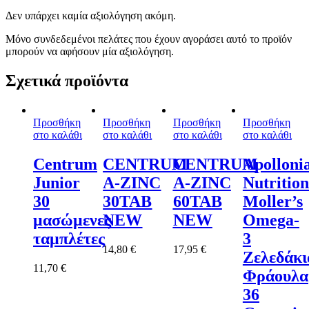
Δεν υπάρχει καμία αξιολόγηση ακόμη.
Μόνο συνδεδεμένοι πελάτες που έχουν αγοράσει αυτό το προϊόν
μπορούν να αφήσουν μία αξιολόγηση.
Σχετικά προϊόντα
Προσθήκη
Προσθήκη
Προσθήκη
Προσθήκη
στο καλάθι
στο καλάθι
στο καλάθι
στο καλάθι
Centrum
CENTRUM
CENTRUM
Apolloni
Junior
A-ZINC
A-ZINC
Nutrition
30
30TAB
60TAB
Moller’s
μασώμενες
NEW
NEW
Omega-
ταμπλέτες
3
14,80
€
17,95
€
Ζελεδάκι
11,70
€
Φράουλα
36