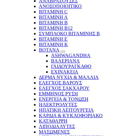
ΑΝΑΒΡΑΖΟΥΣΕΣ
ΑΝΟΣΟΠΟΙΟΙΤΙΚΟ
ΒΙΤΑΜΙΝΗ C
ΒΙΤΑΜΙΝΗ Α
ΒΙΤΑΜΙΝΗ Β
ΒΙΤΑΜΙΝΗ Β12
ΣΥΜΠΛΟΚΟ ΒΙΤΑΜΙΝΗΣ Β
ΒΙΤΑΜΙΝΗ Ε
ΒΙΤΑΜΙΝΗ Κ
ΒΟΤΑΝΑ
ASHWAGANDHA
ΒΑΛΕΡΙΑΝΑ
ΓΑΙΔΟΥΡΑΓΚΑΘΟ
ΕΧΙΝΑΚΕΙΑ
ΔΕΡΜΑ ΝΥΧΙΑ & ΜΑΛΛΙΑ
ΕΛΕΓΧΟΣ ΒΑΡΟΥΣ
ΕΛΕΓΧΟΣ ΣΑΚΧΑΡΟΥ
ΕΜΜΗΝΟΣ ΡΥΣΗ
ΕΝΕΡΓΕΙΑ & ΤΟΝΩΣΗ
ΗΛΕΚΤΡΟΛΥΤΕΣ
ΗΠΑΤΙΚΗ ΛΕΙΤΟΥΡΓΕΙΑ
ΚΑΡΔΙΑ & ΚΥΚΛΟΦΟΡΙΑΚΟ
ΚΑΤΑΘΛΙΨΗ
ΛΙΠΟΔΙΑΛΥΤΕΣ
ΜΑΣΩΜΕΝΕΣ