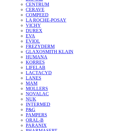
CENTRUM
CERAVE
COMPEED
LA ROCHE-POSAY
VICHY
DUREX
EVA
EVIOL
FREZYDERM
GLAXOSMITH KLAIN
HUMANA
KORRES
LIFELAB
LACTACYD
LANES
MAM
MOLLERS
NOVALAC
NUK
INTERMED
P&G
PAMPERS
ORAL-B
PARANIX
PHARMASEPT