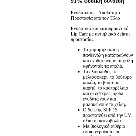
91% φυσική σύνθεση
Ενυδάτωση – Απαλότητα –
Προστασία από τον Ήλιο
Ενυδατικό και καταπραϋντικό
Lip Care με αντιηλιακό δείκτη
προστασίας.
Το χαμομήλι και η
πανθενόλη καταπραΰνουν
και ενυδατώνουν τα χείλη
αφήνοντάς τα απαλά.
Το ελαιόλαδο, το
μελισσοκέρι, το βούτυρο
κακάο, το βούτυρο
καριτέ, το καστορέλαιο
και οι εστέρες jojoba
ενυδατώνουν και
μαλακώνουν τα χείλη.
Ο δείκτης SPF 15
προστατεύει από την UV
ηλιακή ακτινοβολία.
Με βιολογικό αιθέριο
έλαιο γερανιού που