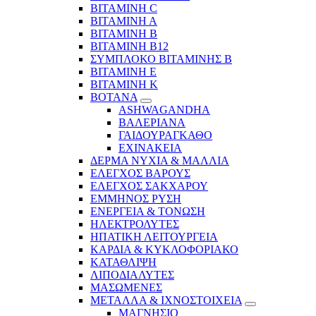
ΒΙΤΑΜΙΝΗ C
ΒΙΤΑΜΙΝΗ Α
ΒΙΤΑΜΙΝΗ Β
ΒΙΤΑΜΙΝΗ Β12
ΣΥΜΠΛΟΚΟ ΒΙΤΑΜΙΝΗΣ Β
ΒΙΤΑΜΙΝΗ Ε
ΒΙΤΑΜΙΝΗ Κ
ΒΟΤΑΝΑ
ASHWAGANDHA
ΒΑΛΕΡΙΑΝΑ
ΓΑΙΔΟΥΡΑΓΚΑΘΟ
ΕΧΙΝΑΚΕΙΑ
ΔΕΡΜΑ ΝΥΧΙΑ & ΜΑΛΛΙΑ
ΕΛΕΓΧΟΣ ΒΑΡΟΥΣ
ΕΛΕΓΧΟΣ ΣΑΚΧΑΡΟΥ
ΕΜΜΗΝΟΣ ΡΥΣΗ
ΕΝΕΡΓΕΙΑ & ΤΟΝΩΣΗ
ΗΛΕΚΤΡΟΛΥΤΕΣ
ΗΠΑΤΙΚΗ ΛΕΙΤΟΥΡΓΕΙΑ
ΚΑΡΔΙΑ & ΚΥΚΛΟΦΟΡΙΑΚΟ
ΚΑΤΑΘΛΙΨΗ
ΛΙΠΟΔΙΑΛΥΤΕΣ
ΜΑΣΩΜΕΝΕΣ
ΜΕΤΑΛΛΑ & ΙΧΝΟΣΤΟΙΧΕΙΑ
ΜΑΓΝΗΣΙΟ