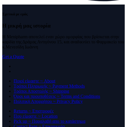
Σχετικά με εμάς
Η μικρή μας
ιστορία
Η Menipharm αποτελεί εναν χώρο ομορφίας που βρίσκεται στην
καρδία της Δράμας Αντιγόνου 15, και αναδικνύει το Φαρμακείο του
κ.Μενεσίδη Ιωάννη
Get a Quote
Ποιοί είμαστε ~ About
Τρόποι Πληρωμής ~ Payment Methods
Τρόποι Αποστολής ~ Shipping
Όροι και προυποθέσεις ~ Terms and Conditions
Πολιτική Απορρήτου ~ Privacy Policy
Returns ~ Επιστροφές
Που είμαστε ~ Location
Pick up ~ Παραλαβή απο το κατάστημα
Contact Page ~ Επικοινωνία