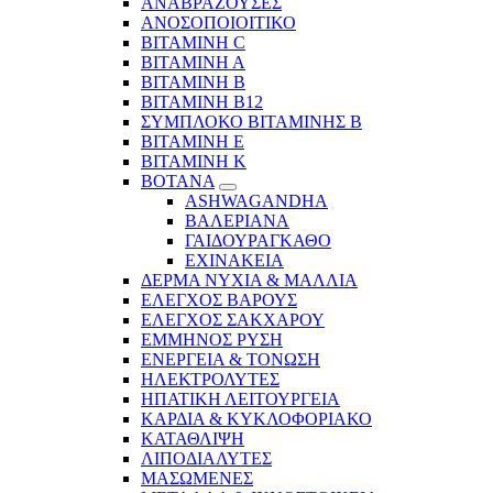
ΑΝΑΒΡΑΖΟΥΣΕΣ
ΑΝΟΣΟΠΟΙΟΙΤΙΚΟ
ΒΙΤΑΜΙΝΗ C
ΒΙΤΑΜΙΝΗ Α
ΒΙΤΑΜΙΝΗ Β
ΒΙΤΑΜΙΝΗ Β12
ΣΥΜΠΛΟΚΟ ΒΙΤΑΜΙΝΗΣ Β
ΒΙΤΑΜΙΝΗ Ε
ΒΙΤΑΜΙΝΗ Κ
ΒΟΤΑΝΑ
ASHWAGANDHA
ΒΑΛΕΡΙΑΝΑ
ΓΑΙΔΟΥΡΑΓΚΑΘΟ
ΕΧΙΝΑΚΕΙΑ
ΔΕΡΜΑ ΝΥΧΙΑ & ΜΑΛΛΙΑ
ΕΛΕΓΧΟΣ ΒΑΡΟΥΣ
ΕΛΕΓΧΟΣ ΣΑΚΧΑΡΟΥ
ΕΜΜΗΝΟΣ ΡΥΣΗ
ΕΝΕΡΓΕΙΑ & ΤΟΝΩΣΗ
ΗΛΕΚΤΡΟΛΥΤΕΣ
ΗΠΑΤΙΚΗ ΛΕΙΤΟΥΡΓΕΙΑ
ΚΑΡΔΙΑ & ΚΥΚΛΟΦΟΡΙΑΚΟ
ΚΑΤΑΘΛΙΨΗ
ΛΙΠΟΔΙΑΛΥΤΕΣ
ΜΑΣΩΜΕΝΕΣ