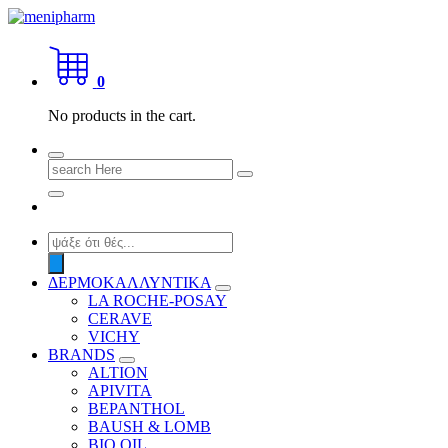
Skip
to
shop 2 easily
content
0
No products in the cart.
Search
for:
Products
search
ΔΕΡΜΟΚΑΛΛΥΝΤΙΚΑ
LA ROCHE-POSAY
CERAVE
VICHY
BRANDS
ALTION
APIVITA
BEPANTHOL
BAUSH & LOMB
BIO OIL