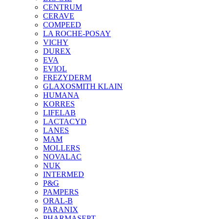
CENTRUM
CERAVE
COMPEED
LA ROCHE-POSAY
VICHY
DUREX
EVA
EVIOL
FREZYDERM
GLAXOSMITH KLAIN
HUMANA
KORRES
LIFELAB
LACTACYD
LANES
MAM
MOLLERS
NOVALAC
NUK
INTERMED
P&G
PAMPERS
ORAL-B
PARANIX
PHARMASEPT