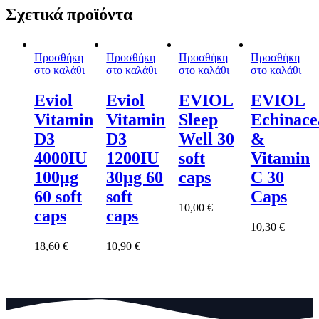
Σχετικά προϊόντα
Προσθήκη
Προσθήκη
Προσθήκη
Προσθήκη
στο καλάθι
στο καλάθι
στο καλάθι
στο καλάθι
Eviol
Eviol
EVIOL
EVIOL
Vitamin
Vitamin
Sleep
Echinace
D3
D3
Well 30
&
4000IU
1200IU
soft
Vitamin
100μg
30μg 60
caps
C 30
60 soft
soft
Caps
10,00
€
caps
caps
10,30
€
18,60
€
10,90
€