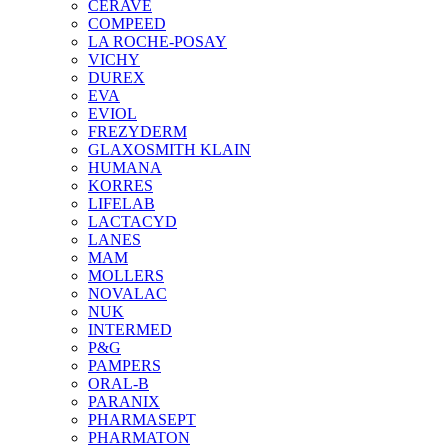
CERAVE
COMPEED
LA ROCHE-POSAY
VICHY
DUREX
EVA
EVIOL
FREZYDERM
GLAXOSMITH KLAIN
HUMANA
KORRES
LIFELAB
LACTACYD
LANES
MAM
MOLLERS
NOVALAC
NUK
INTERMED
P&G
PAMPERS
ORAL-B
PARANIX
PHARMASEPT
PHARMATON