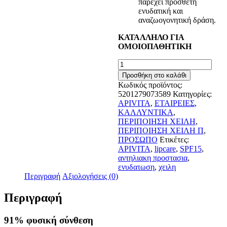
παρέχει πρόσθετη
ενυδατική και
αναζωογονητική δράση.
ΚΑΤΑΛΛΗΛΟ ΓΙΑ
ΟΜΟΙΟΠΑΘΗΤΙΚΗ
Apivita
Lip
Προσθήκη στο καλάθι
Care
Κωδικός προϊόντος:
με
5201279073589
Κατηγορίες:
Χαμομήλι
APIVITA
,
ΕΤΑΙΡΕΙΕΣ
,
SPF15
ΚΑΛΛΥΝΤΙΚΑ
,
4.4gr
ΠΕΡΙΠΟΙΗΣΗ ΧΕΙΛΗ
,
ποσότητα
ΠΕΡΙΠΟΙΗΣΗ ΧΕΙΛΗ Π
,
ΠΡΟΣΩΠΟ
Ετικέτες:
APIVITA
,
lipcare
,
SPF15
,
αντηλιακη προστασια
,
ενυδατωση
,
χειλη
Περιγραφή
Αξιολογήσεις (0)
Περιγραφή
91% φυσική σύνθεση