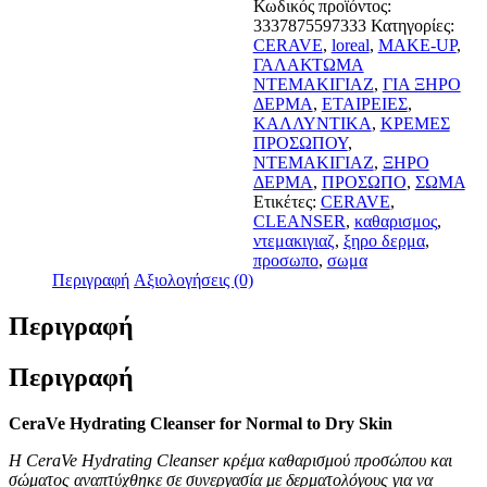
Κωδικός προϊόντος:
Κρέμα
3337875597333
Κατηγορίες:
Καθαρισμού
CERAVE
,
loreal
,
MAKE-UP
,
για
ΓΑΛΑΚΤΩΜΑ
Κανονική
ΝΤΕΜΑΚΙΓΙΑΖ
,
ΓΙΑ ΞΗΡΟ
-
ΔΕΡΜΑ
,
ΕΤΑΙΡΕΙΕΣ
,
Ξηρή
ΚΑΛΛΥΝΤΙΚΑ
,
ΚΡΕΜΕΣ
Επιδερμίδα
ΠΡΟΣΩΠΟΥ
,
473ml
ΝΤΕΜΑΚΙΓΙΑΖ
,
ΞΗΡΟ
ποσότητα
ΔΕΡΜΑ
,
ΠΡΟΣΩΠΟ
,
ΣΩΜΑ
Ετικέτες:
CERAVE
,
CLEANSER
,
καθαρισμος
,
ντεμακιγιαζ
,
ξηρο δερμα
,
προσωπο
,
σωμα
Περιγραφή
Αξιολογήσεις (0)
Περιγραφή
Περιγραφή
CeraVe Hydrating Cleanser for Normal to Dry Skin
Η CeraVe Hydrating Cleanser κρέμα καθαρισμού προσώπου και
σώματος αναπτύχθηκε σε συνεργασία με δερματολόγους για να