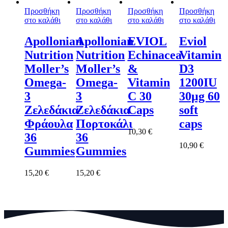
Προσθήκη
Προσθήκη
Προσθήκη
Προσθήκη
στο καλάθι
στο καλάθι
στο καλάθι
στο καλάθι
Apollonian
Apollonian
EVIOL
Eviol
Nutrition
Nutrition
Echinacea
Vitamin
Moller’s
Moller’s
&
D3
Omega-
Omega-
Vitamin
1200IU
3
3
C 30
30μg 60
Ζελεδάκια
Ζελεδάκια
Caps
soft
Φράουλα
Πορτοκάλι
caps
10,30
€
36
36
10,90
€
Gummies
Gummies
15,20
€
15,20
€