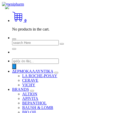
Skip
to
shop 2 easily
content
0
No products in the cart.
Search
for:
Products
search
ΔΕΡΜΟΚΑΛΛΥΝΤΙΚΑ
LA ROCHE-POSAY
CERAVE
VICHY
BRANDS
ALTION
APIVITA
BEPANTHOL
BAUSH & LOMB
BIO OIL