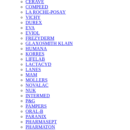
CERAVE
COMPEED
LA ROCHE-POSAY
VICHY
DUREX
EVA
EVIOL
FREZYDERM
GLAXOSMITH KLAIN
HUMANA
KORRES
LIFELAB
LACTACYD
LANES
MAM
MOLLERS
NOVALAC
NUK
INTERMED
P&G
PAMPERS
ORAL-B
PARANIX
PHARMASEPT
PHARMATON