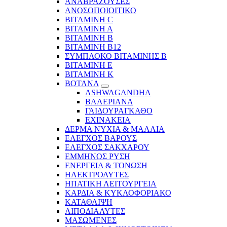
ΑΝΑΒΡΑΖΟΥΣΕΣ
ΑΝΟΣΟΠΟΙΟΙΤΙΚΟ
ΒΙΤΑΜΙΝΗ C
ΒΙΤΑΜΙΝΗ Α
ΒΙΤΑΜΙΝΗ Β
ΒΙΤΑΜΙΝΗ Β12
ΣΥΜΠΛΟΚΟ ΒΙΤΑΜΙΝΗΣ Β
ΒΙΤΑΜΙΝΗ Ε
ΒΙΤΑΜΙΝΗ Κ
ΒΟΤΑΝΑ
ASHWAGANDHA
ΒΑΛΕΡΙΑΝΑ
ΓΑΙΔΟΥΡΑΓΚΑΘΟ
ΕΧΙΝΑΚΕΙΑ
ΔΕΡΜΑ ΝΥΧΙΑ & ΜΑΛΛΙΑ
ΕΛΕΓΧΟΣ ΒΑΡΟΥΣ
ΕΛΕΓΧΟΣ ΣΑΚΧΑΡΟΥ
ΕΜΜΗΝΟΣ ΡΥΣΗ
ΕΝΕΡΓΕΙΑ & ΤΟΝΩΣΗ
ΗΛΕΚΤΡΟΛΥΤΕΣ
ΗΠΑΤΙΚΗ ΛΕΙΤΟΥΡΓΕΙΑ
ΚΑΡΔΙΑ & ΚΥΚΛΟΦΟΡΙΑΚΟ
ΚΑΤΑΘΛΙΨΗ
ΛΙΠΟΔΙΑΛΥΤΕΣ
ΜΑΣΩΜΕΝΕΣ