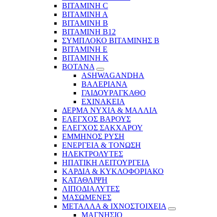
ΒΙΤΑΜΙΝΗ C
ΒΙΤΑΜΙΝΗ Α
ΒΙΤΑΜΙΝΗ Β
ΒΙΤΑΜΙΝΗ Β12
ΣΥΜΠΛΟΚΟ ΒΙΤΑΜΙΝΗΣ Β
ΒΙΤΑΜΙΝΗ Ε
ΒΙΤΑΜΙΝΗ Κ
ΒΟΤΑΝΑ
ASHWAGANDHA
ΒΑΛΕΡΙΑΝΑ
ΓΑΙΔΟΥΡΑΓΚΑΘΟ
ΕΧΙΝΑΚΕΙΑ
ΔΕΡΜΑ ΝΥΧΙΑ & ΜΑΛΛΙΑ
ΕΛΕΓΧΟΣ ΒΑΡΟΥΣ
ΕΛΕΓΧΟΣ ΣΑΚΧΑΡΟΥ
ΕΜΜΗΝΟΣ ΡΥΣΗ
ΕΝΕΡΓΕΙΑ & ΤΟΝΩΣΗ
ΗΛΕΚΤΡΟΛΥΤΕΣ
ΗΠΑΤΙΚΗ ΛΕΙΤΟΥΡΓΕΙΑ
ΚΑΡΔΙΑ & ΚΥΚΛΟΦΟΡΙΑΚΟ
ΚΑΤΑΘΛΙΨΗ
ΛΙΠΟΔΙΑΛΥΤΕΣ
ΜΑΣΩΜΕΝΕΣ
ΜΕΤΑΛΛΑ & ΙΧΝΟΣΤΟΙΧΕΙΑ
ΜΑΓΝΗΣΙΟ