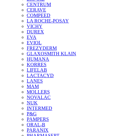
CENTRUM
CERAVE
COMPEED
LA ROCHE-POSAY
VICHY
DUREX
EVA
EVIOL
FREZYDERM
GLAXOSMITH KLAIN
HUMANA
KORRES
LIFELAB
LACTACYD
LANES
MAM
MOLLERS
NOVALAC
NUK
INTERMED
P&G
PAMPERS
ORAL-B
PARANIX
PHARMASEPT