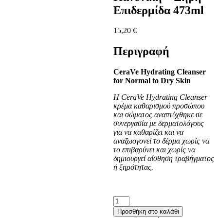
Επιδερμίδα 473ml
15,20
€
Περιγραφή
CeraVe Hydrating Cleanser
for Normal to Dry Skin
Η CeraVe Hydrating Cleanser
κρέμα καθαρισμού προσώπου
και σώματος αναπτύχθηκε σε
συνεργασία με δερματολόγους
για να καθαρίζει και να
αναζωογονεί το δέρμα χωρίς να
το επιβαρύνει και χωρίς να
δημιουργεί αίσθηση τραβήγματος
ή ξηρότητας.
CeraVe
Hydrating
Προσθήκη στο καλάθι
Cleanser