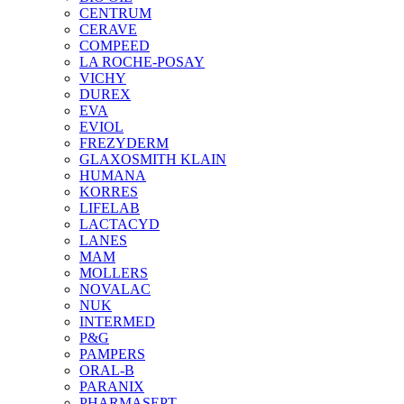
CENTRUM
CERAVE
COMPEED
LA ROCHE-POSAY
VICHY
DUREX
EVA
EVIOL
FREZYDERM
GLAXOSMITH KLAIN
HUMANA
KORRES
LIFELAB
LACTACYD
LANES
MAM
MOLLERS
NOVALAC
NUK
INTERMED
P&G
PAMPERS
ORAL-B
PARANIX
PHARMASEPT