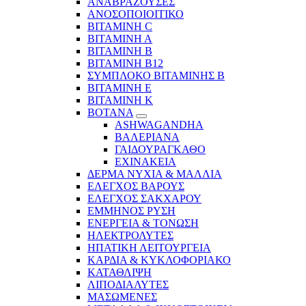
ΑΝΑΒΡΑΖΟΥΣΕΣ
ΑΝΟΣΟΠΟΙΟΙΤΙΚΟ
ΒΙΤΑΜΙΝΗ C
ΒΙΤΑΜΙΝΗ Α
ΒΙΤΑΜΙΝΗ Β
ΒΙΤΑΜΙΝΗ Β12
ΣΥΜΠΛΟΚΟ ΒΙΤΑΜΙΝΗΣ Β
ΒΙΤΑΜΙΝΗ Ε
ΒΙΤΑΜΙΝΗ Κ
ΒΟΤΑΝΑ
ASHWAGANDHA
ΒΑΛΕΡΙΑΝΑ
ΓΑΙΔΟΥΡΑΓΚΑΘΟ
ΕΧΙΝΑΚΕΙΑ
ΔΕΡΜΑ ΝΥΧΙΑ & ΜΑΛΛΙΑ
ΕΛΕΓΧΟΣ ΒΑΡΟΥΣ
ΕΛΕΓΧΟΣ ΣΑΚΧΑΡΟΥ
ΕΜΜΗΝΟΣ ΡΥΣΗ
ΕΝΕΡΓΕΙΑ & ΤΟΝΩΣΗ
ΗΛΕΚΤΡΟΛΥΤΕΣ
ΗΠΑΤΙΚΗ ΛΕΙΤΟΥΡΓΕΙΑ
ΚΑΡΔΙΑ & ΚΥΚΛΟΦΟΡΙΑΚΟ
ΚΑΤΑΘΛΙΨΗ
ΛΙΠΟΔΙΑΛΥΤΕΣ
ΜΑΣΩΜΕΝΕΣ