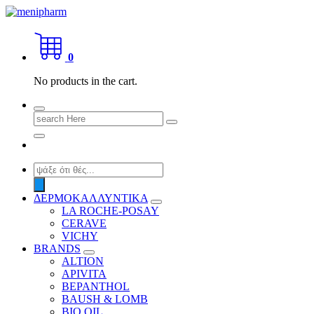
Skip
to
shop 2 easily
content
0
No products in the cart.
Search
for:
Products
search
ΔΕΡΜΟΚΑΛΛΥΝΤΙΚΑ
LA ROCHE-POSAY
CERAVE
VICHY
BRANDS
ALTION
APIVITA
BEPANTHOL
BAUSH & LOMB
BIO OIL