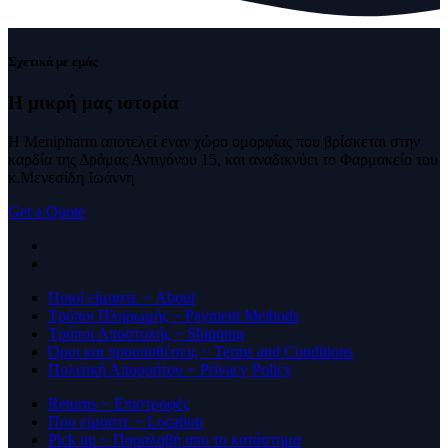
Σχετικά με εμάς
Η μικρή μας
ιστορία
Η Menipharm αποτελεί εναν χώρο ομορφίας που βρίσκεται στην
καρδία της Δράμας Αντιγόνου 15, και αναδικνύει το Φαρμακείο του
κ.Μενεσίδη Ιωάννη
Get a Quote
Ποιοί είμαστε ~ About
Τρόποι Πληρωμής ~ Payment Methods
Τρόποι Αποστολής ~ Shipping
Όροι και προυποθέσεις ~ Terms and Conditions
Πολιτική Απορρήτου ~ Privacy Policy
Returns ~ Επιστροφές
Που είμαστε ~ Location
Pick up ~ Παραλαβή απο το κατάστημα