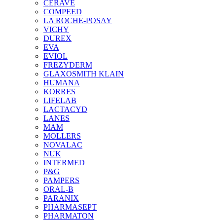
CERAVE
COMPEED
LA ROCHE-POSAY
VICHY
DUREX
EVA
EVIOL
FREZYDERM
GLAXOSMITH KLAIN
HUMANA
KORRES
LIFELAB
LACTACYD
LANES
MAM
MOLLERS
NOVALAC
NUK
INTERMED
P&G
PAMPERS
ORAL-B
PARANIX
PHARMASEPT
PHARMATON