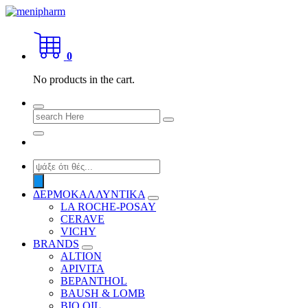
Skip
to
shop 2 easily
content
0
No products in the cart.
Search
for:
Products
search
ΔΕΡΜΟΚΑΛΛΥΝΤΙΚΑ
LA ROCHE-POSAY
CERAVE
VICHY
BRANDS
ALTION
APIVITA
BEPANTHOL
BAUSH & LOMB
BIO OIL