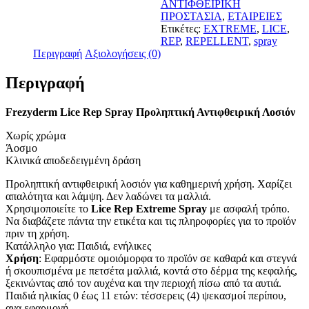
ΑΝΤΙΦΘΕΙΡΙΚΗ
Λοσιόν
ΠΡΟΣΤΑΣΙΑ
,
ΕΤΑΙΡΕΙΕΣ
Απωθεί
Ετικέτες:
EXTREME
,
LICE
,
τις
REP
,
REPELLENT
,
spray
Ψείρες
Περιγραφή
Αξιολογήσεις (0)
150ml
ποσότητα
Περιγραφή
Frezyderm Lice Rep Spray Προληπτική Αντιφθειρική Λοσιόν
Χωρίς χρώμα
Άοσμο
Κλινικά αποδεδειγμένη δράση
Προληπτική αντιφθειρική λοσιόν για καθημερινή χρήση. Χαρίζει
απαλότητα και λάμψη. Δεν λαδώνει τα μαλλιά.
Χρησιμοποιείτε τo
Lice Rep Extreme Spray
με ασφαλή τρόπο.
Να διαβάζετε πάντα την ετικέτα και τις πληροφορίες για το προϊόν
πριν τη χρήση.
Κατάλληλο για: Παιδιά, ενήλικες
Χρήση
: Εφαρμόστε ομοιόμορφα το προϊόν σε καθαρά και στεγνά
ή σκουπισμένα με πετσέτα μαλλιά, κοντά στο δέρμα της κεφαλής,
ξεκινώντας από τον αυχένα και την περιοχή πίσω από τα αυτιά.
Παιδιά ηλικίας 0 έως 11 ετών: τέσσερεις (4) ψεκασμοί περίπου,
ανα εφαρμογή.