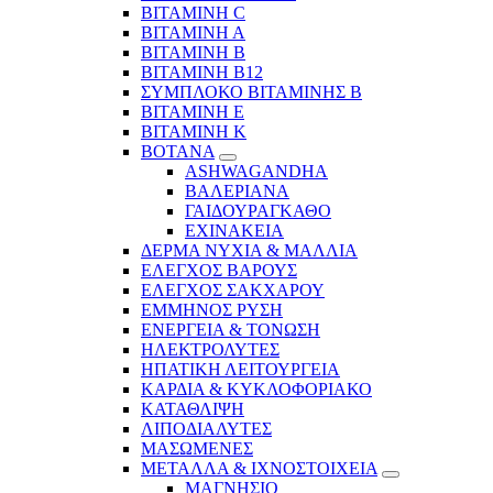
ΒΙΤΑΜΙΝΗ C
ΒΙΤΑΜΙΝΗ Α
ΒΙΤΑΜΙΝΗ Β
ΒΙΤΑΜΙΝΗ Β12
ΣΥΜΠΛΟΚΟ ΒΙΤΑΜΙΝΗΣ Β
ΒΙΤΑΜΙΝΗ Ε
ΒΙΤΑΜΙΝΗ Κ
ΒΟΤΑΝΑ
ASHWAGANDHA
ΒΑΛΕΡΙΑΝΑ
ΓΑΙΔΟΥΡΑΓΚΑΘΟ
ΕΧΙΝΑΚΕΙΑ
ΔΕΡΜΑ ΝΥΧΙΑ & ΜΑΛΛΙΑ
ΕΛΕΓΧΟΣ ΒΑΡΟΥΣ
ΕΛΕΓΧΟΣ ΣΑΚΧΑΡΟΥ
ΕΜΜΗΝΟΣ ΡΥΣΗ
ΕΝΕΡΓΕΙΑ & ΤΟΝΩΣΗ
ΗΛΕΚΤΡΟΛΥΤΕΣ
ΗΠΑΤΙΚΗ ΛΕΙΤΟΥΡΓΕΙΑ
ΚΑΡΔΙΑ & ΚΥΚΛΟΦΟΡΙΑΚΟ
ΚΑΤΑΘΛΙΨΗ
ΛΙΠΟΔΙΑΛΥΤΕΣ
ΜΑΣΩΜΕΝΕΣ
ΜΕΤΑΛΛΑ & ΙΧΝΟΣΤΟΙΧΕΙΑ
ΜΑΓΝΗΣΙΟ