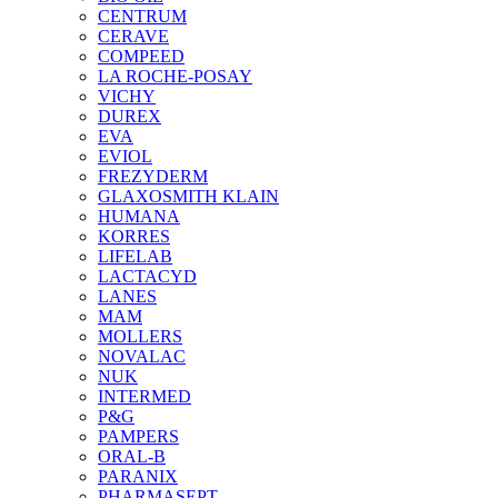
CENTRUM
CERAVE
COMPEED
LA ROCHE-POSAY
VICHY
DUREX
EVA
EVIOL
FREZYDERM
GLAXOSMITH KLAIN
HUMANA
KORRES
LIFELAB
LACTACYD
LANES
MAM
MOLLERS
NOVALAC
NUK
INTERMED
P&G
PAMPERS
ORAL-B
PARANIX
PHARMASEPT