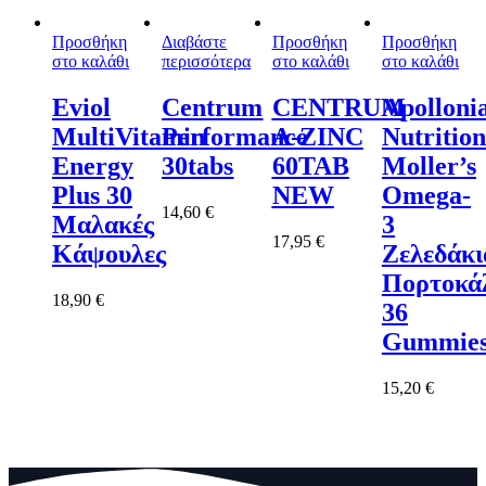
Προσθήκη
Διαβάστε
Προσθήκη
Προσθήκη
στο καλάθι
περισσότερα
στο καλάθι
στο καλάθι
Eviol
Centrum
CENTRUM
Apolloni
MultiVitamin
Performance
A-ZINC
Nutrition
Energy
30tabs
60TAB
Moller’s
Plus 30
NEW
Omega-
14,60
€
Μαλακές
3
17,95
€
Κάψουλες
Ζελεδάκι
Πορτοκά
18,90
€
36
Gummie
15,20
€