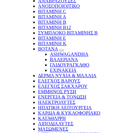
ΑΝΑΒΡΑΖΟΥΣΕΣ
ΑΝΟΣΟΠΟΙΟΙΤΙΚΟ
ΒΙΤΑΜΙΝΗ C
ΒΙΤΑΜΙΝΗ Α
ΒΙΤΑΜΙΝΗ Β
ΒΙΤΑΜΙΝΗ Β12
ΣΥΜΠΛΟΚΟ ΒΙΤΑΜΙΝΗΣ Β
ΒΙΤΑΜΙΝΗ Ε
ΒΙΤΑΜΙΝΗ Κ
ΒΟΤΑΝΑ
ASHWAGANDHA
ΒΑΛΕΡΙΑΝΑ
ΓΑΙΔΟΥΡΑΓΚΑΘΟ
ΕΧΙΝΑΚΕΙΑ
ΔΕΡΜΑ ΝΥΧΙΑ & ΜΑΛΛΙΑ
ΕΛΕΓΧΟΣ ΒΑΡΟΥΣ
ΕΛΕΓΧΟΣ ΣΑΚΧΑΡΟΥ
ΕΜΜΗΝΟΣ ΡΥΣΗ
ΕΝΕΡΓΕΙΑ & ΤΟΝΩΣΗ
ΗΛΕΚΤΡΟΛΥΤΕΣ
ΗΠΑΤΙΚΗ ΛΕΙΤΟΥΡΓΕΙΑ
ΚΑΡΔΙΑ & ΚΥΚΛΟΦΟΡΙΑΚΟ
ΚΑΤΑΘΛΙΨΗ
ΛΙΠΟΔΙΑΛΥΤΕΣ
ΜΑΣΩΜΕΝΕΣ