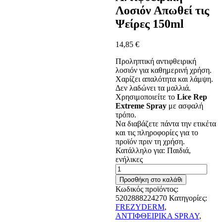
Λοσιόν Απωθεί τις
Ψείρες 150ml
14,85
€
Προληπτική αντιφθειρική
λοσιόν για καθημερινή χρήση.
Χαρίζει απαλότητα και λάμψη.
Δεν λαδώνει τα μαλλιά.
Χρησιμοποιείτε τo
Lice Rep
Extreme Spray
με ασφαλή
τρόπο.
Να διαβάζετε πάντα την ετικέτα
και τις πληροφορίες για το
προϊόν πριν τη χρήση.
Κατάλληλο για: Παιδιά,
ενήλικες
Frezyderm
Lice
Προσθήκη στο καλάθι
Rep
Κωδικός προϊόντος:
Extreme
5202888224270
Κατηγορίες:
Spray
FREZYDERM
,
Προληπτική
ΑΝΤΙΦΘΕΙΡΙΚΑ SPRAY
,
Αντιφθειρική