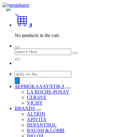
Skip
to
shop 2 easily
content
0
No products in the cart.
Search
for:
Products
search
ΔΕΡΜΟΚΑΛΛΥΝΤΙΚΑ
LA ROCHE-POSAY
CERAVE
VICHY
BRANDS
ALTION
APIVITA
BEPANTHOL
BAUSH & LOMB
BIO OIL