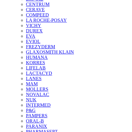
CENTRUM
CERAVE
COMPEED
LA ROCHE-POSAY
VICHY
DUREX
EVA
EVIOL
FREZYDERM
GLAXOSMITH KLAIN
HUMANA
KORRES
LIFELAB
LACTACYD
LANES
MAM
MOLLERS
NOVALAC
NUK
INTERMED
P&G
PAMPERS
ORAL-B
PARANIX
PHARMASEPT