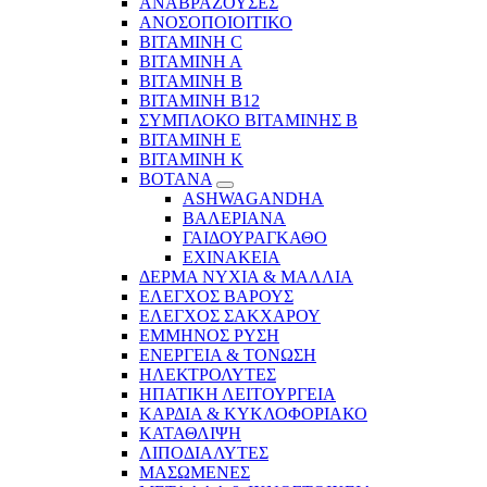
ΑΝΑΒΡΑΖΟΥΣΕΣ
ΑΝΟΣΟΠΟΙΟΙΤΙΚΟ
ΒΙΤΑΜΙΝΗ C
ΒΙΤΑΜΙΝΗ Α
ΒΙΤΑΜΙΝΗ Β
ΒΙΤΑΜΙΝΗ Β12
ΣΥΜΠΛΟΚΟ ΒΙΤΑΜΙΝΗΣ Β
ΒΙΤΑΜΙΝΗ Ε
ΒΙΤΑΜΙΝΗ Κ
ΒΟΤΑΝΑ
ASHWAGANDHA
ΒΑΛΕΡΙΑΝΑ
ΓΑΙΔΟΥΡΑΓΚΑΘΟ
ΕΧΙΝΑΚΕΙΑ
ΔΕΡΜΑ ΝΥΧΙΑ & ΜΑΛΛΙΑ
ΕΛΕΓΧΟΣ ΒΑΡΟΥΣ
ΕΛΕΓΧΟΣ ΣΑΚΧΑΡΟΥ
ΕΜΜΗΝΟΣ ΡΥΣΗ
ΕΝΕΡΓΕΙΑ & ΤΟΝΩΣΗ
ΗΛΕΚΤΡΟΛΥΤΕΣ
ΗΠΑΤΙΚΗ ΛΕΙΤΟΥΡΓΕΙΑ
ΚΑΡΔΙΑ & ΚΥΚΛΟΦΟΡΙΑΚΟ
ΚΑΤΑΘΛΙΨΗ
ΛΙΠΟΔΙΑΛΥΤΕΣ
ΜΑΣΩΜΕΝΕΣ