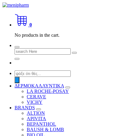
Skip
to
shop 2 easily
content
0
No products in the cart.
Search
for:
Products
search
ΔΕΡΜΟΚΑΛΛΥΝΤΙΚΑ
LA ROCHE-POSAY
CERAVE
VICHY
BRANDS
ALTION
APIVITA
BEPANTHOL
BAUSH & LOMB
BIO OIL