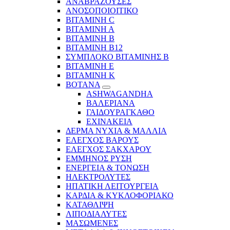
ΑΝΑΒΡΑΖΟΥΣΕΣ
ΑΝΟΣΟΠΟΙΟΙΤΙΚΟ
ΒΙΤΑΜΙΝΗ C
ΒΙΤΑΜΙΝΗ Α
ΒΙΤΑΜΙΝΗ Β
ΒΙΤΑΜΙΝΗ Β12
ΣΥΜΠΛΟΚΟ ΒΙΤΑΜΙΝΗΣ Β
ΒΙΤΑΜΙΝΗ Ε
ΒΙΤΑΜΙΝΗ Κ
ΒΟΤΑΝΑ
ASHWAGANDHA
ΒΑΛΕΡΙΑΝΑ
ΓΑΙΔΟΥΡΑΓΚΑΘΟ
ΕΧΙΝΑΚΕΙΑ
ΔΕΡΜΑ ΝΥΧΙΑ & ΜΑΛΛΙΑ
ΕΛΕΓΧΟΣ ΒΑΡΟΥΣ
ΕΛΕΓΧΟΣ ΣΑΚΧΑΡΟΥ
ΕΜΜΗΝΟΣ ΡΥΣΗ
ΕΝΕΡΓΕΙΑ & ΤΟΝΩΣΗ
ΗΛΕΚΤΡΟΛΥΤΕΣ
ΗΠΑΤΙΚΗ ΛΕΙΤΟΥΡΓΕΙΑ
ΚΑΡΔΙΑ & ΚΥΚΛΟΦΟΡΙΑΚΟ
ΚΑΤΑΘΛΙΨΗ
ΛΙΠΟΔΙΑΛΥΤΕΣ
ΜΑΣΩΜΕΝΕΣ