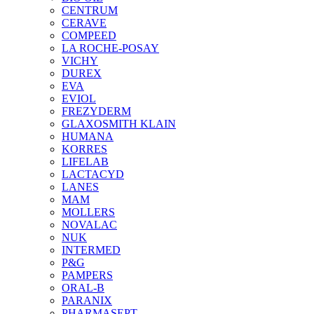
CENTRUM
CERAVE
COMPEED
LA ROCHE-POSAY
VICHY
DUREX
EVA
EVIOL
FREZYDERM
GLAXOSMITH KLAIN
HUMANA
KORRES
LIFELAB
LACTACYD
LANES
MAM
MOLLERS
NOVALAC
NUK
INTERMED
P&G
PAMPERS
ORAL-B
PARANIX
PHARMASEPT