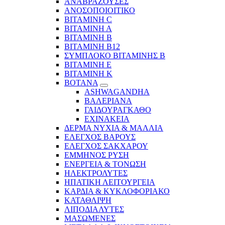
ΑΝΑΒΡΑΖΟΥΣΕΣ
ΑΝΟΣΟΠΟΙΟΙΤΙΚΟ
ΒΙΤΑΜΙΝΗ C
ΒΙΤΑΜΙΝΗ Α
ΒΙΤΑΜΙΝΗ Β
ΒΙΤΑΜΙΝΗ Β12
ΣΥΜΠΛΟΚΟ ΒΙΤΑΜΙΝΗΣ Β
ΒΙΤΑΜΙΝΗ Ε
ΒΙΤΑΜΙΝΗ Κ
ΒΟΤΑΝΑ
ASHWAGANDHA
ΒΑΛΕΡΙΑΝΑ
ΓΑΙΔΟΥΡΑΓΚΑΘΟ
ΕΧΙΝΑΚΕΙΑ
ΔΕΡΜΑ ΝΥΧΙΑ & ΜΑΛΛΙΑ
ΕΛΕΓΧΟΣ ΒΑΡΟΥΣ
ΕΛΕΓΧΟΣ ΣΑΚΧΑΡΟΥ
ΕΜΜΗΝΟΣ ΡΥΣΗ
ΕΝΕΡΓΕΙΑ & ΤΟΝΩΣΗ
ΗΛΕΚΤΡΟΛΥΤΕΣ
ΗΠΑΤΙΚΗ ΛΕΙΤΟΥΡΓΕΙΑ
ΚΑΡΔΙΑ & ΚΥΚΛΟΦΟΡΙΑΚΟ
ΚΑΤΑΘΛΙΨΗ
ΛΙΠΟΔΙΑΛΥΤΕΣ
ΜΑΣΩΜΕΝΕΣ