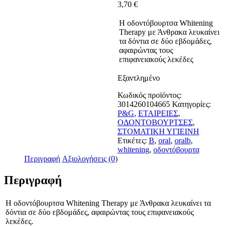
3,70
€
Η οδοντόβουρτσα Whitening
Therapy με Άνθρακα λευκαίνει
τα δόντια σε δύο εβδομάδες,
αφαιρώντας τους
επιφανειακούς λεκέδες
Εξαντλημένο
Κωδικός προϊόντος:
3014260104665
Κατηγορίες:
P&G
,
ΕΤΑΙΡΕΙΕΣ
,
ΟΔΟΝΤΟΒΟΥΡΤΣΕΣ
,
ΣΤΟΜΑΤΙΚΗ ΥΓΙΕΙΝΗ
Ετικέτες:
B
,
oral
,
oralb
,
whitening
,
οδοντόβουρτα
Περιγραφή
Αξιολογήσεις (0)
Περιγραφή
Η οδοντόβουρτσα Whitening Therapy με Άνθρακα λευκαίνει τα
δόντια σε δύο εβδομάδες, αφαιρώντας τους επιφανειακούς
λεκέδες.