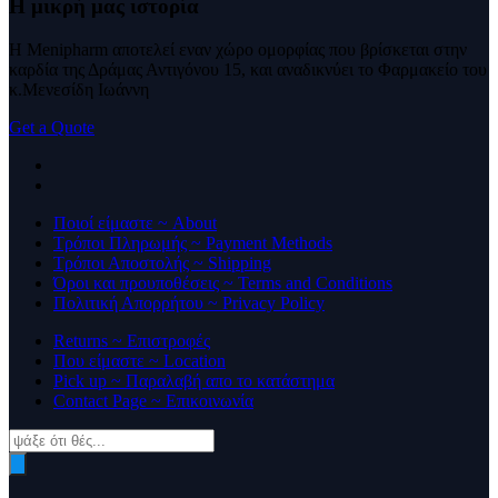
Η μικρή μας
ιστορία
Η Menipharm αποτελεί εναν χώρο ομορφίας που βρίσκεται στην
καρδία της Δράμας Αντιγόνου 15, και αναδικνύει το Φαρμακείο του
κ.Μενεσίδη Ιωάννη
Get a Quote
Ποιοί είμαστε ~ About
Τρόποι Πληρωμής ~ Payment Methods
Τρόποι Αποστολής ~ Shipping
Όροι και προυποθέσεις ~ Terms and Conditions
Πολιτική Απορρήτου ~ Privacy Policy
Returns ~ Επιστροφές
Που είμαστε ~ Location
Pick up ~ Παραλαβή απο το κατάστημα
Contact Page ~ Επικοινωνία
Products
search