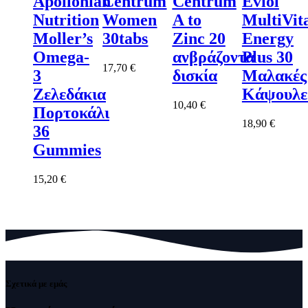
Apollonian
Centrum
Centrum
Eviol
Nutrition
Women
A to
MultiVit
Moller’s
30tabs
Zinc 20
Energy
Omega-
ανβράζοντα
Plus 30
17,70
€
3
δισκία
Μαλακές
Ζελεδάκια
Κάψουλε
10,40
€
Πορτοκάλι
18,90
€
36
Gummies
15,20
€
Σχετικά με εμάς