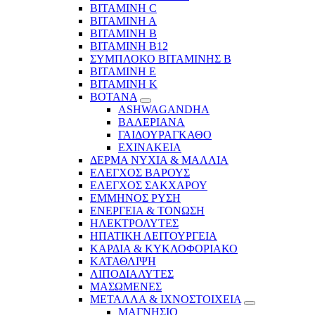
ΒΙΤΑΜΙΝΗ C
ΒΙΤΑΜΙΝΗ Α
ΒΙΤΑΜΙΝΗ Β
ΒΙΤΑΜΙΝΗ Β12
ΣΥΜΠΛΟΚΟ ΒΙΤΑΜΙΝΗΣ Β
ΒΙΤΑΜΙΝΗ Ε
ΒΙΤΑΜΙΝΗ Κ
ΒΟΤΑΝΑ
ASHWAGANDHA
ΒΑΛΕΡΙΑΝΑ
ΓΑΙΔΟΥΡΑΓΚΑΘΟ
ΕΧΙΝΑΚΕΙΑ
ΔΕΡΜΑ ΝΥΧΙΑ & ΜΑΛΛΙΑ
ΕΛΕΓΧΟΣ ΒΑΡΟΥΣ
ΕΛΕΓΧΟΣ ΣΑΚΧΑΡΟΥ
ΕΜΜΗΝΟΣ ΡΥΣΗ
ΕΝΕΡΓΕΙΑ & ΤΟΝΩΣΗ
ΗΛΕΚΤΡΟΛΥΤΕΣ
ΗΠΑΤΙΚΗ ΛΕΙΤΟΥΡΓΕΙΑ
ΚΑΡΔΙΑ & ΚΥΚΛΟΦΟΡΙΑΚΟ
ΚΑΤΑΘΛΙΨΗ
ΛΙΠΟΔΙΑΛΥΤΕΣ
ΜΑΣΩΜΕΝΕΣ
ΜΕΤΑΛΛΑ & ΙΧΝΟΣΤΟΙΧΕΙΑ
ΜΑΓΝΗΣΙΟ