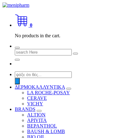
Skip
to
shop 2 easily
content
0
No products in the cart.
Search
for:
Products
search
ΔΕΡΜΟΚΑΛΛΥΝΤΙΚΑ
LA ROCHE-POSAY
CERAVE
VICHY
BRANDS
ALTION
APIVITA
BEPANTHOL
BAUSH & LOMB
BIO OIL