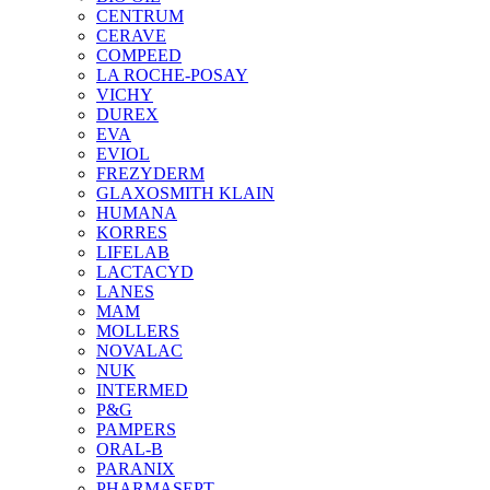
CENTRUM
CERAVE
COMPEED
LA ROCHE-POSAY
VICHY
DUREX
EVA
EVIOL
FREZYDERM
GLAXOSMITH KLAIN
HUMANA
KORRES
LIFELAB
LACTACYD
LANES
MAM
MOLLERS
NOVALAC
NUK
INTERMED
P&G
PAMPERS
ORAL-B
PARANIX
PHARMASEPT