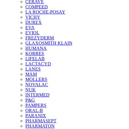
CERAVE
COMPEED
LA ROCHE-POSAY
VICHY
DUREX
EVA
EVIOL
FREZYDERM
GLAXOSMITH KLAIN
HUMANA
KORRES
LIFELAB
LACTACYD
LANES
MAM
MOLLERS
NOVALAC
NUK
INTERMED
P&G
PAMPERS
ORAL-B
PARANIX
PHARMASEPT
PHARMATON