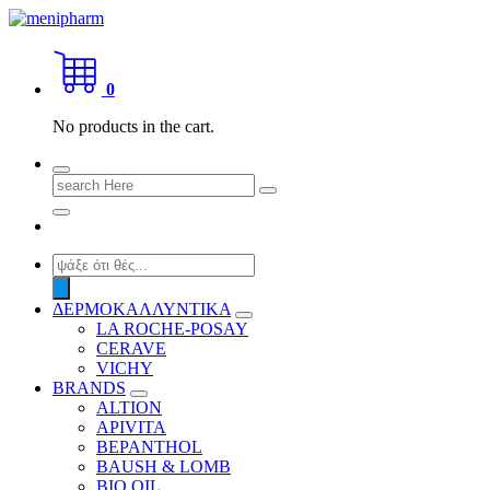
Skip
to
shop 2 easily
content
0
No products in the cart.
Search
for:
Products
search
ΔΕΡΜΟΚΑΛΛΥΝΤΙΚΑ
LA ROCHE-POSAY
CERAVE
VICHY
BRANDS
ALTION
APIVITA
BEPANTHOL
BAUSH & LOMB
BIO OIL