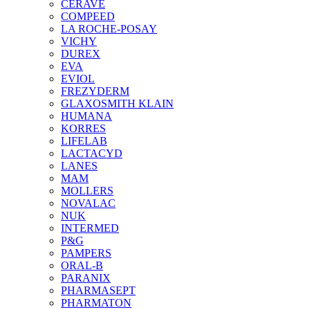
CERAVE
COMPEED
LA ROCHE-POSAY
VICHY
DUREX
EVA
EVIOL
FREZYDERM
GLAXOSMITH KLAIN
HUMANA
KORRES
LIFELAB
LACTACYD
LANES
MAM
MOLLERS
NOVALAC
NUK
INTERMED
P&G
PAMPERS
ORAL-B
PARANIX
PHARMASEPT
PHARMATON