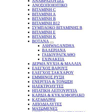
ΑΝΑΒΡΑΖΟΥΣΕΣ
ΑΝΟΣΟΠΟΙΟΙΤΙΚΟ
ΒΙΤΑΜΙΝΗ C
ΒΙΤΑΜΙΝΗ Α
ΒΙΤΑΜΙΝΗ Β
ΒΙΤΑΜΙΝΗ Β12
ΣΥΜΠΛΟΚΟ ΒΙΤΑΜΙΝΗΣ Β
ΒΙΤΑΜΙΝΗ Ε
ΒΙΤΑΜΙΝΗ Κ
ΒΟΤΑΝΑ
ASHWAGANDHA
ΒΑΛΕΡΙΑΝΑ
ΓΑΙΔΟΥΡΑΓΚΑΘΟ
ΕΧΙΝΑΚΕΙΑ
ΔΕΡΜΑ ΝΥΧΙΑ & ΜΑΛΛΙΑ
ΕΛΕΓΧΟΣ ΒΑΡΟΥΣ
ΕΛΕΓΧΟΣ ΣΑΚΧΑΡΟΥ
ΕΜΜΗΝΟΣ ΡΥΣΗ
ΕΝΕΡΓΕΙΑ & ΤΟΝΩΣΗ
ΗΛΕΚΤΡΟΛΥΤΕΣ
ΗΠΑΤΙΚΗ ΛΕΙΤΟΥΡΓΕΙΑ
ΚΑΡΔΙΑ & ΚΥΚΛΟΦΟΡΙΑΚΟ
ΚΑΤΑΘΛΙΨΗ
ΛΙΠΟΔΙΑΛΥΤΕΣ
ΜΑΣΩΜΕΝΕΣ