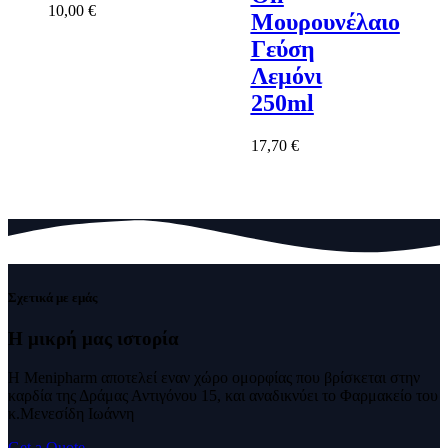
10,00
€
Μουρουνέλαιο
Γεύση
Λεμόνι
250ml
17,70
€
Σχετικά με εμάς
Η μικρή μας
ιστορία
Η Menipharm αποτελεί εναν χώρο ομορφίας που βρίσκεται στην
καρδία της Δράμας Αντιγόνου 15, και αναδικνύει το Φαρμακείο του
κ.Μενεσίδη Ιωάννη
Get a Quote