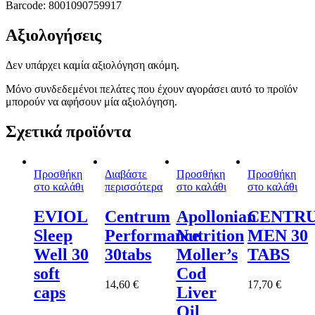
Barcode: 8001090759917
Αξιολογήσεις
Δεν υπάρχει καμία αξιολόγηση ακόμη.
Μόνο συνδεδεμένοι πελάτες που έχουν αγοράσει αυτό το προϊόν
μπορούν να αφήσουν μία αξιολόγηση.
Σχετικά προϊόντα
Προσθήκη
Διαβάστε
Προσθήκη
Προσθήκη
στο καλάθι
περισσότερα
στο καλάθι
στο καλάθι
EVIOL
Centrum
Apollonian
CENTR
Sleep
Performance
Nutrition
MEN 30
Well 30
30tabs
Moller’s
TABS
soft
Cod
14,60
€
17,70
€
caps
Liver
Oil