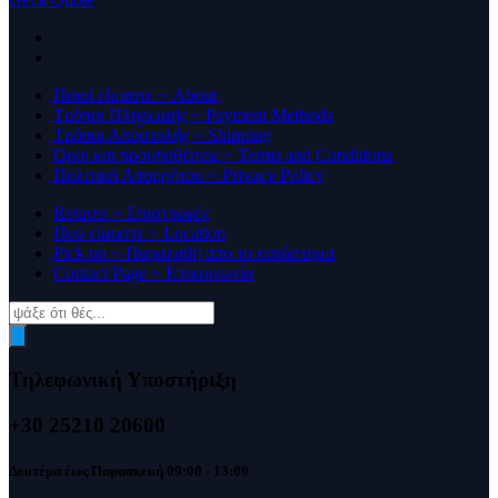
Ποιοί είμαστε ~ About
Τρόποι Πληρωμής ~ Payment Methods
Τρόποι Αποστολής ~ Shipping
Όροι και προυποθέσεις ~ Terms and Conditions
Πολιτική Απορρήτου ~ Privacy Policy
Returns ~ Επιστροφές
Που είμαστε ~ Location
Pick up ~ Παραλαβή απο το κατάστημα
Contact Page ~ Επικοινωνία
Products
search
Τηλεφωνική Υποστήριξη
+30 25210 20600
Δευτέρα έως Παρασκευή 09:00 - 13:00