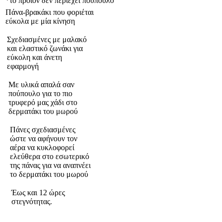
*το προϊόν δεν περιέχει πούπουλο
Πάνα-βρακάκι που φοριέται
εύκολα με μία κίνηση
Σχεδιασμένες με μαλακό
και ελαστικό ζωνάκι για
εύκολη και άνετη
εφαρμογή
Με υλικά απαλά σαν
πούπουλο για το πιο
τρυφερό μας χάδι στο
δερματάκι του μωρού
Πάνες σχεδιασμένες
ώστε να αφήνουν τον
αέρα να κυκλοφορεί
ελεύθερα στο εσωτερικό
της πάνας για να αναπνέει
το δερματάκι του μωρού
Έως και 12 ώρες
στεγνότητας.