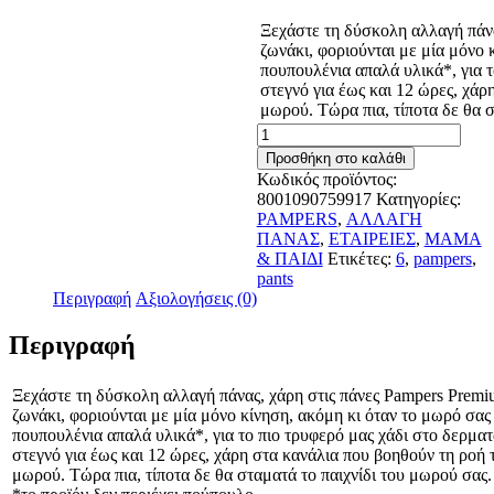
Ξεχάστε τη δύσκολη αλλαγή πάνα
ζωνάκι, φοριούνται με μία μόνο κ
πουπουλένια απαλά υλικά*, για 
στεγνό για έως και 12 ώρες, χάρ
μωρού. Τώρα πια, τίποτα δε θα σ
Pampers
Premium
Προσθήκη στο καλάθι
Care
Κωδικός προϊόντος:
Pants
8001090759917
Κατηγορίες:
Μέγεθος
PAMPERS
,
ΑΛΛΑΓΗ
6
ΠΑΝΑΣ
,
ΕΤΑΙΡΕΙΕΣ
,
ΜΑΜΑ
(15+kg)
& ΠΑΙΔΙ
Ετικέτες:
6
,
pampers
,
31τμχ
pants
ποσότητα
Περιγραφή
Αξιολογήσεις (0)
Περιγραφή
Ξεχάστε τη δύσκολη αλλαγή πάνας, χάρη στις πάνες Pampers Premi
ζωνάκι, φοριούνται με μία μόνο κίνηση, ακόμη κι όταν το μωρό σας 
πουπουλένια απαλά υλικά*, για το πιο τρυφερό μας χάδι στο δερμα
στεγνό για έως και 12 ώρες, χάρη στα κανάλια που βοηθούν τη ροή 
μωρού. Τώρα πια, τίποτα δε θα σταματά το παιχνίδι του μωρού σας.