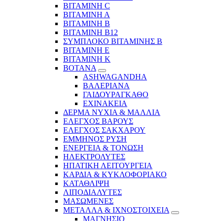
ΒΙΤΑΜΙΝΗ C
ΒΙΤΑΜΙΝΗ Α
ΒΙΤΑΜΙΝΗ Β
ΒΙΤΑΜΙΝΗ Β12
ΣΥΜΠΛΟΚΟ ΒΙΤΑΜΙΝΗΣ Β
ΒΙΤΑΜΙΝΗ Ε
ΒΙΤΑΜΙΝΗ Κ
ΒΟΤΑΝΑ
ASHWAGANDHA
ΒΑΛΕΡΙΑΝΑ
ΓΑΙΔΟΥΡΑΓΚΑΘΟ
ΕΧΙΝΑΚΕΙΑ
ΔΕΡΜΑ ΝΥΧΙΑ & ΜΑΛΛΙΑ
ΕΛΕΓΧΟΣ ΒΑΡΟΥΣ
ΕΛΕΓΧΟΣ ΣΑΚΧΑΡΟΥ
ΕΜΜΗΝΟΣ ΡΥΣΗ
ΕΝΕΡΓΕΙΑ & ΤΟΝΩΣΗ
ΗΛΕΚΤΡΟΛΥΤΕΣ
ΗΠΑΤΙΚΗ ΛΕΙΤΟΥΡΓΕΙΑ
ΚΑΡΔΙΑ & ΚΥΚΛΟΦΟΡΙΑΚΟ
ΚΑΤΑΘΛΙΨΗ
ΛΙΠΟΔΙΑΛΥΤΕΣ
ΜΑΣΩΜΕΝΕΣ
ΜΕΤΑΛΛΑ & ΙΧΝΟΣΤΟΙΧΕΙΑ
ΜΑΓΝΗΣΙΟ