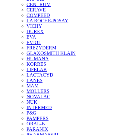
CENTRUM
CERAVE
COMPEED
LA ROCHE-POSAY
VICHY
DUREX
EVA
EVIOL
FREZYDERM
GLAXOSMITH KLAIN
HUMANA
KORRES
LIFELAB
LACTACYD
LANES
MAM
MOLLERS
NOVALAC
NUK
INTERMED
P&G
PAMPERS
ORAL-B
PARANIX
PHARMASEPT