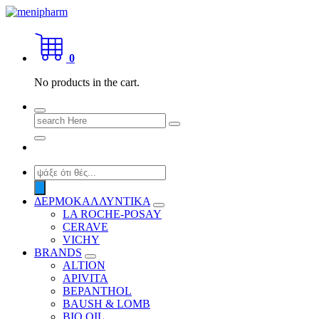
Skip
to
shop 2 easily
content
0
No products in the cart.
Search
for:
Products
search
ΔΕΡΜΟΚΑΛΛΥΝΤΙΚΑ
LA ROCHE-POSAY
CERAVE
VICHY
BRANDS
ALTION
APIVITA
BEPANTHOL
BAUSH & LOMB
BIO OIL