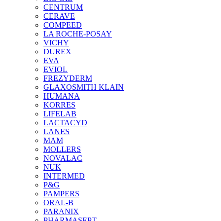
CENTRUM
CERAVE
COMPEED
LA ROCHE-POSAY
VICHY
DUREX
EVA
EVIOL
FREZYDERM
GLAXOSMITH KLAIN
HUMANA
KORRES
LIFELAB
LACTACYD
LANES
MAM
MOLLERS
NOVALAC
NUK
INTERMED
P&G
PAMPERS
ORAL-B
PARANIX
PHARMASEPT