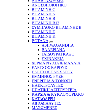
ΑΝΑΒΡΑΖΟΥΣΕΣ
ΑΝΟΣΟΠΟΙΟΙΤΙΚΟ
ΒΙΤΑΜΙΝΗ C
ΒΙΤΑΜΙΝΗ Α
ΒΙΤΑΜΙΝΗ Β
ΒΙΤΑΜΙΝΗ Β12
ΣΥΜΠΛΟΚΟ ΒΙΤΑΜΙΝΗΣ Β
ΒΙΤΑΜΙΝΗ Ε
ΒΙΤΑΜΙΝΗ Κ
ΒΟΤΑΝΑ
ASHWAGANDHA
ΒΑΛΕΡΙΑΝΑ
ΓΑΙΔΟΥΡΑΓΚΑΘΟ
ΕΧΙΝΑΚΕΙΑ
ΔΕΡΜΑ ΝΥΧΙΑ & ΜΑΛΛΙΑ
ΕΛΕΓΧΟΣ ΒΑΡΟΥΣ
ΕΛΕΓΧΟΣ ΣΑΚΧΑΡΟΥ
ΕΜΜΗΝΟΣ ΡΥΣΗ
ΕΝΕΡΓΕΙΑ & ΤΟΝΩΣΗ
ΗΛΕΚΤΡΟΛΥΤΕΣ
ΗΠΑΤΙΚΗ ΛΕΙΤΟΥΡΓΕΙΑ
ΚΑΡΔΙΑ & ΚΥΚΛΟΦΟΡΙΑΚΟ
ΚΑΤΑΘΛΙΨΗ
ΛΙΠΟΔΙΑΛΥΤΕΣ
ΜΑΣΩΜΕΝΕΣ