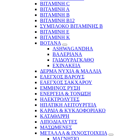
ΒΙΤΑΜΙΝΗ C
ΒΙΤΑΜΙΝΗ Α
ΒΙΤΑΜΙΝΗ Β
ΒΙΤΑΜΙΝΗ Β12
ΣΥΜΠΛΟΚΟ ΒΙΤΑΜΙΝΗΣ Β
ΒΙΤΑΜΙΝΗ Ε
ΒΙΤΑΜΙΝΗ Κ
ΒΟΤΑΝΑ
ASHWAGANDHA
ΒΑΛΕΡΙΑΝΑ
ΓΑΙΔΟΥΡΑΓΚΑΘΟ
ΕΧΙΝΑΚΕΙΑ
ΔΕΡΜΑ ΝΥΧΙΑ & ΜΑΛΛΙΑ
ΕΛΕΓΧΟΣ ΒΑΡΟΥΣ
ΕΛΕΓΧΟΣ ΣΑΚΧΑΡΟΥ
ΕΜΜΗΝΟΣ ΡΥΣΗ
ΕΝΕΡΓΕΙΑ & ΤΟΝΩΣΗ
ΗΛΕΚΤΡΟΛΥΤΕΣ
ΗΠΑΤΙΚΗ ΛΕΙΤΟΥΡΓΕΙΑ
ΚΑΡΔΙΑ & ΚΥΚΛΟΦΟΡΙΑΚΟ
ΚΑΤΑΘΛΙΨΗ
ΛΙΠΟΔΙΑΛΥΤΕΣ
ΜΑΣΩΜΕΝΕΣ
ΜΕΤΑΛΛΑ & ΙΧΝΟΣΤΟΙΧΕΙΑ
ΜΑΓΝΗΣΙΟ