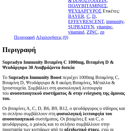
& ΙΧΝΟΣΤΟΙΧΕΙΑ
,
ποσότητα
ΠΟΛΥΒΙΤΑΜΙΝΕΣ
,
ΨΕΥΔΑΡΓΥΡΟΣ
Ετικέτες:
BAYER
,
C
,
D
,
EFFEVRESCENT
,
immunity
,
SUPRADYN
,
vitaminc
,
vitamind
,
ZINC
,
zn
Περιγραφή
Αξιολογήσεις (0)
Περιγραφή
Supradyn Immunity Βιταμίνη C 1000mg, Βιταμίνη D &
Ψευδάργυρο 30 Αναβράζοντα δισκία
To
Supradyn Immunity Boost
περιέχει 1000mg Βιταμίνης C,
Βιταμίνη D, Ψευδάργυρο & 8 ακόμη Βιταμίνες, Μέταλλα &
Ιχνοστοιχεία. Συμβάλλει στη φυσιολογική λειτουργία
του
ανοσοποιητικού συστήματος & στην ενίσχυση της άμυνας
του.
Οι βιταμίνες Α, C, D, Β6, Β9, Β12, ο ψευδάργυρος ο σίδηρος και
το σελήνιο συμβάλλουν στη
φυσιολογική λειτουργία του
ανοσοποιητικού
συστήματος. Οι βιταμίνες Ε και C, ο
ψευδάργυρος, ο χαλκός και το σελήνιο συμβάλλουν στην
προστασία των κυττάρων από το
οξειδωτικό στρες
, ενώ οι