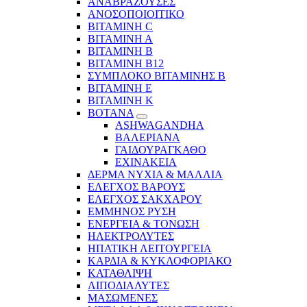
ΑΝΑΒΡΑΖΟΥΣΕΣ
ΑΝΟΣΟΠΟΙΟΙΤΙΚΟ
ΒΙΤΑΜΙΝΗ C
ΒΙΤΑΜΙΝΗ Α
ΒΙΤΑΜΙΝΗ Β
ΒΙΤΑΜΙΝΗ Β12
ΣΥΜΠΛΟΚΟ ΒΙΤΑΜΙΝΗΣ Β
ΒΙΤΑΜΙΝΗ Ε
ΒΙΤΑΜΙΝΗ Κ
ΒΟΤΑΝΑ
ASHWAGANDHA
ΒΑΛΕΡΙΑΝΑ
ΓΑΙΔΟΥΡΑΓΚΑΘΟ
ΕΧΙΝΑΚΕΙΑ
ΔΕΡΜΑ ΝΥΧΙΑ & ΜΑΛΛΙΑ
ΕΛΕΓΧΟΣ ΒΑΡΟΥΣ
ΕΛΕΓΧΟΣ ΣΑΚΧΑΡΟΥ
ΕΜΜΗΝΟΣ ΡΥΣΗ
ΕΝΕΡΓΕΙΑ & ΤΟΝΩΣΗ
ΗΛΕΚΤΡΟΛΥΤΕΣ
ΗΠΑΤΙΚΗ ΛΕΙΤΟΥΡΓΕΙΑ
ΚΑΡΔΙΑ & ΚΥΚΛΟΦΟΡΙΑΚΟ
ΚΑΤΑΘΛΙΨΗ
ΛΙΠΟΔΙΑΛΥΤΕΣ
ΜΑΣΩΜΕΝΕΣ