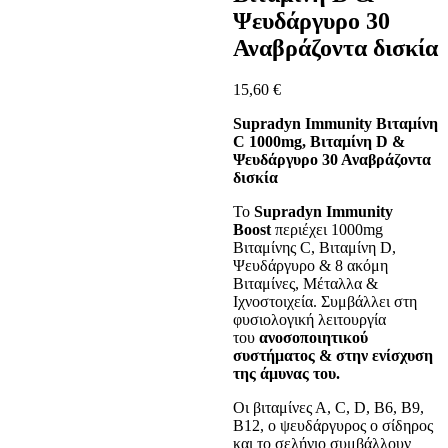
Ψευδάργυρο 30
Αναβράζοντα δισκία
15,60
€
Supradyn Immunity Βιταμίνη
C 1000mg, Βιταμίνη D &
Ψευδάργυρο 30 Αναβράζοντα
δισκία
To
Supradyn Immunity
Boost
περιέχει 1000mg
Βιταμίνης C, Βιταμίνη D,
Ψευδάργυρο & 8 ακόμη
Βιταμίνες, Μέταλλα &
Ιχνοστοιχεία. Συμβάλλει στη
φυσιολογική λειτουργία
του
ανοσοποιητικού
συστήματος & στην ενίσχυση
της άμυνας του.
Οι βιταμίνες Α, C, D, Β6, Β9,
Β12, ο ψευδάργυρος ο σίδηρος
και το σελήνιο συμβάλλουν