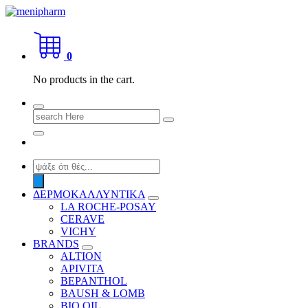
Skip
to
shop 2 easily
content
0
No products in the cart.
Search
for:
Products
search
ΔΕΡΜΟΚΑΛΛΥΝΤΙΚΑ
LA ROCHE-POSAY
CERAVE
VICHY
BRANDS
ALTION
APIVITA
BEPANTHOL
BAUSH & LOMB
BIO OIL