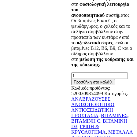
στη
φυσιολογική λειτουργία
του
ανοσοποιητικού
συστήματος.
Οι βιταμίνες Ε και C, ο
ψευδάργυρος, ο χαλκός και το
σελήνιο συμβάλλουν στην
προστασία των κυττάρων από
το
οξειδωτικό στρες
, ενώ οι
βιταμίνες B12, B6, Β9, C και ο
σίδηρος συμβάλλουν
στη
μείωση της κούρασης και
της κόπωσης.
Supradyn
Immunity
Προσθήκη στο καλάθι
Βιταμίνη
Κωδικός προϊόντος:
C
5200309854099
Κατηγορίες:
1000mg,
ΑΝΑΒΡΑΖΟΥΣΕΣ
,
Βιταμίνη
ΑΝΟΣΟΠΟΙΟΙΤΙΚΟ
,
D
ΑΝΤΙΟΞΕΙΔΩΤΙΚΗ
&
ΠΡΟΣΤΑΣΙΑ
,
ΒΙΤΑΜΙΝΕΣ
,
Ψευδάργυρο
ΒΙΤΑΜΙΝΗ C
,
ΒΙΤΑΜΙΝΗ
30
D3
,
ΓΡΙΠΗ &
Αναβράζοντα
ΚΡΥΟΛΟΓΗΜΑ
,
ΜΕΤΑΛΛΑ
δισκία