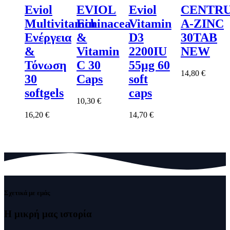
Eviol
EVIOL
Eviol
CENTR
Multivitamin
Echinacea
Vitamin
A-ZINC
Ενέργεια
&
D3
30TAB
&
Vitamin
2200IU
NEW
Τόνωση
C 30
55μg 60
14,80
€
30
Caps
soft
softgels
caps
10,30
€
16,20
€
14,70
€
Σχετικά με εμάς
Η μικρή μας
ιστορία