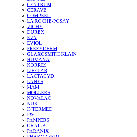
CENTRUM
CERAVE
COMPEED
LA ROCHE-POSAY
VICHY
DUREX
EVA
EVIOL
FREZYDERM
GLAXOSMITH KLAIN
HUMANA
KORRES
LIFELAB
LACTACYD
LANES
MAM
MOLLERS
NOVALAC
NUK
INTERMED
P&G
PAMPERS
ORAL-B
PARANIX
PHARMASEPT