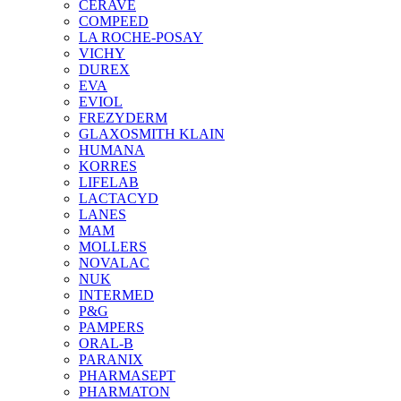
CERAVE
COMPEED
LA ROCHE-POSAY
VICHY
DUREX
EVA
EVIOL
FREZYDERM
GLAXOSMITH KLAIN
HUMANA
KORRES
LIFELAB
LACTACYD
LANES
MAM
MOLLERS
NOVALAC
NUK
INTERMED
P&G
PAMPERS
ORAL-B
PARANIX
PHARMASEPT
PHARMATON