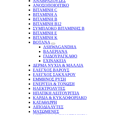
ΑΝΑΒΡΑΖΟΥΣΕΣ
ΑΝΟΣΟΠΟΙΟΙΤΙΚΟ
ΒΙΤΑΜΙΝΗ C
ΒΙΤΑΜΙΝΗ Α
ΒΙΤΑΜΙΝΗ Β
ΒΙΤΑΜΙΝΗ Β12
ΣΥΜΠΛΟΚΟ ΒΙΤΑΜΙΝΗΣ Β
ΒΙΤΑΜΙΝΗ Ε
ΒΙΤΑΜΙΝΗ Κ
ΒΟΤΑΝΑ
ASHWAGANDHA
ΒΑΛΕΡΙΑΝΑ
ΓΑΙΔΟΥΡΑΓΚΑΘΟ
ΕΧΙΝΑΚΕΙΑ
ΔΕΡΜΑ ΝΥΧΙΑ & ΜΑΛΛΙΑ
ΕΛΕΓΧΟΣ ΒΑΡΟΥΣ
ΕΛΕΓΧΟΣ ΣΑΚΧΑΡΟΥ
ΕΜΜΗΝΟΣ ΡΥΣΗ
ΕΝΕΡΓΕΙΑ & ΤΟΝΩΣΗ
ΗΛΕΚΤΡΟΛΥΤΕΣ
ΗΠΑΤΙΚΗ ΛΕΙΤΟΥΡΓΕΙΑ
ΚΑΡΔΙΑ & ΚΥΚΛΟΦΟΡΙΑΚΟ
ΚΑΤΑΘΛΙΨΗ
ΛΙΠΟΔΙΑΛΥΤΕΣ
ΜΑΣΩΜΕΝΕΣ