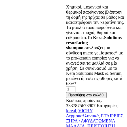
Χημικοί, μηχανικοί και
θερμικοί παράγοντες βλάπτουν
τη δομή της τρίχας σε βάθος και
καταστρέφουν την κερατίνη της.
Τα μαλλιά ταλαιπωρούνται και
γίνονται: τραχιά, θαμπά και
εύθραυστα.Το
Kera-Solutions
resurfacing
shampoo
συνδυάζει μια
σύνθεση micro γεμίσματος* με
το pro-keratin complex για να
ανανεώσει τα μαλλιά σε μία
χρήση. Σε συνδυασμό με τα
Kera-Solutions Mask & Serum,
μειώνει άμεσα τις φθορές κατά
63%*
Vichy
Dercos
Προσθήκη στο καλάθι
Kera
Κωδικός προϊόντος:
Solutions
3337875673907
Κατηγορίες:
Resurfacing
loreal
,
VICHY
,
Σαμπουάν
Δερμοκαλλυντικά
,
ΕΤΑΙΡΕΙΕΣ
,
250ml
ΞΗΡΑ / ΑΦΥΔΑΤΩΜΕΝΑ
ποσότητα
ΜΑΛΛΙΑ
,
ΠΕΡΙΠΟΙΗΣΗ