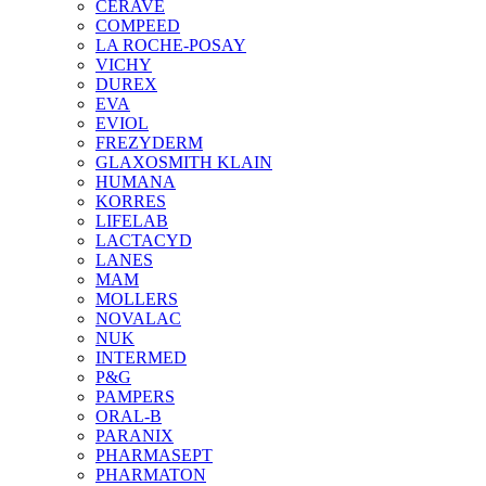
CERAVE
COMPEED
LA ROCHE-POSAY
VICHY
DUREX
EVA
EVIOL
FREZYDERM
GLAXOSMITH KLAIN
HUMANA
KORRES
LIFELAB
LACTACYD
LANES
MAM
MOLLERS
NOVALAC
NUK
INTERMED
P&G
PAMPERS
ORAL-B
PARANIX
PHARMASEPT
PHARMATON