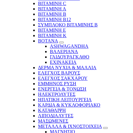
ΒΙΤΑΜΙΝΗ C
ΒΙΤΑΜΙΝΗ Α
ΒΙΤΑΜΙΝΗ Β
ΒΙΤΑΜΙΝΗ Β12
ΣΥΜΠΛΟΚΟ ΒΙΤΑΜΙΝΗΣ Β
ΒΙΤΑΜΙΝΗ Ε
ΒΙΤΑΜΙΝΗ Κ
ΒΟΤΑΝΑ
ASHWAGANDHA
ΒΑΛΕΡΙΑΝΑ
ΓΑΙΔΟΥΡΑΓΚΑΘΟ
ΕΧΙΝΑΚΕΙΑ
ΔΕΡΜΑ ΝΥΧΙΑ & ΜΑΛΛΙΑ
ΕΛΕΓΧΟΣ ΒΑΡΟΥΣ
ΕΛΕΓΧΟΣ ΣΑΚΧΑΡΟΥ
ΕΜΜΗΝΟΣ ΡΥΣΗ
ΕΝΕΡΓΕΙΑ & ΤΟΝΩΣΗ
ΗΛΕΚΤΡΟΛΥΤΕΣ
ΗΠΑΤΙΚΗ ΛΕΙΤΟΥΡΓΕΙΑ
ΚΑΡΔΙΑ & ΚΥΚΛΟΦΟΡΙΑΚΟ
ΚΑΤΑΘΛΙΨΗ
ΛΙΠΟΔΙΑΛΥΤΕΣ
ΜΑΣΩΜΕΝΕΣ
ΜΕΤΑΛΛΑ & ΙΧΝΟΣΤΟΙΧΕΙΑ
ΜΑΓΝΗΣΙΟ