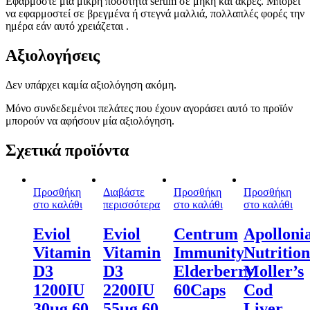
Εφαρμόστε μια μικρή ποσότητα serum σε μήκη και άκρες. Μπορεί
να εφαρμοστεί σε βρεγμένα ή στεγνά μαλλιά, πολλαπλές φορές την
ημέρα εάν αυτό χρειάζεται .
Αξιολογήσεις
Δεν υπάρχει καμία αξιολόγηση ακόμη.
Μόνο συνδεδεμένοι πελάτες που έχουν αγοράσει αυτό το προϊόν
μπορούν να αφήσουν μία αξιολόγηση.
Σχετικά προϊόντα
Προσθήκη
Διαβάστε
Προσθήκη
Προσθήκη
στο καλάθι
περισσότερα
στο καλάθι
στο καλάθι
Eviol
Eviol
Centrum
Apolloni
Vitamin
Vitamin
Immunity
Nutrition
D3
D3
Elderberry
Moller’s
1200IU
2200IU
60Caps
Cod
30μg 60
55μg 60
Liver