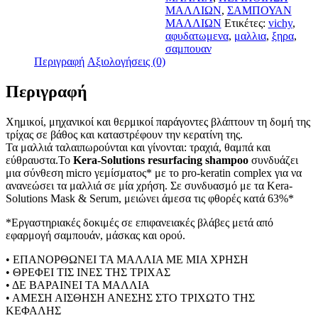
ΜΑΛΛΙΩΝ
,
ΣΑΜΠΟΥΑΝ
ΜΑΛΛΙΩΝ
Ετικέτες:
vichy
,
αφυδατωμενα
,
μαλλια
,
ξηρα
,
σαμπουαν
Περιγραφή
Αξιολογήσεις (0)
Περιγραφή
Χημικοί, μηχανικοί και θερμικοί παράγοντες βλάπτουν τη δομή της
τρίχας σε βάθος και καταστρέφουν την κερατίνη της.
Τα μαλλιά ταλαιπωρούνται και γίνονται: τραχιά, θαμπά και
εύθραυστα.Το
Kera-Solutions resurfacing shampoo
συνδυάζει
μια σύνθεση micro γεμίσματος* με το pro-keratin complex για να
ανανεώσει τα μαλλιά σε μία χρήση. Σε συνδυασμό με τα Kera-
Solutions Mask & Serum, μειώνει άμεσα τις φθορές κατά 63%*
*Εργαστηριακές δοκιμές σε επιφανειακές βλάβες μετά από
εφαρμογή σαμπουάν, μάσκας και ορού.
• ΕΠΑΝΟΡΘΩΝΕΙ ΤΑ ΜΑΛΛΙΑ ΜΕ ΜΙΑ ΧΡΗΣΗ
• ΘΡΕΦΕΙ ΤΙΣ ΙΝΕΣ ΤΗΣ ΤΡΙΧΑΣ
• ΔΕ ΒΑΡΑΙΝΕΙ ΤΑ ΜΑΛΛΙΑ
• ΑΜΕΣΗ ΑΙΣΘΗΣΗ ΑΝΕΣΗΣ ΣΤΟ ΤΡΙΧΩΤΟ ΤΗΣ
ΚΕΦΑΛΗΣ