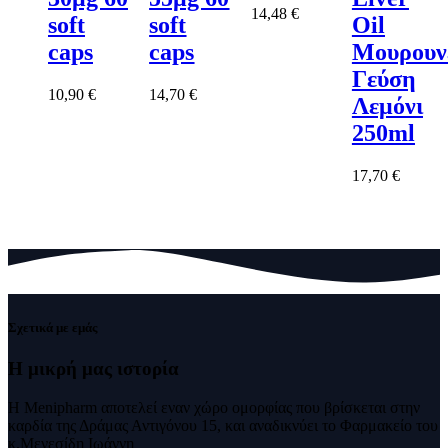
14,48
€
soft
soft
Oil
caps
caps
Μουρουν
Γεύση
10,90
€
14,70
€
Λεμόνι
250ml
17,70
€
Σχετικά με εμάς
Η μικρή μας
ιστορία
Η Menipharm αποτελεί εναν χώρο ομορφίας που βρίσκεται στην
καρδία της Δράμας Αντιγόνου 15, και αναδικνύει το Φαρμακείο του
κ.Μενεσίδη Ιωάννη