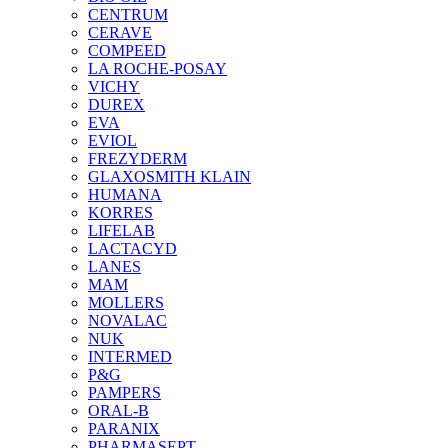
CENTRUM
CERAVE
COMPEED
LA ROCHE-POSAY
VICHY
DUREX
EVA
EVIOL
FREZYDERM
GLAXOSMITH KLAIN
HUMANA
KORRES
LIFELAB
LACTACYD
LANES
MAM
MOLLERS
NOVALAC
NUK
INTERMED
P&G
PAMPERS
ORAL-B
PARANIX
PHARMASEPT