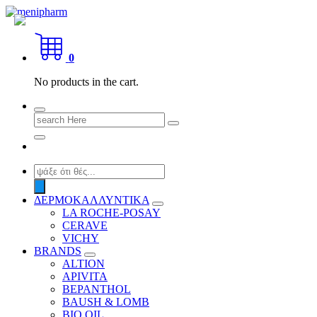
Skip
to
shop 2 easily
content
0
No products in the cart.
Search
for:
Products
search
ΔΕΡΜΟΚΑΛΛΥΝΤΙΚΑ
LA ROCHE-POSAY
CERAVE
VICHY
BRANDS
ALTION
APIVITA
BEPANTHOL
BAUSH & LOMB
BIO OIL