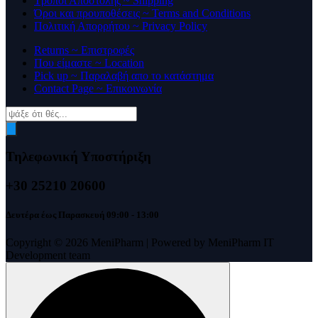
Τρόποι Αποστολής ~ Shipping
Όροι και προυποθέσεις ~ Terms and Conditions
Πολιτική Απορρήτου ~ Privacy Policy
Returns ~ Επιστροφές
Που είμαστε ~ Location
Pick up ~ Παραλαβή απο το κατάστημα
Contact Page ~ Επικοινωνία
Products
search
Τηλεφωνική Υποστήριξη
+30 25210 20600
Δευτέρα έως Παρασκευή 09:00 - 13:00
Copyright © 2026 MeniPharm | Powered by MeniPharm IT
Development team