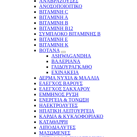
ΑΝΑΒΡΑΖΟΥΣΕΣ
ΑΝΟΣΟΠΟΙΟΙΤΙΚΟ
ΒΙΤΑΜΙΝΗ C
ΒΙΤΑΜΙΝΗ Α
ΒΙΤΑΜΙΝΗ Β
ΒΙΤΑΜΙΝΗ Β12
ΣΥΜΠΛΟΚΟ ΒΙΤΑΜΙΝΗΣ Β
ΒΙΤΑΜΙΝΗ Ε
ΒΙΤΑΜΙΝΗ Κ
ΒΟΤΑΝΑ
ASHWAGANDHA
ΒΑΛΕΡΙΑΝΑ
ΓΑΙΔΟΥΡΑΓΚΑΘΟ
ΕΧΙΝΑΚΕΙΑ
ΔΕΡΜΑ ΝΥΧΙΑ & ΜΑΛΛΙΑ
ΕΛΕΓΧΟΣ ΒΑΡΟΥΣ
ΕΛΕΓΧΟΣ ΣΑΚΧΑΡΟΥ
ΕΜΜΗΝΟΣ ΡΥΣΗ
ΕΝΕΡΓΕΙΑ & ΤΟΝΩΣΗ
ΗΛΕΚΤΡΟΛΥΤΕΣ
ΗΠΑΤΙΚΗ ΛΕΙΤΟΥΡΓΕΙΑ
ΚΑΡΔΙΑ & ΚΥΚΛΟΦΟΡΙΑΚΟ
ΚΑΤΑΘΛΙΨΗ
ΛΙΠΟΔΙΑΛΥΤΕΣ
ΜΑΣΩΜΕΝΕΣ