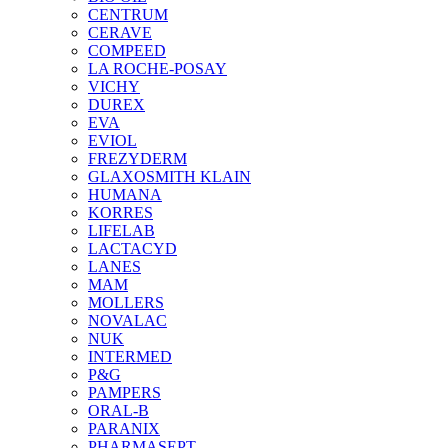
CENTRUM
CERAVE
COMPEED
LA ROCHE-POSAY
VICHY
DUREX
EVA
EVIOL
FREZYDERM
GLAXOSMITH KLAIN
HUMANA
KORRES
LIFELAB
LACTACYD
LANES
MAM
MOLLERS
NOVALAC
NUK
INTERMED
P&G
PAMPERS
ORAL-B
PARANIX
PHARMASEPT