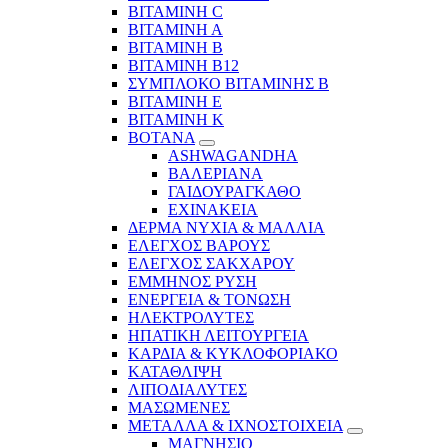
ΒΙΤΑΜΙΝΗ C
ΒΙΤΑΜΙΝΗ Α
ΒΙΤΑΜΙΝΗ Β
ΒΙΤΑΜΙΝΗ Β12
ΣΥΜΠΛΟΚΟ ΒΙΤΑΜΙΝΗΣ Β
ΒΙΤΑΜΙΝΗ Ε
ΒΙΤΑΜΙΝΗ Κ
ΒΟΤΑΝΑ
ASHWAGANDHA
ΒΑΛΕΡΙΑΝΑ
ΓΑΙΔΟΥΡΑΓΚΑΘΟ
ΕΧΙΝΑΚΕΙΑ
ΔΕΡΜΑ ΝΥΧΙΑ & ΜΑΛΛΙΑ
ΕΛΕΓΧΟΣ ΒΑΡΟΥΣ
ΕΛΕΓΧΟΣ ΣΑΚΧΑΡΟΥ
ΕΜΜΗΝΟΣ ΡΥΣΗ
ΕΝΕΡΓΕΙΑ & ΤΟΝΩΣΗ
ΗΛΕΚΤΡΟΛΥΤΕΣ
ΗΠΑΤΙΚΗ ΛΕΙΤΟΥΡΓΕΙΑ
ΚΑΡΔΙΑ & ΚΥΚΛΟΦΟΡΙΑΚΟ
ΚΑΤΑΘΛΙΨΗ
ΛΙΠΟΔΙΑΛΥΤΕΣ
ΜΑΣΩΜΕΝΕΣ
ΜΕΤΑΛΛΑ & ΙΧΝΟΣΤΟΙΧΕΙΑ
ΜΑΓΝΗΣΙΟ