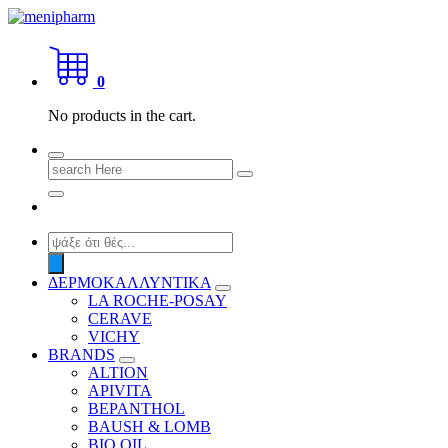
Skip
to
shop 2 easily
content
0
No products in the cart.
Search
for:
Products
search
ΔΕΡΜΟΚΑΛΛΥΝΤΙΚΑ
LA ROCHE-POSAY
CERAVE
VICHY
BRANDS
ALTION
APIVITA
BEPANTHOL
BAUSH & LOMB
BIO OIL