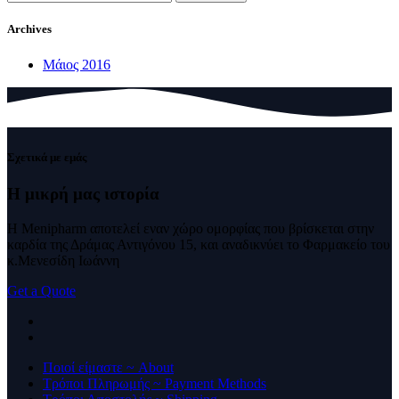
για:
Archives
Μάιος 2016
Σχετικά με εμάς
Η μικρή μας
ιστορία
Η Menipharm αποτελεί εναν χώρο ομορφίας που βρίσκεται στην
καρδία της Δράμας Αντιγόνου 15, και αναδικνύει το Φαρμακείο του
κ.Μενεσίδη Ιωάννη
Get a Quote
Ποιοί είμαστε ~ About
Τρόποι Πληρωμής ~ Payment Methods