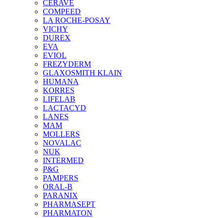
CERAVE
COMPEED
LA ROCHE-POSAY
VICHY
DUREX
EVA
EVIOL
FREZYDERM
GLAXOSMITH KLAIN
HUMANA
KORRES
LIFELAB
LACTACYD
LANES
MAM
MOLLERS
NOVALAC
NUK
INTERMED
P&G
PAMPERS
ORAL-B
PARANIX
PHARMASEPT
PHARMATON