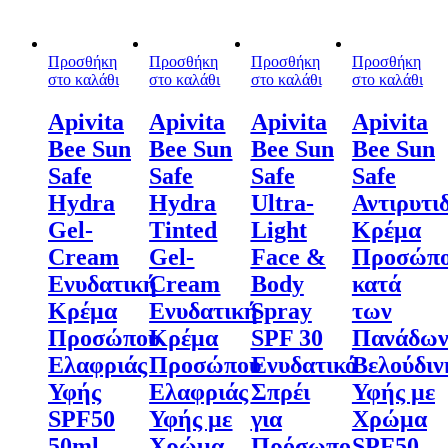
Προσθήκη
Προσθήκη
Προσθήκη
Προσθήκη
στο καλάθι
στο καλάθι
στο καλάθι
στο καλάθι
Apivita
Apivita
Apivita
Apivita
Bee Sun
Bee Sun
Bee Sun
Bee Sun
Safe
Safe
Safe
Safe
Hydra
Hydra
Ultra-
Αντιρυτι
Gel-
Tinted
Light
Κρέμα
Cream
Gel-
Face &
Προσώπ
Ενυδατική
Cream
Body
κατά
Κρέμα
Ενυδατική
Spray
των
Προσώπου
Κρέμα
SPF 30
Πανάδω
Ελαφριάς
Προσώπου
Ενυδατικό
Βελούδιν
Υφής
Ελαφριάς
Σπρέι
Υφής με
SPF50
Υφής με
για
Χρώμα
50ml
Χρώμα
Πρόσωπο
SPF50