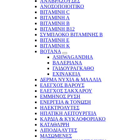
ΑΝΑΒΡΑΖΟΥΣΕΣ
ΑΝΟΣΟΠΟΙΟΙΤΙΚΟ
ΒΙΤΑΜΙΝΗ C
ΒΙΤΑΜΙΝΗ Α
ΒΙΤΑΜΙΝΗ Β
ΒΙΤΑΜΙΝΗ Β12
ΣΥΜΠΛΟΚΟ ΒΙΤΑΜΙΝΗΣ Β
ΒΙΤΑΜΙΝΗ Ε
ΒΙΤΑΜΙΝΗ Κ
ΒΟΤΑΝΑ
ASHWAGANDHA
ΒΑΛΕΡΙΑΝΑ
ΓΑΙΔΟΥΡΑΓΚΑΘΟ
ΕΧΙΝΑΚΕΙΑ
ΔΕΡΜΑ ΝΥΧΙΑ & ΜΑΛΛΙΑ
ΕΛΕΓΧΟΣ ΒΑΡΟΥΣ
ΕΛΕΓΧΟΣ ΣΑΚΧΑΡΟΥ
ΕΜΜΗΝΟΣ ΡΥΣΗ
ΕΝΕΡΓΕΙΑ & ΤΟΝΩΣΗ
ΗΛΕΚΤΡΟΛΥΤΕΣ
ΗΠΑΤΙΚΗ ΛΕΙΤΟΥΡΓΕΙΑ
ΚΑΡΔΙΑ & ΚΥΚΛΟΦΟΡΙΑΚΟ
ΚΑΤΑΘΛΙΨΗ
ΛΙΠΟΔΙΑΛΥΤΕΣ
ΜΑΣΩΜΕΝΕΣ