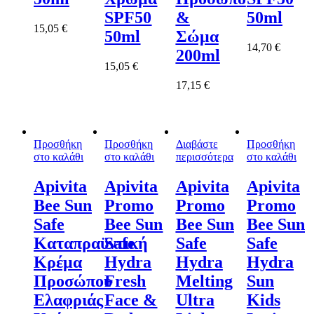
SPF50
&
50ml
15,05
€
50ml
Σώμα
14,70
€
200ml
15,05
€
17,15
€
Προσθήκη
Προσθήκη
Διαβάστε
Προσθήκη
στο καλάθι
στο καλάθι
περισσότερα
στο καλάθι
Apivita
Apivita
Apivita
Apivita
Bee Sun
Promo
Promo
Promo
Safe
Bee Sun
Bee Sun
Bee Sun
Καταπραϋντική
Safe
Safe
Safe
Κρέμα
Hydra
Hydra
Hydra
Προσώπου
Fresh
Melting
Sun
Ελαφριάς
Face &
Ultra
Kids