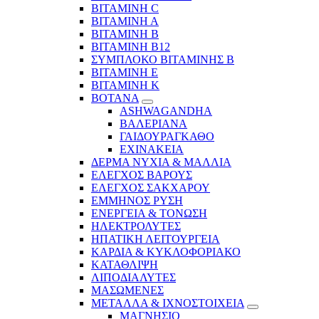
ΒΙΤΑΜΙΝΗ C
ΒΙΤΑΜΙΝΗ Α
ΒΙΤΑΜΙΝΗ Β
ΒΙΤΑΜΙΝΗ Β12
ΣΥΜΠΛΟΚΟ ΒΙΤΑΜΙΝΗΣ Β
ΒΙΤΑΜΙΝΗ Ε
ΒΙΤΑΜΙΝΗ Κ
ΒΟΤΑΝΑ
ASHWAGANDHA
ΒΑΛΕΡΙΑΝΑ
ΓΑΙΔΟΥΡΑΓΚΑΘΟ
ΕΧΙΝΑΚΕΙΑ
ΔΕΡΜΑ ΝΥΧΙΑ & ΜΑΛΛΙΑ
ΕΛΕΓΧΟΣ ΒΑΡΟΥΣ
ΕΛΕΓΧΟΣ ΣΑΚΧΑΡΟΥ
ΕΜΜΗΝΟΣ ΡΥΣΗ
ΕΝΕΡΓΕΙΑ & ΤΟΝΩΣΗ
ΗΛΕΚΤΡΟΛΥΤΕΣ
ΗΠΑΤΙΚΗ ΛΕΙΤΟΥΡΓΕΙΑ
ΚΑΡΔΙΑ & ΚΥΚΛΟΦΟΡΙΑΚΟ
ΚΑΤΑΘΛΙΨΗ
ΛΙΠΟΔΙΑΛΥΤΕΣ
ΜΑΣΩΜΕΝΕΣ
ΜΕΤΑΛΛΑ & ΙΧΝΟΣΤΟΙΧΕΙΑ
ΜΑΓΝΗΣΙΟ