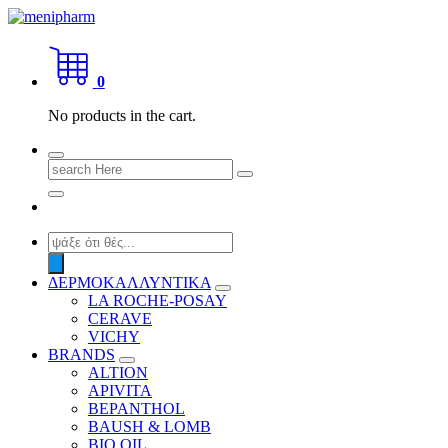
Skip
to
shop 2 easily
content
0
No products in the cart.
Search
for:
Products
search
ΔΕΡΜΟΚΑΛΛΥΝΤΙΚΑ
LA ROCHE-POSAY
CERAVE
VICHY
BRANDS
ALTION
APIVITA
BEPANTHOL
BAUSH & LOMB
BIO OIL