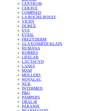
CENTRUM
CERAVE
COMPEED
LA ROCHE-POSAY
VICHY
DUREX
EVA
EVIOL
FREZYDERM
GLAXOSMITH KLAIN
HUMANA
KORRES
LIFELAB
LACTACYD
LANES
MAM
MOLLERS
NOVALAC
NUK
INTERMED
P&G
PAMPERS
ORAL-B
PARANIX
PHARMASEPT