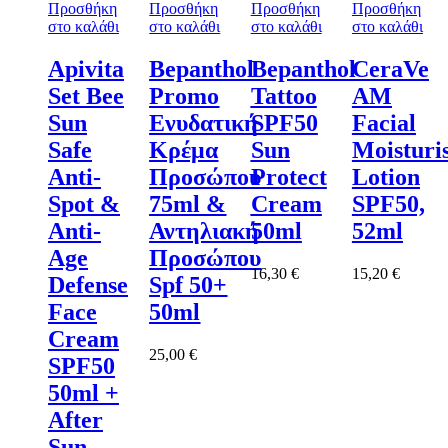
Προσθήκη
Προσθήκη
Προσθήκη
Προσθήκη
στο καλάθι
στο καλάθι
στο καλάθι
στο καλάθι
Apivita
Bepanthol
Bepanthol
CeraVe
Set Bee
Promo
Tattoo
AM
Sun
Ενυδατική
SPF50
Facial
Safe
Κρέμα
Sun
Moisturi
Anti-
Προσώπου
Protect
Lotion
Spot &
75ml &
Cream
SPF50,
Anti-
Αντηλιακή
50ml
52ml
Age
Προσώπου
16,30
€
15,20
€
Defense
Spf 50+
Face
50ml
Cream
25,00
€
SPF50
50ml +
After
Sun