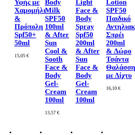
Υφής με
Body
Light
Lotion
Χαμομήλι
Milk
Face &
SPF50
&
SPF50
Body
Παιδικό
Πρόπολη
100ml
Spray
Αντηλιακ
Spf50+
& After
Spf50
Σπρέι
50ml
Sun
200ml
200ml
Cool &
& After
& Δώρο
15,05
€
Sooth
Sun
Τσάντα
Face &
Face &
Θαλάσση
Body
Body
με Δίχτυ
Gel-
Gel-
16,10
€
Cream
Cream
100ml
100ml
13,57
€