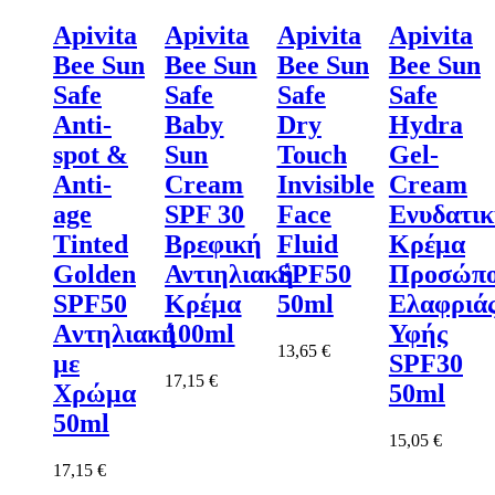
Apivita
Apivita
Apivita
Apivita
Bee Sun
Bee Sun
Bee Sun
Bee Sun
Safe
Safe
Safe
Safe
Anti-
Baby
Dry
Hydra
spot &
Sun
Touch
Gel-
Anti-
Cream
Invisible
Cream
age
SPF 30
Face
Ενυδατι
Tinted
Βρεφική
Fluid
Κρέμα
Golden
Αντιηλιακή
SPF50
Προσώπ
SPF50
Κρέμα
50ml
Ελαφριά
Aντηλιακή
100ml
Υφής
13,65
€
με
SPF30
17,15
€
Χρώμα
50ml
50ml
15,05
€
17,15
€