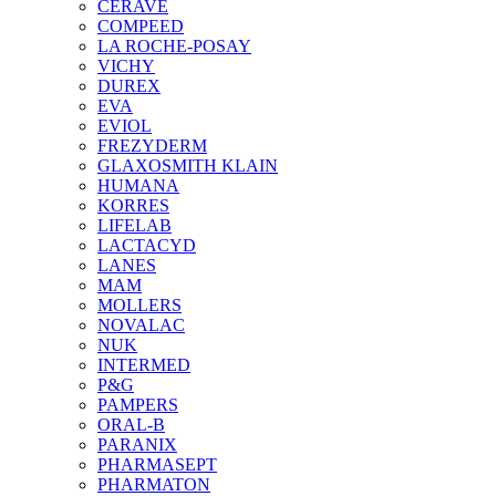
CERAVE
COMPEED
LA ROCHE-POSAY
VICHY
DUREX
EVA
EVIOL
FREZYDERM
GLAXOSMITH KLAIN
HUMANA
KORRES
LIFELAB
LACTACYD
LANES
MAM
MOLLERS
NOVALAC
NUK
INTERMED
P&G
PAMPERS
ORAL-B
PARANIX
PHARMASEPT
PHARMATON