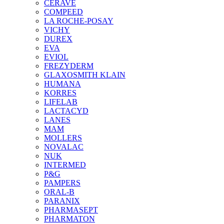
CERAVE
COMPEED
LA ROCHE-POSAY
VICHY
DUREX
EVA
EVIOL
FREZYDERM
GLAXOSMITH KLAIN
HUMANA
KORRES
LIFELAB
LACTACYD
LANES
MAM
MOLLERS
NOVALAC
NUK
INTERMED
P&G
PAMPERS
ORAL-B
PARANIX
PHARMASEPT
PHARMATON