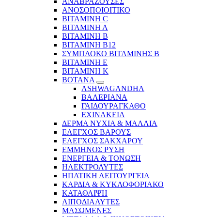
ΑΝΑΒΡΑΖΟΥΣΕΣ
ΑΝΟΣΟΠΟΙΟΙΤΙΚΟ
ΒΙΤΑΜΙΝΗ C
ΒΙΤΑΜΙΝΗ Α
ΒΙΤΑΜΙΝΗ Β
ΒΙΤΑΜΙΝΗ Β12
ΣΥΜΠΛΟΚΟ ΒΙΤΑΜΙΝΗΣ Β
ΒΙΤΑΜΙΝΗ Ε
ΒΙΤΑΜΙΝΗ Κ
ΒΟΤΑΝΑ
ASHWAGANDHA
ΒΑΛΕΡΙΑΝΑ
ΓΑΙΔΟΥΡΑΓΚΑΘΟ
ΕΧΙΝΑΚΕΙΑ
ΔΕΡΜΑ ΝΥΧΙΑ & ΜΑΛΛΙΑ
ΕΛΕΓΧΟΣ ΒΑΡΟΥΣ
ΕΛΕΓΧΟΣ ΣΑΚΧΑΡΟΥ
ΕΜΜΗΝΟΣ ΡΥΣΗ
ΕΝΕΡΓΕΙΑ & ΤΟΝΩΣΗ
ΗΛΕΚΤΡΟΛΥΤΕΣ
ΗΠΑΤΙΚΗ ΛΕΙΤΟΥΡΓΕΙΑ
ΚΑΡΔΙΑ & ΚΥΚΛΟΦΟΡΙΑΚΟ
ΚΑΤΑΘΛΙΨΗ
ΛΙΠΟΔΙΑΛΥΤΕΣ
ΜΑΣΩΜΕΝΕΣ