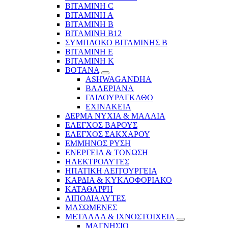
ΒΙΤΑΜΙΝΗ C
ΒΙΤΑΜΙΝΗ Α
ΒΙΤΑΜΙΝΗ Β
ΒΙΤΑΜΙΝΗ Β12
ΣΥΜΠΛΟΚΟ ΒΙΤΑΜΙΝΗΣ Β
ΒΙΤΑΜΙΝΗ Ε
ΒΙΤΑΜΙΝΗ Κ
ΒΟΤΑΝΑ
ASHWAGANDHA
ΒΑΛΕΡΙΑΝΑ
ΓΑΙΔΟΥΡΑΓΚΑΘΟ
ΕΧΙΝΑΚΕΙΑ
ΔΕΡΜΑ ΝΥΧΙΑ & ΜΑΛΛΙΑ
ΕΛΕΓΧΟΣ ΒΑΡΟΥΣ
ΕΛΕΓΧΟΣ ΣΑΚΧΑΡΟΥ
ΕΜΜΗΝΟΣ ΡΥΣΗ
ΕΝΕΡΓΕΙΑ & ΤΟΝΩΣΗ
ΗΛΕΚΤΡΟΛΥΤΕΣ
ΗΠΑΤΙΚΗ ΛΕΙΤΟΥΡΓΕΙΑ
ΚΑΡΔΙΑ & ΚΥΚΛΟΦΟΡΙΑΚΟ
ΚΑΤΑΘΛΙΨΗ
ΛΙΠΟΔΙΑΛΥΤΕΣ
ΜΑΣΩΜΕΝΕΣ
ΜΕΤΑΛΛΑ & ΙΧΝΟΣΤΟΙΧΕΙΑ
ΜΑΓΝΗΣΙΟ