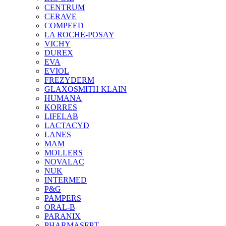
CENTRUM
CERAVE
COMPEED
LA ROCHE-POSAY
VICHY
DUREX
EVA
EVIOL
FREZYDERM
GLAXOSMITH KLAIN
HUMANA
KORRES
LIFELAB
LACTACYD
LANES
MAM
MOLLERS
NOVALAC
NUK
INTERMED
P&G
PAMPERS
ORAL-B
PARANIX
PHARMASEPT