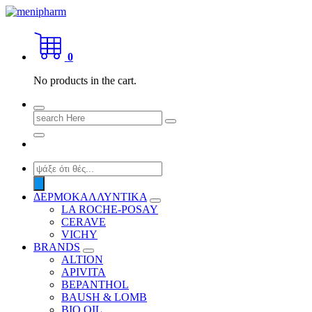
Skip
to
shop 2 easily
content
0
No products in the cart.
Search
for:
Products
search
ΔΕΡΜΟΚΑΛΛΥΝΤΙΚΑ
LA ROCHE-POSAY
CERAVE
VICHY
BRANDS
ALTION
APIVITA
BEPANTHOL
BAUSH & LOMB
BIO OIL