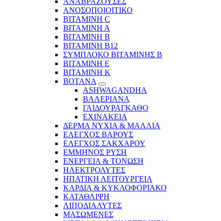
ΑΝΑΒΡΑΖΟΥΣΕΣ
ΑΝΟΣΟΠΟΙΟΙΤΙΚΟ
ΒΙΤΑΜΙΝΗ C
ΒΙΤΑΜΙΝΗ Α
ΒΙΤΑΜΙΝΗ Β
ΒΙΤΑΜΙΝΗ Β12
ΣΥΜΠΛΟΚΟ ΒΙΤΑΜΙΝΗΣ Β
ΒΙΤΑΜΙΝΗ Ε
ΒΙΤΑΜΙΝΗ Κ
ΒΟΤΑΝΑ
ASHWAGANDHA
ΒΑΛΕΡΙΑΝΑ
ΓΑΙΔΟΥΡΑΓΚΑΘΟ
ΕΧΙΝΑΚΕΙΑ
ΔΕΡΜΑ ΝΥΧΙΑ & ΜΑΛΛΙΑ
ΕΛΕΓΧΟΣ ΒΑΡΟΥΣ
ΕΛΕΓΧΟΣ ΣΑΚΧΑΡΟΥ
ΕΜΜΗΝΟΣ ΡΥΣΗ
ΕΝΕΡΓΕΙΑ & ΤΟΝΩΣΗ
ΗΛΕΚΤΡΟΛΥΤΕΣ
ΗΠΑΤΙΚΗ ΛΕΙΤΟΥΡΓΕΙΑ
ΚΑΡΔΙΑ & ΚΥΚΛΟΦΟΡΙΑΚΟ
ΚΑΤΑΘΛΙΨΗ
ΛΙΠΟΔΙΑΛΥΤΕΣ
ΜΑΣΩΜΕΝΕΣ