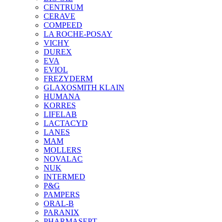
CENTRUM
CERAVE
COMPEED
LA ROCHE-POSAY
VICHY
DUREX
EVA
EVIOL
FREZYDERM
GLAXOSMITH KLAIN
HUMANA
KORRES
LIFELAB
LACTACYD
LANES
MAM
MOLLERS
NOVALAC
NUK
INTERMED
P&G
PAMPERS
ORAL-B
PARANIX
PHARMASEPT