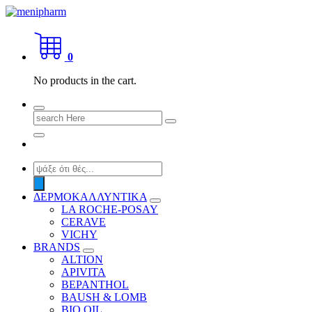
Skip
to
shop 2 easily
content
0
No products in the cart.
Search
for:
Products
search
ΔΕΡΜΟΚΑΛΛΥΝΤΙΚΑ
LA ROCHE-POSAY
CERAVE
VICHY
BRANDS
ALTION
APIVITA
BEPANTHOL
BAUSH & LOMB
BIO OIL