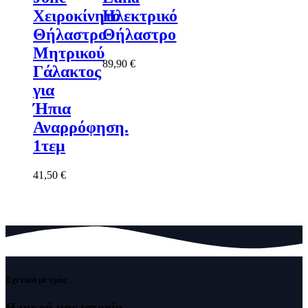
Χειροκίνητο
Ηλεκτρικό
Θήλαστρο
Θήλαστρο
Μητρικού
89,90
€
Γάλακτος
για
Ήπια
Αναρρόφηση.
1τεμ
41,50
€
Σχετικά με εμάς
Η μικρή μας
ιστορία