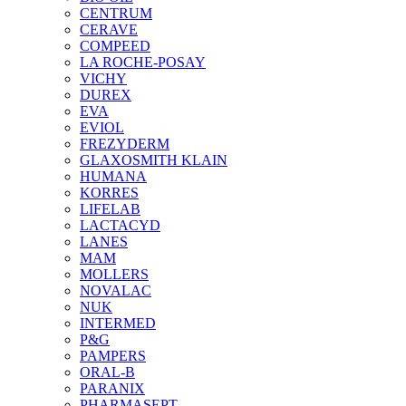
CENTRUM
CERAVE
COMPEED
LA ROCHE-POSAY
VICHY
DUREX
EVA
EVIOL
FREZYDERM
GLAXOSMITH KLAIN
HUMANA
KORRES
LIFELAB
LACTACYD
LANES
MAM
MOLLERS
NOVALAC
NUK
INTERMED
P&G
PAMPERS
ORAL-B
PARANIX
PHARMASEPT