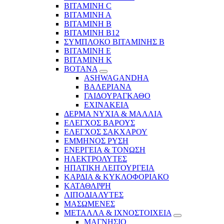
ΒΙΤΑΜΙΝΗ C
ΒΙΤΑΜΙΝΗ Α
ΒΙΤΑΜΙΝΗ Β
ΒΙΤΑΜΙΝΗ Β12
ΣΥΜΠΛΟΚΟ ΒΙΤΑΜΙΝΗΣ Β
ΒΙΤΑΜΙΝΗ Ε
ΒΙΤΑΜΙΝΗ Κ
ΒΟΤΑΝΑ
ASHWAGANDHA
ΒΑΛΕΡΙΑΝΑ
ΓΑΙΔΟΥΡΑΓΚΑΘΟ
ΕΧΙΝΑΚΕΙΑ
ΔΕΡΜΑ ΝΥΧΙΑ & ΜΑΛΛΙΑ
ΕΛΕΓΧΟΣ ΒΑΡΟΥΣ
ΕΛΕΓΧΟΣ ΣΑΚΧΑΡΟΥ
ΕΜΜΗΝΟΣ ΡΥΣΗ
ΕΝΕΡΓΕΙΑ & ΤΟΝΩΣΗ
ΗΛΕΚΤΡΟΛΥΤΕΣ
ΗΠΑΤΙΚΗ ΛΕΙΤΟΥΡΓΕΙΑ
ΚΑΡΔΙΑ & ΚΥΚΛΟΦΟΡΙΑΚΟ
ΚΑΤΑΘΛΙΨΗ
ΛΙΠΟΔΙΑΛΥΤΕΣ
ΜΑΣΩΜΕΝΕΣ
ΜΕΤΑΛΛΑ & ΙΧΝΟΣΤΟΙΧΕΙΑ
ΜΑΓΝΗΣΙΟ