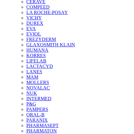
CERAVE
COMPEED
LA ROCHE-POSAY
VICHY
DUREX
EVA
EVIOL
FREZYDERM
GLAXOSMITH KLAIN
HUMANA
KORRES
LIFELAB
LACTACYD
LANES
MAM
MOLLERS
NOVALAC
NUK
INTERMED
P&G
PAMPERS
ORAL-B
PARANIX
PHARMASEPT
PHARMATON