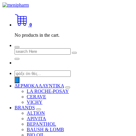
Skip
to
shop 2 easily
content
0
No products in the cart.
Search
for:
Products
search
ΔΕΡΜΟΚΑΛΛΥΝΤΙΚΑ
LA ROCHE-POSAY
CERAVE
VICHY
BRANDS
ALTION
APIVITA
BEPANTHOL
BAUSH & LOMB
BIO OIL