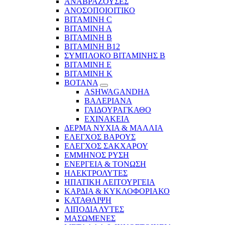
ΑΝΑΒΡΑΖΟΥΣΕΣ
ΑΝΟΣΟΠΟΙΟΙΤΙΚΟ
ΒΙΤΑΜΙΝΗ C
ΒΙΤΑΜΙΝΗ Α
ΒΙΤΑΜΙΝΗ Β
ΒΙΤΑΜΙΝΗ Β12
ΣΥΜΠΛΟΚΟ ΒΙΤΑΜΙΝΗΣ Β
ΒΙΤΑΜΙΝΗ Ε
ΒΙΤΑΜΙΝΗ Κ
ΒΟΤΑΝΑ
ASHWAGANDHA
ΒΑΛΕΡΙΑΝΑ
ΓΑΙΔΟΥΡΑΓΚΑΘΟ
ΕΧΙΝΑΚΕΙΑ
ΔΕΡΜΑ ΝΥΧΙΑ & ΜΑΛΛΙΑ
ΕΛΕΓΧΟΣ ΒΑΡΟΥΣ
ΕΛΕΓΧΟΣ ΣΑΚΧΑΡΟΥ
ΕΜΜΗΝΟΣ ΡΥΣΗ
ΕΝΕΡΓΕΙΑ & ΤΟΝΩΣΗ
ΗΛΕΚΤΡΟΛΥΤΕΣ
ΗΠΑΤΙΚΗ ΛΕΙΤΟΥΡΓΕΙΑ
ΚΑΡΔΙΑ & ΚΥΚΛΟΦΟΡΙΑΚΟ
ΚΑΤΑΘΛΙΨΗ
ΛΙΠΟΔΙΑΛΥΤΕΣ
ΜΑΣΩΜΕΝΕΣ