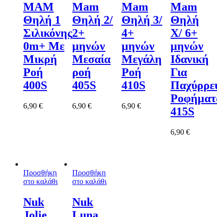
MAM
Mam
Mam
Mam
Θηλή 1
Θηλή 2/
Θηλή 3/
Θηλή
Σιλικόνης
2+
4+
X/ 6+
0m+ Με
μηνών
μηνών
μηνών
Μικρή
Μεσαία
Μεγάλη
Ιδανική
Ροή
ροή
Ροή
Για
400S
405S
410S
Παχύρρε
Ροφήματ
6,90
€
6,90
€
6,90
€
415S
6,90
€
Προσθήκη
Προσθήκη
στο καλάθι
στο καλάθι
Nuk
Nuk
Jolie
Luna