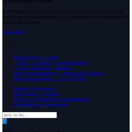
Η Menipharm αποτελεί εναν χώρο ομορφίας που βρίσκεται στην
καρδία της Δράμας Αντιγόνου 15, και αναδικνύει το Φαρμακείο του
κ.Μενεσίδη Ιωάννη
Get a Quote
Ποιοί είμαστε ~ About
Τρόποι Πληρωμής ~ Payment Methods
Τρόποι Αποστολής ~ Shipping
Όροι και προυποθέσεις ~ Terms and Conditions
Πολιτική Απορρήτου ~ Privacy Policy
Returns ~ Επιστροφές
Που είμαστε ~ Location
Pick up ~ Παραλαβή απο το κατάστημα
Contact Page ~ Επικοινωνία
Products
search