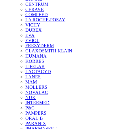
CENTRUM
CERAVE
COMPEED
LA ROCHE-POSAY
VICHY
DUREX
EVA
EVIOL
FREZYDERM
GLAXOSMITH KLAIN
HUMANA
KORRES
LIFELAB
LACTACYD
LANES
MAM
MOLLERS
NOVALAC
NUK
INTERMED
P&G
PAMPERS
ORAL-B
PARANIX
PHARMASEPT