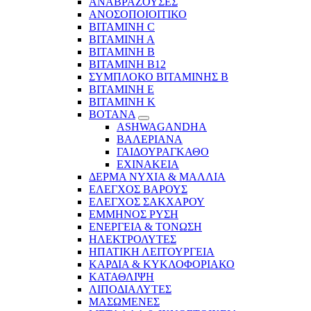
ΑΝΑΒΡΑΖΟΥΣΕΣ
ΑΝΟΣΟΠΟΙΟΙΤΙΚΟ
ΒΙΤΑΜΙΝΗ C
ΒΙΤΑΜΙΝΗ Α
ΒΙΤΑΜΙΝΗ Β
ΒΙΤΑΜΙΝΗ Β12
ΣΥΜΠΛΟΚΟ ΒΙΤΑΜΙΝΗΣ Β
ΒΙΤΑΜΙΝΗ Ε
ΒΙΤΑΜΙΝΗ Κ
ΒΟΤΑΝΑ
ASHWAGANDHA
ΒΑΛΕΡΙΑΝΑ
ΓΑΙΔΟΥΡΑΓΚΑΘΟ
ΕΧΙΝΑΚΕΙΑ
ΔΕΡΜΑ ΝΥΧΙΑ & ΜΑΛΛΙΑ
ΕΛΕΓΧΟΣ ΒΑΡΟΥΣ
ΕΛΕΓΧΟΣ ΣΑΚΧΑΡΟΥ
ΕΜΜΗΝΟΣ ΡΥΣΗ
ΕΝΕΡΓΕΙΑ & ΤΟΝΩΣΗ
ΗΛΕΚΤΡΟΛΥΤΕΣ
ΗΠΑΤΙΚΗ ΛΕΙΤΟΥΡΓΕΙΑ
ΚΑΡΔΙΑ & ΚΥΚΛΟΦΟΡΙΑΚΟ
ΚΑΤΑΘΛΙΨΗ
ΛΙΠΟΔΙΑΛΥΤΕΣ
ΜΑΣΩΜΕΝΕΣ