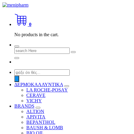
Skip
to
shop 2 easily
content
0
No products in the cart.
Search
for:
Products
search
ΔΕΡΜΟΚΑΛΛΥΝΤΙΚΑ
LA ROCHE-POSAY
CERAVE
VICHY
BRANDS
ALTION
APIVITA
BEPANTHOL
BAUSH & LOMB
BIO OIL