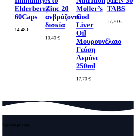
Immunity
A to
Nutrition
MEN 30
Elderberry
Zinc 20
Moller’s
TABS
60Caps
ανβράζοντα
Cod
17,70
€
δισκία
Liver
14,48
€
Oil
10,40
€
Μουρουνέλαιο
Γεύση
Λεμόνι
250ml
17,70
€
Σχετικά με εμάς