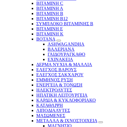
ΒΙΤΑΜΙΝΗ C
ΒΙΤΑΜΙΝΗ Α
ΒΙΤΑΜΙΝΗ Β
ΒΙΤΑΜΙΝΗ Β12
ΣΥΜΠΛΟΚΟ ΒΙΤΑΜΙΝΗΣ Β
ΒΙΤΑΜΙΝΗ Ε
ΒΙΤΑΜΙΝΗ Κ
ΒΟΤΑΝΑ
ASHWAGANDHA
ΒΑΛΕΡΙΑΝΑ
ΓΑΙΔΟΥΡΑΓΚΑΘΟ
ΕΧΙΝΑΚΕΙΑ
ΔΕΡΜΑ ΝΥΧΙΑ & ΜΑΛΛΙΑ
ΕΛΕΓΧΟΣ ΒΑΡΟΥΣ
ΕΛΕΓΧΟΣ ΣΑΚΧΑΡΟΥ
ΕΜΜΗΝΟΣ ΡΥΣΗ
ΕΝΕΡΓΕΙΑ & ΤΟΝΩΣΗ
ΗΛΕΚΤΡΟΛΥΤΕΣ
ΗΠΑΤΙΚΗ ΛΕΙΤΟΥΡΓΕΙΑ
ΚΑΡΔΙΑ & ΚΥΚΛΟΦΟΡΙΑΚΟ
ΚΑΤΑΘΛΙΨΗ
ΛΙΠΟΔΙΑΛΥΤΕΣ
ΜΑΣΩΜΕΝΕΣ
ΜΕΤΑΛΛΑ & ΙΧΝΟΣΤΟΙΧΕΙΑ
ΜΑΓΝΗΣΙΟ