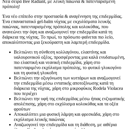
Nέα σειρά Bee Radiant, με λευκή παιώνια & πατενταρισμένη
πρόπολη!
Ένα νέο επίπεδο στην προστασία & αναγέννηση της επιδερμίδας.
Ένα επαναστατικό gel-balm νύχτας με εκχυλίσματα λευκής
παιώνιας, πατενταρισμένης πρόπολης και κολοκύθας, που
ανανεώνει την όψη και αναζωογονεί την επιδερμίδα κατά τη
διάρκεια της νύχτας. Το πρωί, το πρόσωπο φαίνεται πιο λείο,
αποκαλύπτοντας μια ξεκούραστη και λαμπερή επιδερμίδα.
Βελτιώνει τη σύνθεση κολλαγόνου, ελαστίνης και
υαλουρονικού οξέος, προσφέροντας μια καλά ενυδατωμένη,
πιο ελαστική και νεανική επιδερμίδα, χάρη στο
πατενταριμένο εκχύλισμα πρόπολης, το φυτικό γλυκογόνο
και τη φυσική γλυκοΐνη
Βελτιώνει την οξυγόνωση των κυττάρων και αναζωογονεί
την επιδερμίδα μέσω εντατικής αποτοξίνωσης κατά τη
διάρκεια της νύχτας, χάρη στο μικροφύκος Rodela Violacea
που περιέχει
Βελτιώνει την υφή της επιδερμίδας μέσω ήπιας ενζυματικής
απολέπισης, χάρη στο εκχύλισμα κολοκύθας και τα οξέα
φρούτων
Αποκαλύπτει μια φυσική λάμψη και φρεσκάδα, χάρη στο
εκχύλισμα λευκής παιώνιας
Αναζωογονεί την επιδερμίδα και τη διάθεση, με αιθέρια