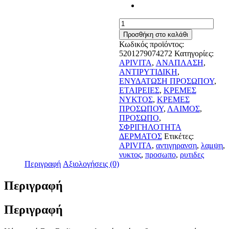
Apivita
Bee
Προσθήκη στο καλάθι
Radiant
Κωδικός προϊόντος:
Peony
5201279074272
Κατηγορίες:
&
APIVITA
,
ΑΝΑΠΛΑΣΗ
,
Patented
ΑΝΤΙΡΥΤΙΔΙΚΗ
,
Propolis
ΕΝΥΔΑΤΩΣΗ ΠΡΟΣΩΠΟΥ
,
Night
ΕΤΑΙΡΕΙΕΣ
,
ΚΡΕΜΕΣ
Gel-
ΝΥΚΤΟΣ
,
ΚΡΕΜΕΣ
Balm
ΠΡΟΣΩΠΟΥ
,
ΛΑΙΜΟΣ
,
Gel-
ΠΡΟΣΩΠΟ
,
Balm
ΣΦΡΙΓΗΛΟΤΗΤΑ
50ml
ΔΕΡΜΑΤΟΣ
Ετικέτες:
ποσότητα
APIVITA
,
αντιγηρανση
,
λαμψη
,
νυκτος
,
προσωπο
,
ρυτιδες
Περιγραφή
Αξιολογήσεις (0)
Περιγραφή
Περιγραφή