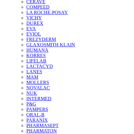
CERAVE
COMPEED
LA ROCHE-POSAY
VICHY
DUREX
EVA
EVIOL
FREZYDERM
GLAXOSMITH KLAIN
HUMANA
KORRES
LIFELAB
LACTACYD
LANES
MAM
MOLLERS
NOVALAC
NUK
INTERMED
P&G
PAMPERS
ORAL-B
PARANIX
PHARMASEPT
PHARMATON