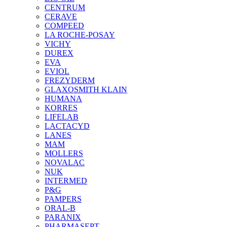
CENTRUM
CERAVE
COMPEED
LA ROCHE-POSAY
VICHY
DUREX
EVA
EVIOL
FREZYDERM
GLAXOSMITH KLAIN
HUMANA
KORRES
LIFELAB
LACTACYD
LANES
MAM
MOLLERS
NOVALAC
NUK
INTERMED
P&G
PAMPERS
ORAL-B
PARANIX
PHARMASEPT