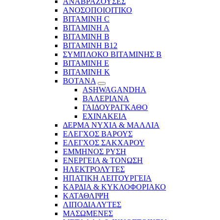
ΑΝΑΒΡΑΖΟΥΣΕΣ
ΑΝΟΣΟΠΟΙΟΙΤΙΚΟ
ΒΙΤΑΜΙΝΗ C
ΒΙΤΑΜΙΝΗ Α
ΒΙΤΑΜΙΝΗ Β
ΒΙΤΑΜΙΝΗ Β12
ΣΥΜΠΛΟΚΟ ΒΙΤΑΜΙΝΗΣ Β
ΒΙΤΑΜΙΝΗ Ε
ΒΙΤΑΜΙΝΗ Κ
ΒΟΤΑΝΑ
ASHWAGANDHA
ΒΑΛΕΡΙΑΝΑ
ΓΑΙΔΟΥΡΑΓΚΑΘΟ
ΕΧΙΝΑΚΕΙΑ
ΔΕΡΜΑ ΝΥΧΙΑ & ΜΑΛΛΙΑ
ΕΛΕΓΧΟΣ ΒΑΡΟΥΣ
ΕΛΕΓΧΟΣ ΣΑΚΧΑΡΟΥ
ΕΜΜΗΝΟΣ ΡΥΣΗ
ΕΝΕΡΓΕΙΑ & ΤΟΝΩΣΗ
ΗΛΕΚΤΡΟΛΥΤΕΣ
ΗΠΑΤΙΚΗ ΛΕΙΤΟΥΡΓΕΙΑ
ΚΑΡΔΙΑ & ΚΥΚΛΟΦΟΡΙΑΚΟ
ΚΑΤΑΘΛΙΨΗ
ΛΙΠΟΔΙΑΛΥΤΕΣ
ΜΑΣΩΜΕΝΕΣ