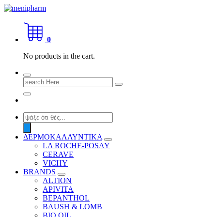
Skip
to
shop 2 easily
content
0
No products in the cart.
Search
for:
Products
search
ΔΕΡΜΟΚΑΛΛΥΝΤΙΚΑ
LA ROCHE-POSAY
CERAVE
VICHY
BRANDS
ALTION
APIVITA
BEPANTHOL
BAUSH & LOMB
BIO OIL