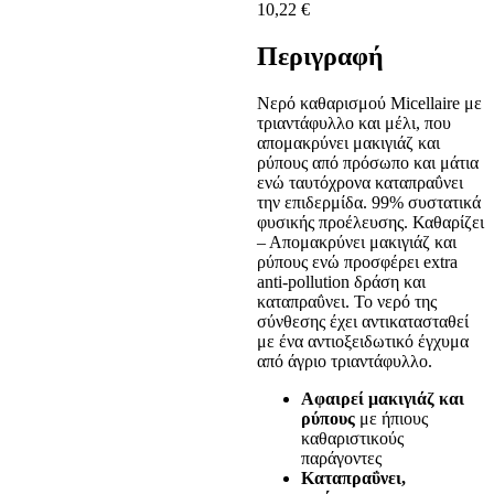
10,22
€
Περιγραφή
Νερό καθαρισμού Micellaire με
τριαντάφυλλο και μέλι, που
απομακρύνει μακιγιάζ και
ρύπους από πρόσωπο και μάτια
ενώ ταυτόχρονα καταπραΰνει
την επιδερμίδα. 99% συστατικά
φυσικής προέλευσης. Καθαρίζει
– Απομακρύνει μακιγιάζ και
ρύπους ενώ προσφέρει extra
anti-pollution δράση και
καταπραΰνει. Το νερό της
σύνθεσης έχει αντικατασταθεί
με ένα αντιοξειδωτικό έγχυμα
από άγριο τριαντάφυλλο.
Αφαιρεί μακιγιάζ και
ρύπους
με ήπιους
καθαριστικούς
παράγοντες
Καταπραΰνει,