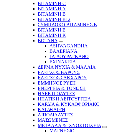
ΒΙΤΑΜΙΝΗ C
ΒΙΤΑΜΙΝΗ Α
ΒΙΤΑΜΙΝΗ Β
ΒΙΤΑΜΙΝΗ Β12
ΣΥΜΠΛΟΚΟ ΒΙΤΑΜΙΝΗΣ Β
ΒΙΤΑΜΙΝΗ Ε
ΒΙΤΑΜΙΝΗ Κ
ΒΟΤΑΝΑ
ASHWAGANDHA
ΒΑΛΕΡΙΑΝΑ
ΓΑΙΔΟΥΡΑΓΚΑΘΟ
ΕΧΙΝΑΚΕΙΑ
ΔΕΡΜΑ ΝΥΧΙΑ & ΜΑΛΛΙΑ
ΕΛΕΓΧΟΣ ΒΑΡΟΥΣ
ΕΛΕΓΧΟΣ ΣΑΚΧΑΡΟΥ
ΕΜΜΗΝΟΣ ΡΥΣΗ
ΕΝΕΡΓΕΙΑ & ΤΟΝΩΣΗ
ΗΛΕΚΤΡΟΛΥΤΕΣ
ΗΠΑΤΙΚΗ ΛΕΙΤΟΥΡΓΕΙΑ
ΚΑΡΔΙΑ & ΚΥΚΛΟΦΟΡΙΑΚΟ
ΚΑΤΑΘΛΙΨΗ
ΛΙΠΟΔΙΑΛΥΤΕΣ
ΜΑΣΩΜΕΝΕΣ
ΜΕΤΑΛΛΑ & ΙΧΝΟΣΤΟΙΧΕΙΑ
ΜΑΓΝΗΣΙΟ