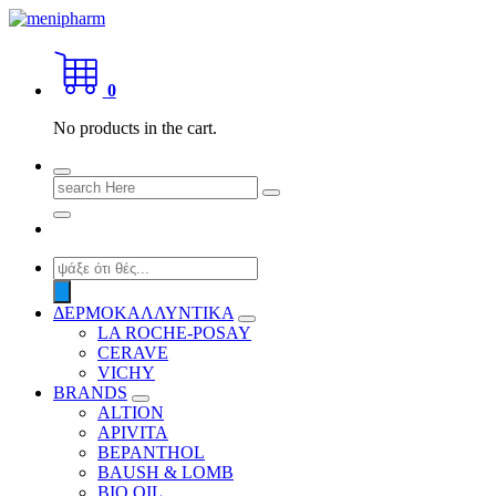
Skip
to
shop 2 easily
content
0
No products in the cart.
Search
for:
Products
search
ΔΕΡΜΟΚΑΛΛΥΝΤΙΚΑ
LA ROCHE-POSAY
CERAVE
VICHY
BRANDS
ALTION
APIVITA
BEPANTHOL
BAUSH & LOMB
BIO OIL