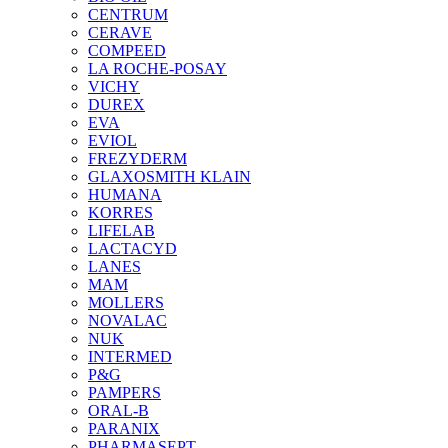
CENTRUM
CERAVE
COMPEED
LA ROCHE-POSAY
VICHY
DUREX
EVA
EVIOL
FREZYDERM
GLAXOSMITH KLAIN
HUMANA
KORRES
LIFELAB
LACTACYD
LANES
MAM
MOLLERS
NOVALAC
NUK
INTERMED
P&G
PAMPERS
ORAL-B
PARANIX
PHARMASEPT