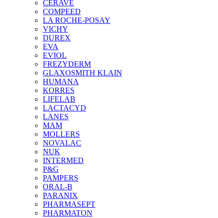
CERAVE
COMPEED
LA ROCHE-POSAY
VICHY
DUREX
EVA
EVIOL
FREZYDERM
GLAXOSMITH KLAIN
HUMANA
KORRES
LIFELAB
LACTACYD
LANES
MAM
MOLLERS
NOVALAC
NUK
INTERMED
P&G
PAMPERS
ORAL-B
PARANIX
PHARMASEPT
PHARMATON