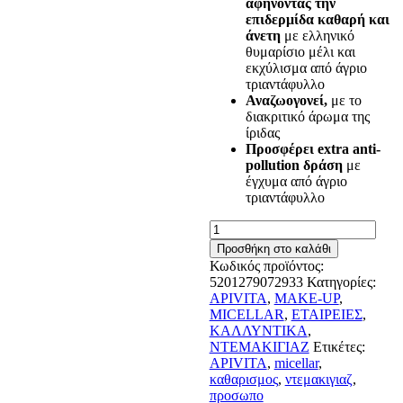
αφήνοντας την
επιδερμίδα καθαρή και
άνετη
με ελληνικό
θυμαρίσιο μέλι και
εκχύλισμα από άγριο
τριαντάφυλλο
Αναζωογονεί,
με το
διακριτικό άρωμα της
ίριδας
Προσφέρει extra anti-
pollution δράση
με
έγχυμα από άγριο
τριαντάφυλλο
Apivita
Micellar
Προσθήκη στο καλάθι
Water
Κωδικός προϊόντος:
Cleansing
5201279072933
Κατηγορίες:
Micellar
APIVITA
,
MAKE-UP
,
Water
MICELLAR
,
ΕΤΑΙΡΕΙΕΣ
,
for
ΚΑΛΛΥΝΤΙΚΑ
,
Face
ΝΤΕΜΑΚΙΓΙΑΖ
Ετικέτες:
&
APIVITA
,
micellar
,
Eyes
καθαρισμος
,
ντεμακιγιαζ
,
300ml
προσωπο