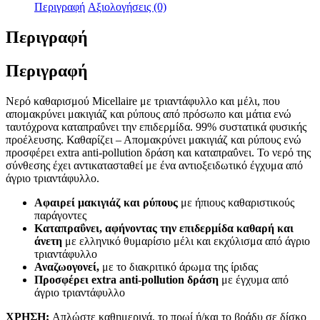
ποσότητα
Περιγραφή
Αξιολογήσεις (0)
Περιγραφή
Περιγραφή
Νερό καθαρισμού Micellaire με τριαντάφυλλο και μέλι, που
απομακρύνει μακιγιάζ και ρύπους από πρόσωπο και μάτια ενώ
ταυτόχρονα καταπραΰνει την επιδερμίδα. 99% συστατικά φυσικής
προέλευσης. Καθαρίζει – Απομακρύνει μακιγιάζ και ρύπους ενώ
προσφέρει extra anti-pollution δράση και καταπραΰνει. Το νερό της
σύνθεσης έχει αντικατασταθεί με ένα αντιοξειδωτικό έγχυμα από
άγριο τριαντάφυλλο.
Αφαιρεί μακιγιάζ και ρύπους
με ήπιους καθαριστικούς
παράγοντες
Καταπραΰνει, αφήνοντας την επιδερμίδα καθαρή και
άνετη
με ελληνικό θυμαρίσιο μέλι και εκχύλισμα από άγριο
τριαντάφυλλο
Αναζωογονεί,
με το διακριτικό άρωμα της ίριδας
Προσφέρει extra anti-pollution δράση
με έγχυμα από
άγριο τριαντάφυλλο
XΡΗΣΗ:
Απλώστε καθημερινά, το πρωί ή/και το βράδυ σε δίσκο