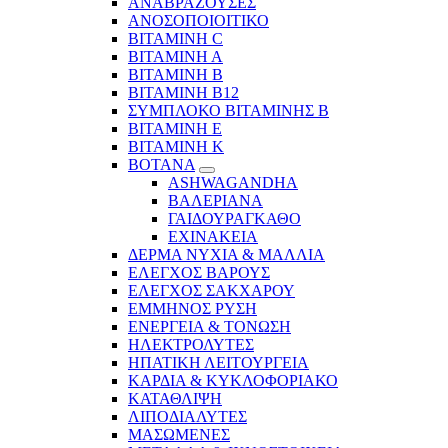
ΑΝΑΒΡΑΖΟΥΣΕΣ
ΑΝΟΣΟΠΟΙΟΙΤΙΚΟ
ΒΙΤΑΜΙΝΗ C
ΒΙΤΑΜΙΝΗ Α
ΒΙΤΑΜΙΝΗ Β
ΒΙΤΑΜΙΝΗ Β12
ΣΥΜΠΛΟΚΟ ΒΙΤΑΜΙΝΗΣ Β
ΒΙΤΑΜΙΝΗ Ε
ΒΙΤΑΜΙΝΗ Κ
ΒΟΤΑΝΑ
ASHWAGANDHA
ΒΑΛΕΡΙΑΝΑ
ΓΑΙΔΟΥΡΑΓΚΑΘΟ
ΕΧΙΝΑΚΕΙΑ
ΔΕΡΜΑ ΝΥΧΙΑ & ΜΑΛΛΙΑ
ΕΛΕΓΧΟΣ ΒΑΡΟΥΣ
ΕΛΕΓΧΟΣ ΣΑΚΧΑΡΟΥ
ΕΜΜΗΝΟΣ ΡΥΣΗ
ΕΝΕΡΓΕΙΑ & ΤΟΝΩΣΗ
ΗΛΕΚΤΡΟΛΥΤΕΣ
ΗΠΑΤΙΚΗ ΛΕΙΤΟΥΡΓΕΙΑ
ΚΑΡΔΙΑ & ΚΥΚΛΟΦΟΡΙΑΚΟ
ΚΑΤΑΘΛΙΨΗ
ΛΙΠΟΔΙΑΛΥΤΕΣ
ΜΑΣΩΜΕΝΕΣ