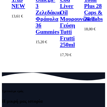
NEW
3
Liver
Plus 28
Ζελεδάκια
Oil
Caps &
13,61
€
Φράουλα
Μουρουνέλαιο
28 Tabs
36
Γεύση
18,00
€
Gummies
Tutti
Frutti
15,20
€
250ml
17,70
€
Σχετικά με εμάς
Η μικρή μας
ιστορία