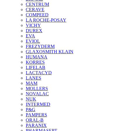
CENTRUM
CERAVE
COMPEED
LA ROCHE-POSAY
VICHY
DUREX
EVA
EVIOL
FREZYDERM
GLAXOSMITH KLAIN
HUMANA
KORRES
LIFELAB
LACTACYD
LANES
MAM
MOLLERS
NOVALAC
NUK
INTERMED
P&G
PAMPERS
ORAL-B
PARANIX
PHARMASEPT