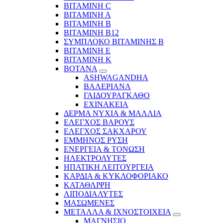
ΒΙΤΑΜΙΝΗ C
ΒΙΤΑΜΙΝΗ Α
ΒΙΤΑΜΙΝΗ Β
ΒΙΤΑΜΙΝΗ Β12
ΣΥΜΠΛΟΚΟ ΒΙΤΑΜΙΝΗΣ Β
ΒΙΤΑΜΙΝΗ Ε
ΒΙΤΑΜΙΝΗ Κ
ΒΟΤΑΝΑ
ASHWAGANDHA
ΒΑΛΕΡΙΑΝΑ
ΓΑΙΔΟΥΡΑΓΚΑΘΟ
ΕΧΙΝΑΚΕΙΑ
ΔΕΡΜΑ ΝΥΧΙΑ & ΜΑΛΛΙΑ
ΕΛΕΓΧΟΣ ΒΑΡΟΥΣ
ΕΛΕΓΧΟΣ ΣΑΚΧΑΡΟΥ
ΕΜΜΗΝΟΣ ΡΥΣΗ
ΕΝΕΡΓΕΙΑ & ΤΟΝΩΣΗ
ΗΛΕΚΤΡΟΛΥΤΕΣ
ΗΠΑΤΙΚΗ ΛΕΙΤΟΥΡΓΕΙΑ
ΚΑΡΔΙΑ & ΚΥΚΛΟΦΟΡΙΑΚΟ
ΚΑΤΑΘΛΙΨΗ
ΛΙΠΟΔΙΑΛΥΤΕΣ
ΜΑΣΩΜΕΝΕΣ
ΜΕΤΑΛΛΑ & ΙΧΝΟΣΤΟΙΧΕΙΑ
ΜΑΓΝΗΣΙΟ