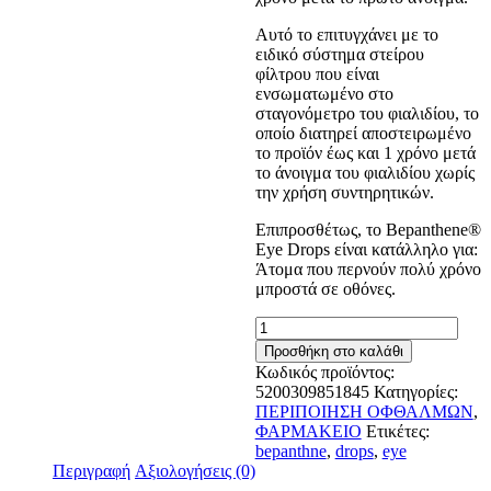
Αυτό το επιτυγχάνει με το
ειδικό σύστημα στείρου
φίλτρου που είναι
ενσωματωμένο στο
σταγονόμετρο του φιαλιδίου, το
οποίο διατηρεί αποστειρωμένο
το προϊόν έως και 1 χρόνο μετά
το άνοιγμα του φιαλιδίου χωρίς
την χρήση συντηρητικών.
Επιπροσθέτως, το Bepanthene®
Eye Drops είναι κατάλληλο για:
Άτομα που περνούν πολύ χρόνο
μπροστά σε οθόνες.
BEPANTHENE
EYE
Προσθήκη στο καλάθι
DROPS
Κωδικός προϊόντος:
ποσότητα
5200309851845
Κατηγορίες:
ΠΕΡΙΠΟΙΗΣΗ ΟΦΘΑΛΜΩΝ
,
ΦΑΡΜΑΚΕΙΟ
Ετικέτες:
bepanthne
,
drops
,
eye
Περιγραφή
Αξιολογήσεις (0)