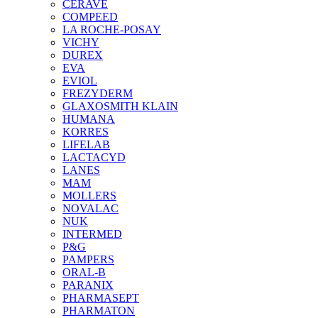
CERAVE
COMPEED
LA ROCHE-POSAY
VICHY
DUREX
EVA
EVIOL
FREZYDERM
GLAXOSMITH KLAIN
HUMANA
KORRES
LIFELAB
LACTACYD
LANES
MAM
MOLLERS
NOVALAC
NUK
INTERMED
P&G
PAMPERS
ORAL-B
PARANIX
PHARMASEPT
PHARMATON