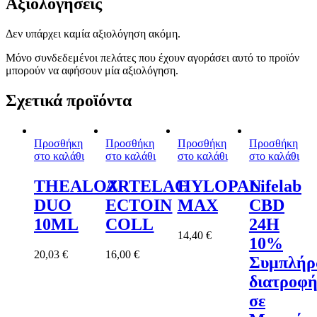
Αξιολογήσεις
Δεν υπάρχει καμία αξιολόγηση ακόμη.
Μόνο συνδεδεμένοι πελάτες που έχουν αγοράσει αυτό το προϊόν
μπορούν να αφήσουν μία αξιολόγηση.
Σχετικά προϊόντα
Προσθήκη
Προσθήκη
Προσθήκη
Προσθήκη
στο καλάθι
στο καλάθι
στο καλάθι
στο καλάθι
THEALOZ
ARTELAC
HYLOPAN
Lifelab
DUO
ECTOIN
MAX
CBD
10ML
COLL
24H
14,40
€
10%
20,03
€
16,00
€
Συμπλή
διατροφή
σε