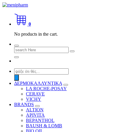
Skip
to
shop 2 easily
content
0
No products in the cart.
Search
for:
Products
search
ΔΕΡΜΟΚΑΛΛΥΝΤΙΚΑ
LA ROCHE-POSAY
CERAVE
VICHY
BRANDS
ALTION
APIVITA
BEPANTHOL
BAUSH & LOMB
BIO OIL