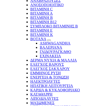
ΑΝΑΒΡΑΖΟΥΣΕΣ
ΑΝΟΣΟΠΟΙΟΙΤΙΚΟ
ΒΙΤΑΜΙΝΗ C
ΒΙΤΑΜΙΝΗ Α
ΒΙΤΑΜΙΝΗ Β
ΒΙΤΑΜΙΝΗ Β12
ΣΥΜΠΛΟΚΟ ΒΙΤΑΜΙΝΗΣ Β
ΒΙΤΑΜΙΝΗ Ε
ΒΙΤΑΜΙΝΗ Κ
ΒΟΤΑΝΑ
ASHWAGANDHA
ΒΑΛΕΡΙΑΝΑ
ΓΑΙΔΟΥΡΑΓΚΑΘΟ
ΕΧΙΝΑΚΕΙΑ
ΔΕΡΜΑ ΝΥΧΙΑ & ΜΑΛΛΙΑ
ΕΛΕΓΧΟΣ ΒΑΡΟΥΣ
ΕΛΕΓΧΟΣ ΣΑΚΧΑΡΟΥ
ΕΜΜΗΝΟΣ ΡΥΣΗ
ΕΝΕΡΓΕΙΑ & ΤΟΝΩΣΗ
ΗΛΕΚΤΡΟΛΥΤΕΣ
ΗΠΑΤΙΚΗ ΛΕΙΤΟΥΡΓΕΙΑ
ΚΑΡΔΙΑ & ΚΥΚΛΟΦΟΡΙΑΚΟ
ΚΑΤΑΘΛΙΨΗ
ΛΙΠΟΔΙΑΛΥΤΕΣ
ΜΑΣΩΜΕΝΕΣ