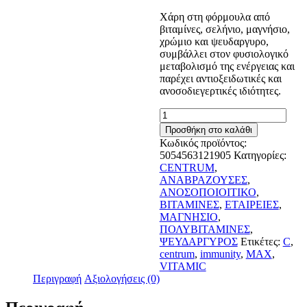
Χάρη στη φόρμουλα από
βιταμίνες, σελήνιο, μαγνήσιο,
χρώμιο και ψευδαργυρο,
συμβάλλει στον φυσιολογικό
μεταβολισμό της ενέργειας και
παρέχει αντιοξειδωτικές και
ανοσοδιεγερτικές ιδιότητες.
Centrum
Immunity
Προσθήκη στο καλάθι
Vitamin
Κωδικός προϊόντος:
C
5054563121905
Κατηγορίες:
Max
CENTRUM
,
1000mg
ΑΝΑΒΡΑΖΟΥΣΕΣ
,
14
ΑΝΟΣΟΠΟΙΟΙΤΙΚΟ
,
φακελίσκοι
ΒΙΤΑΜΙΝΕΣ
,
ΕΤΑΙΡΕΙΕΣ
,
ποσότητα
ΜΑΓΝΗΣΙΟ
,
ΠΟΛΥΒΙΤΑΜΙΝΕΣ
,
ΨΕΥΔΑΡΓΥΡΟΣ
Ετικέτες:
C
,
centrum
,
immunity
,
MAX
,
VITAMIC
Περιγραφή
Αξιολογήσεις (0)