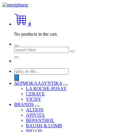
Skip
to
shop 2 easily
content
0
No products in the cart.
Search
for:
Products
search
ΔΕΡΜΟΚΑΛΛΥΝΤΙΚΑ
LA ROCHE-POSAY
CERAVE
VICHY
BRANDS
ALTION
APIVITA
BEPANTHOL
BAUSH & LOMB
BIO OIL