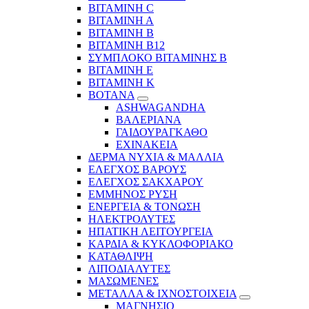
ΒΙΤΑΜΙΝΗ C
ΒΙΤΑΜΙΝΗ Α
ΒΙΤΑΜΙΝΗ Β
ΒΙΤΑΜΙΝΗ Β12
ΣΥΜΠΛΟΚΟ ΒΙΤΑΜΙΝΗΣ Β
ΒΙΤΑΜΙΝΗ Ε
ΒΙΤΑΜΙΝΗ Κ
ΒΟΤΑΝΑ
ASHWAGANDHA
ΒΑΛΕΡΙΑΝΑ
ΓΑΙΔΟΥΡΑΓΚΑΘΟ
ΕΧΙΝΑΚΕΙΑ
ΔΕΡΜΑ ΝΥΧΙΑ & ΜΑΛΛΙΑ
ΕΛΕΓΧΟΣ ΒΑΡΟΥΣ
ΕΛΕΓΧΟΣ ΣΑΚΧΑΡΟΥ
ΕΜΜΗΝΟΣ ΡΥΣΗ
ΕΝΕΡΓΕΙΑ & ΤΟΝΩΣΗ
ΗΛΕΚΤΡΟΛΥΤΕΣ
ΗΠΑΤΙΚΗ ΛΕΙΤΟΥΡΓΕΙΑ
ΚΑΡΔΙΑ & ΚΥΚΛΟΦΟΡΙΑΚΟ
ΚΑΤΑΘΛΙΨΗ
ΛΙΠΟΔΙΑΛΥΤΕΣ
ΜΑΣΩΜΕΝΕΣ
ΜΕΤΑΛΛΑ & ΙΧΝΟΣΤΟΙΧΕΙΑ
ΜΑΓΝΗΣΙΟ