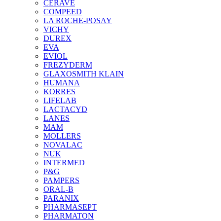
CERAVE
COMPEED
LA ROCHE-POSAY
VICHY
DUREX
EVA
EVIOL
FREZYDERM
GLAXOSMITH KLAIN
HUMANA
KORRES
LIFELAB
LACTACYD
LANES
MAM
MOLLERS
NOVALAC
NUK
INTERMED
P&G
PAMPERS
ORAL-B
PARANIX
PHARMASEPT
PHARMATON