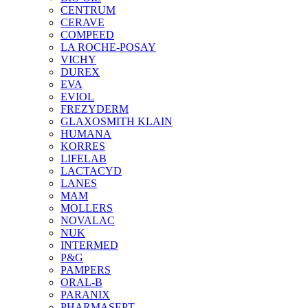
CENTRUM
CERAVE
COMPEED
LA ROCHE-POSAY
VICHY
DUREX
EVA
EVIOL
FREZYDERM
GLAXOSMITH KLAIN
HUMANA
KORRES
LIFELAB
LACTACYD
LANES
MAM
MOLLERS
NOVALAC
NUK
INTERMED
P&G
PAMPERS
ORAL-B
PARANIX
PHARMASEPT