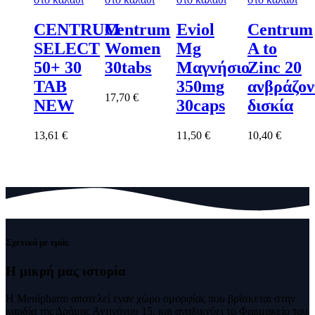
CENTRUM
Centrum
Eviol
Centrum
SELECT
Women
Mg
A to
50+ 30
30tabs
Μαγνήσιο
Zinc 20
TAB
350mg
ανβράζον
17,70
€
NEW
30caps
δισκία
13,61
€
11,50
€
10,40
€
Σχετικά με εμάς
Η μικρή μας
ιστορία
Η Menipharm αποτελεί εναν χώρο ομορφίας που βρίσκεται στην
καρδία της Δράμας Αντιγόνου 15, και αναδικνύει το Φαρμακείο του