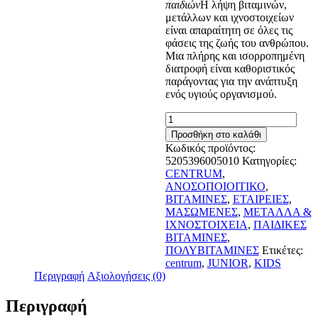
παιδιών
Η λήψη βιταμινών,
μετάλλων και ιχνοστοιχείων
είναι απαραίτητη σε όλες τις
φάσεις της ζωής του ανθρώπου.
Μια πλήρης και ισορροπημένη
διατροφή είναι καθοριστικός
παράγοντας για την ανάπτυξη
ενός υγιούς οργανισμού.
Centrum
Junior
Προσθήκη στο καλάθι
30
Κωδικός προϊόντος:
μασώμενες
5205396005010
Κατηγορίες:
ταμπλέτες
CENTRUM
,
ποσότητα
ΑΝΟΣΟΠΟΙΟΙΤΙΚΟ
,
ΒΙΤΑΜΙΝΕΣ
,
ΕΤΑΙΡΕΙΕΣ
,
ΜΑΣΩΜΕΝΕΣ
,
ΜΕΤΑΛΛΑ &
ΙΧΝΟΣΤΟΙΧΕΙΑ
,
ΠΑΙΔΙΚΕΣ
ΒΙΤΑΜΙΝΕΣ
,
ΠΟΛΥΒΙΤΑΜΙΝΕΣ
Ετικέτες:
centrum
,
JUNIOR
,
KIDS
Περιγραφή
Αξιολογήσεις (0)
Περιγραφή