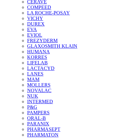
CERAVE
COMPEED
LA ROCHE-POSAY
VICHY
DUREX
EVA
EVIOL
FREZYDERM
GLAXOSMITH KLAIN
HUMANA
KORRES
LIFELAB
LACTACYD
LANES
MAM
MOLLERS
NOVALAC
NUK
INTERMED
P&G
PAMPERS
ORAL-B
PARANIX
PHARMASEPT
PHARMATON