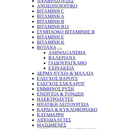
ΑΝΑΒΡΑΖΟΥΣΕΣ
ΑΝΟΣΟΠΟΙΟΙΤΙΚΟ
ΒΙΤΑΜΙΝΗ C
ΒΙΤΑΜΙΝΗ Α
ΒΙΤΑΜΙΝΗ Β
ΒΙΤΑΜΙΝΗ Β12
ΣΥΜΠΛΟΚΟ ΒΙΤΑΜΙΝΗΣ Β
ΒΙΤΑΜΙΝΗ Ε
ΒΙΤΑΜΙΝΗ Κ
ΒΟΤΑΝΑ
ASHWAGANDHA
ΒΑΛΕΡΙΑΝΑ
ΓΑΙΔΟΥΡΑΓΚΑΘΟ
ΕΧΙΝΑΚΕΙΑ
ΔΕΡΜΑ ΝΥΧΙΑ & ΜΑΛΛΙΑ
ΕΛΕΓΧΟΣ ΒΑΡΟΥΣ
ΕΛΕΓΧΟΣ ΣΑΚΧΑΡΟΥ
ΕΜΜΗΝΟΣ ΡΥΣΗ
ΕΝΕΡΓΕΙΑ & ΤΟΝΩΣΗ
ΗΛΕΚΤΡΟΛΥΤΕΣ
ΗΠΑΤΙΚΗ ΛΕΙΤΟΥΡΓΕΙΑ
ΚΑΡΔΙΑ & ΚΥΚΛΟΦΟΡΙΑΚΟ
ΚΑΤΑΘΛΙΨΗ
ΛΙΠΟΔΙΑΛΥΤΕΣ
ΜΑΣΩΜΕΝΕΣ