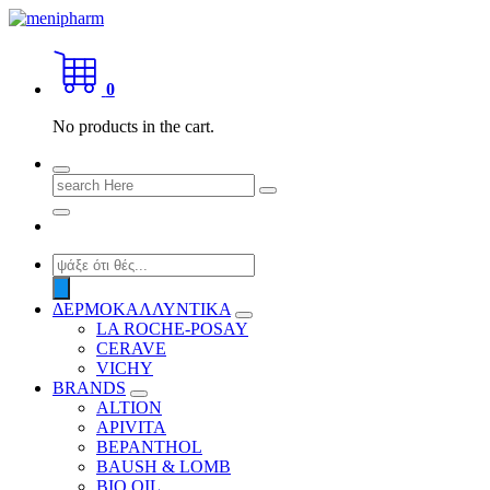
Skip
to
shop 2 easily
content
0
No products in the cart.
Search
for:
Products
search
ΔΕΡΜΟΚΑΛΛΥΝΤΙΚΑ
LA ROCHE-POSAY
CERAVE
VICHY
BRANDS
ALTION
APIVITA
BEPANTHOL
BAUSH & LOMB
BIO OIL