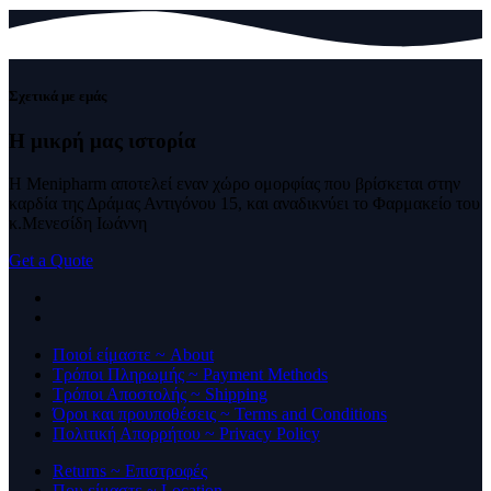
Σχετικά με εμάς
Η μικρή μας
ιστορία
Η Menipharm αποτελεί εναν χώρο ομορφίας που βρίσκεται στην
καρδία της Δράμας Αντιγόνου 15, και αναδικνύει το Φαρμακείο του
κ.Μενεσίδη Ιωάννη
Get a Quote
Ποιοί είμαστε ~ About
Τρόποι Πληρωμής ~ Payment Methods
Τρόποι Αποστολής ~ Shipping
Όροι και προυποθέσεις ~ Terms and Conditions
Πολιτική Απορρήτου ~ Privacy Policy
Returns ~ Επιστροφές
Που είμαστε ~ Location