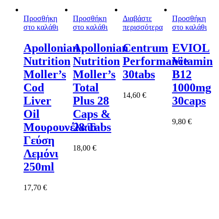
Προσθήκη
Προσθήκη
Διαβάστε
Προσθήκη
στο καλάθι
στο καλάθι
περισσότερα
στο καλάθι
Apollonian
Apollonian
Centrum
EVIOL
Nutrition
Nutrition
Performance
Vitamin
Moller’s
Moller’s
30tabs
B12
Cod
Total
1000mg
14,60
€
Liver
Plus 28
30caps
Oil
Caps &
9,80
€
Μουρουνέλαιο
28 Tabs
Γεύση
18,00
€
Λεμόνι
250ml
17,70
€