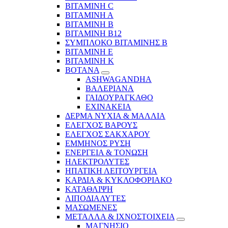
ΒΙΤΑΜΙΝΗ C
ΒΙΤΑΜΙΝΗ Α
ΒΙΤΑΜΙΝΗ Β
ΒΙΤΑΜΙΝΗ Β12
ΣΥΜΠΛΟΚΟ ΒΙΤΑΜΙΝΗΣ Β
ΒΙΤΑΜΙΝΗ Ε
ΒΙΤΑΜΙΝΗ Κ
ΒΟΤΑΝΑ
ASHWAGANDHA
ΒΑΛΕΡΙΑΝΑ
ΓΑΙΔΟΥΡΑΓΚΑΘΟ
ΕΧΙΝΑΚΕΙΑ
ΔΕΡΜΑ ΝΥΧΙΑ & ΜΑΛΛΙΑ
ΕΛΕΓΧΟΣ ΒΑΡΟΥΣ
ΕΛΕΓΧΟΣ ΣΑΚΧΑΡΟΥ
ΕΜΜΗΝΟΣ ΡΥΣΗ
ΕΝΕΡΓΕΙΑ & ΤΟΝΩΣΗ
ΗΛΕΚΤΡΟΛΥΤΕΣ
ΗΠΑΤΙΚΗ ΛΕΙΤΟΥΡΓΕΙΑ
ΚΑΡΔΙΑ & ΚΥΚΛΟΦΟΡΙΑΚΟ
ΚΑΤΑΘΛΙΨΗ
ΛΙΠΟΔΙΑΛΥΤΕΣ
ΜΑΣΩΜΕΝΕΣ
ΜΕΤΑΛΛΑ & ΙΧΝΟΣΤΟΙΧΕΙΑ
ΜΑΓΝΗΣΙΟ