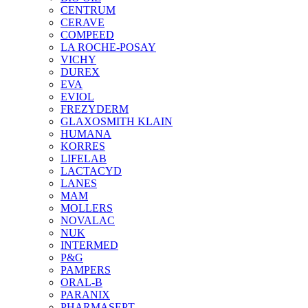
CENTRUM
CERAVE
COMPEED
LA ROCHE-POSAY
VICHY
DUREX
EVA
EVIOL
FREZYDERM
GLAXOSMITH KLAIN
HUMANA
KORRES
LIFELAB
LACTACYD
LANES
MAM
MOLLERS
NOVALAC
NUK
INTERMED
P&G
PAMPERS
ORAL-B
PARANIX
PHARMASEPT