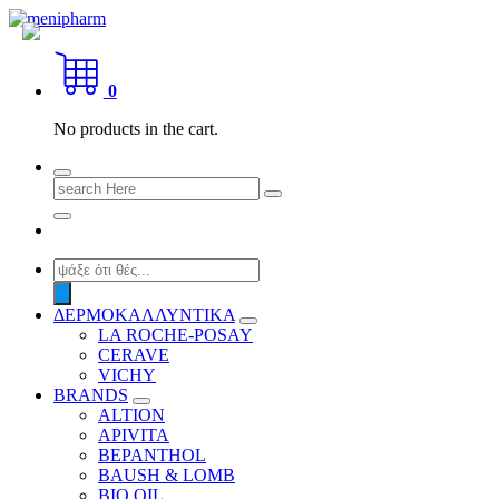
Skip
to
shop 2 easily
content
0
No products in the cart.
Search
for:
Products
search
ΔΕΡΜΟΚΑΛΛΥΝΤΙΚΑ
LA ROCHE-POSAY
CERAVE
VICHY
BRANDS
ALTION
APIVITA
BEPANTHOL
BAUSH & LOMB
BIO OIL