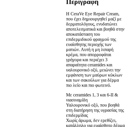
Περιγραφή
Η CeraVe Eye Repair Cream,
που έχει δημιουργηθεί μαζί με
δερματολόγους, ενυδατώνει
αποτελεσματικά και βοηθά στην
αποκατάσταση του
επιδερμιδικού φραγμού της
ευαίσθητης περιοχής των
ματιών. Αυτή η μη λιπαρή
κρέμα, που απορροφάται
γρήγορα και περιέχει 3
απαραίτητα ceramides και
υαλουρονικό οξύ, μειώνει την
εμφάνιση των μαύρων κύκλων
και των σακούλων για δέρμα
πιο λείο και πιο φωτεινό.
Με ceramides 1, 3 και 6-ΙΙ &
νιασιναμίδη
Υαλουρονικό οξύ, που βοηθά
στη διατήρηση της υγρασίας της
επιδερμίδας
Χωρίς άρωμα, δεν ερεθίζει,
κατάλληλο για ευαίσθητο δέρμα