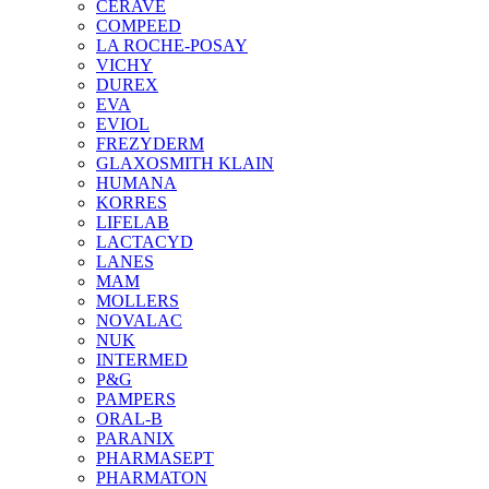
CERAVE
COMPEED
LA ROCHE-POSAY
VICHY
DUREX
EVA
EVIOL
FREZYDERM
GLAXOSMITH KLAIN
HUMANA
KORRES
LIFELAB
LACTACYD
LANES
MAM
MOLLERS
NOVALAC
NUK
INTERMED
P&G
PAMPERS
ORAL-B
PARANIX
PHARMASEPT
PHARMATON