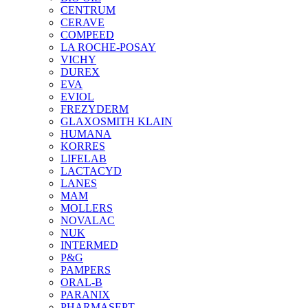
CENTRUM
CERAVE
COMPEED
LA ROCHE-POSAY
VICHY
DUREX
EVA
EVIOL
FREZYDERM
GLAXOSMITH KLAIN
HUMANA
KORRES
LIFELAB
LACTACYD
LANES
MAM
MOLLERS
NOVALAC
NUK
INTERMED
P&G
PAMPERS
ORAL-B
PARANIX
PHARMASEPT