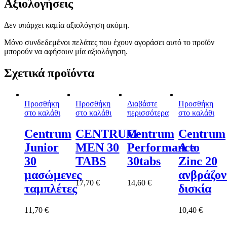
Αξιολογήσεις
Δεν υπάρχει καμία αξιολόγηση ακόμη.
Μόνο συνδεδεμένοι πελάτες που έχουν αγοράσει αυτό το προϊόν
μπορούν να αφήσουν μία αξιολόγηση.
Σχετικά προϊόντα
Προσθήκη
Προσθήκη
Διαβάστε
Προσθήκη
στο καλάθι
στο καλάθι
περισσότερα
στο καλάθι
Centrum
CENTRUM
Centrum
Centrum
Junior
MEN 30
Performance
A to
30
TABS
30tabs
Zinc 20
μασώμενες
ανβράζον
17,70
€
14,60
€
ταμπλέτες
δισκία
11,70
€
10,40
€