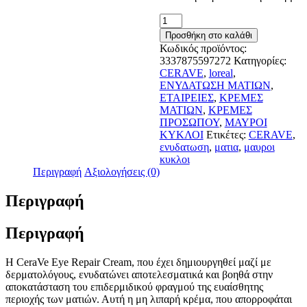
CeraVe
Creme
Προσθήκη στο καλάθι
Reparatrice
Κωδικός προϊόντος:
Contour
3337875597272
Κατηγορίες:
Yeux
CERAVE
,
loreal
,
14ml
ΕΝΥΔΑΤΩΣΗ ΜΑΤΙΩΝ
,
ποσότητα
ΕΤΑΙΡΕΙΕΣ
,
ΚΡΕΜΕΣ
ΜΑΤΙΩΝ
,
ΚΡΕΜΕΣ
ΠΡΟΣΩΠΟΥ
,
ΜΑΥΡΟΙ
ΚΥΚΛΟΙ
Ετικέτες:
CERAVE
,
ενυδατωση
,
ματια
,
μαυροι
κυκλοι
Περιγραφή
Αξιολογήσεις (0)
Περιγραφή
Περιγραφή
Η CeraVe Eye Repair Cream, που έχει δημιουργηθεί μαζί με
δερματολόγους, ενυδατώνει αποτελεσματικά και βοηθά στην
αποκατάσταση του επιδερμιδικού φραγμού της ευαίσθητης
περιοχής των ματιών. Αυτή η μη λιπαρή κρέμα, που απορροφάται