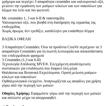
γρήγορα και περιέχει 3 απαραίτητα ceramides και υαλουρονικό οξύ,
μειώνει την εμφάνιση των μαύρων κύκλων και των σακούλων για
δέρμα πιο λείο και πιο φωτεινό.
Με ceramides 1, 3 και 6-ΙΙ & νιασιναμίδη
Υαλουρονικό οξύ, που βοηθά στη διατήρηση της υγρασίας της
επιδερμίδας
Χωρίς άρωμα, δεν ερεθίζει, κατάλληλο για ευαίσθητο δέρμα
ΒΑΣΙΚΑ ΟΦΕΛΗ
3 Απαραίτητα Ceramides. Όλα τα προϊόντα CeraVe περιέχουν τα 3
απαραίτητα Ceramides για τη σωστή λειτουργία και αποκατάσταση
του επιδερμιδικού φραγμού
3 Ceramides (1,3 και 6-ΙΙ)
Τεχνολογία Απόδοσης MVE®. Ελεγχόμενη αποδέσμευση
συστατικών για ενυδάτωση που διαρκεί όλη μέρα
Θαλάσσια και Βοτανικά Εκχυλίσματα. Ορατή μείωση μαύρων
κύκλων και σακούλων
Οφθαλμολογικά ελεγμένο. Αναγνωρίζεται ως ασφάλες για χρήση
γύρω από την περιοχή των ματιών
Οδηγίες Χρήσης:
Εφαρμόστε γύρω από την περιοχή των ματιών
και απλώστε μέχρι να απορροφηθεί.