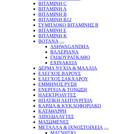
ΒΙΤΑΜΙΝΗ C
ΒΙΤΑΜΙΝΗ Α
ΒΙΤΑΜΙΝΗ Β
ΒΙΤΑΜΙΝΗ Β12
ΣΥΜΠΛΟΚΟ ΒΙΤΑΜΙΝΗΣ Β
ΒΙΤΑΜΙΝΗ Ε
ΒΙΤΑΜΙΝΗ Κ
ΒΟΤΑΝΑ
ASHWAGANDHA
ΒΑΛΕΡΙΑΝΑ
ΓΑΙΔΟΥΡΑΓΚΑΘΟ
ΕΧΙΝΑΚΕΙΑ
ΔΕΡΜΑ ΝΥΧΙΑ & ΜΑΛΛΙΑ
ΕΛΕΓΧΟΣ ΒΑΡΟΥΣ
ΕΛΕΓΧΟΣ ΣΑΚΧΑΡΟΥ
ΕΜΜΗΝΟΣ ΡΥΣΗ
ΕΝΕΡΓΕΙΑ & ΤΟΝΩΣΗ
ΗΛΕΚΤΡΟΛΥΤΕΣ
ΗΠΑΤΙΚΗ ΛΕΙΤΟΥΡΓΕΙΑ
ΚΑΡΔΙΑ & ΚΥΚΛΟΦΟΡΙΑΚΟ
ΚΑΤΑΘΛΙΨΗ
ΛΙΠΟΔΙΑΛΥΤΕΣ
ΜΑΣΩΜΕΝΕΣ
ΜΕΤΑΛΛΑ & ΙΧΝΟΣΤΟΙΧΕΙΑ
ΜΑΓΝΗΣΙΟ