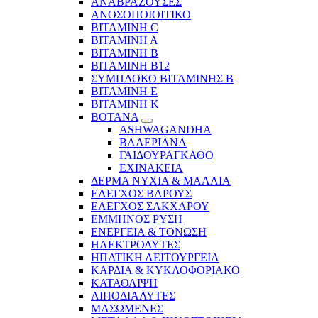
ΑΝΑΒΡΑΖΟΥΣΕΣ
ΑΝΟΣΟΠΟΙΟΙΤΙΚΟ
ΒΙΤΑΜΙΝΗ C
ΒΙΤΑΜΙΝΗ Α
ΒΙΤΑΜΙΝΗ Β
ΒΙΤΑΜΙΝΗ Β12
ΣΥΜΠΛΟΚΟ ΒΙΤΑΜΙΝΗΣ Β
ΒΙΤΑΜΙΝΗ Ε
ΒΙΤΑΜΙΝΗ Κ
ΒΟΤΑΝΑ
ASHWAGANDHA
ΒΑΛΕΡΙΑΝΑ
ΓΑΙΔΟΥΡΑΓΚΑΘΟ
ΕΧΙΝΑΚΕΙΑ
ΔΕΡΜΑ ΝΥΧΙΑ & ΜΑΛΛΙΑ
ΕΛΕΓΧΟΣ ΒΑΡΟΥΣ
ΕΛΕΓΧΟΣ ΣΑΚΧΑΡΟΥ
ΕΜΜΗΝΟΣ ΡΥΣΗ
ΕΝΕΡΓΕΙΑ & ΤΟΝΩΣΗ
ΗΛΕΚΤΡΟΛΥΤΕΣ
ΗΠΑΤΙΚΗ ΛΕΙΤΟΥΡΓΕΙΑ
ΚΑΡΔΙΑ & ΚΥΚΛΟΦΟΡΙΑΚΟ
ΚΑΤΑΘΛΙΨΗ
ΛΙΠΟΔΙΑΛΥΤΕΣ
ΜΑΣΩΜΕΝΕΣ