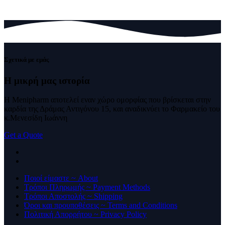
Σχετικά με εμάς
Η μικρή μας
ιστορία
Η Menipharm αποτελεί εναν χώρο ομορφίας που βρίσκεται στην
καρδία της Δράμας Αντιγόνου 15, και αναδικνύει το Φαρμακείο του
κ.Μενεσίδη Ιωάννη
Get a Quote
Ποιοί είμαστε ~ About
Τρόποι Πληρωμής ~ Payment Methods
Τρόποι Αποστολής ~ Shipping
Όροι και προυποθέσεις ~ Terms and Conditions
Πολιτική Απορρήτου ~ Privacy Policy