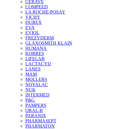
CERAVE
COMPEED
LA ROCHE-POSAY
VICHY
DUREX
EVA
EVIOL
FREZYDERM
GLAXOSMITH KLAIN
HUMANA
KORRES
LIFELAB
LACTACYD
LANES
MAM
MOLLERS
NOVALAC
NUK
INTERMED
P&G
PAMPERS
ORAL-B
PARANIX
PHARMASEPT
PHARMATON