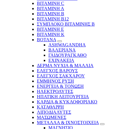
ΒΙΤΑΜΙΝΗ C
ΒΙΤΑΜΙΝΗ Α
ΒΙΤΑΜΙΝΗ Β
ΒΙΤΑΜΙΝΗ Β12
ΣΥΜΠΛΟΚΟ ΒΙΤΑΜΙΝΗΣ Β
ΒΙΤΑΜΙΝΗ Ε
ΒΙΤΑΜΙΝΗ Κ
ΒΟΤΑΝΑ
ASHWAGANDHA
ΒΑΛΕΡΙΑΝΑ
ΓΑΙΔΟΥΡΑΓΚΑΘΟ
ΕΧΙΝΑΚΕΙΑ
ΔΕΡΜΑ ΝΥΧΙΑ & ΜΑΛΛΙΑ
ΕΛΕΓΧΟΣ ΒΑΡΟΥΣ
ΕΛΕΓΧΟΣ ΣΑΚΧΑΡΟΥ
ΕΜΜΗΝΟΣ ΡΥΣΗ
ΕΝΕΡΓΕΙΑ & ΤΟΝΩΣΗ
ΗΛΕΚΤΡΟΛΥΤΕΣ
ΗΠΑΤΙΚΗ ΛΕΙΤΟΥΡΓΕΙΑ
ΚΑΡΔΙΑ & ΚΥΚΛΟΦΟΡΙΑΚΟ
ΚΑΤΑΘΛΙΨΗ
ΛΙΠΟΔΙΑΛΥΤΕΣ
ΜΑΣΩΜΕΝΕΣ
ΜΕΤΑΛΛΑ & ΙΧΝΟΣΤΟΙΧΕΙΑ
ΜΑΓΝΗΣΙΟ