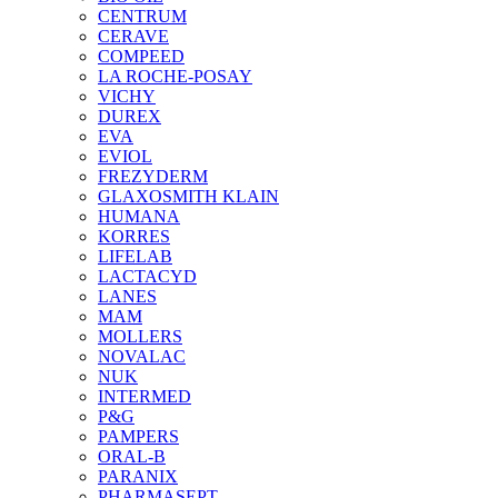
CENTRUM
CERAVE
COMPEED
LA ROCHE-POSAY
VICHY
DUREX
EVA
EVIOL
FREZYDERM
GLAXOSMITH KLAIN
HUMANA
KORRES
LIFELAB
LACTACYD
LANES
MAM
MOLLERS
NOVALAC
NUK
INTERMED
P&G
PAMPERS
ORAL-B
PARANIX
PHARMASEPT