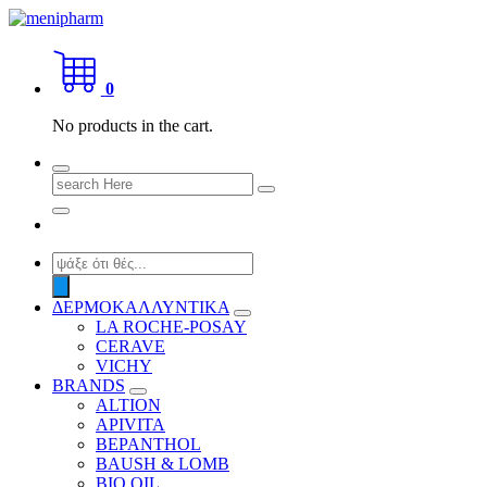
Skip
to
shop 2 easily
content
0
No products in the cart.
Search
for:
Products
search
ΔΕΡΜΟΚΑΛΛΥΝΤΙΚΑ
LA ROCHE-POSAY
CERAVE
VICHY
BRANDS
ALTION
APIVITA
BEPANTHOL
BAUSH & LOMB
BIO OIL