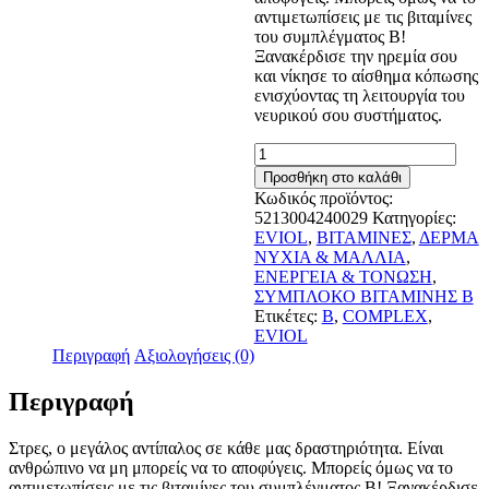
αντιμετωπίσεις με τις βιταμίνες
του συμπλέγματος B!
Ξανακέρδισε την ηρεμία σου
και νίκησε το αίσθημα κόπωσης
ενισχύοντας τη λειτουργία του
νευρικού σου συστήματος.
Eviol
B-
Προσθήκη στο καλάθι
Complex
Κωδικός προϊόντος:
30
5213004240029
Κατηγορίες:
Μαλακές
EVIOL
,
ΒΙΤΑΜΙΝΕΣ
,
ΔΕΡΜΑ
Κάψουλες
ΝΥΧΙΑ & ΜΑΛΛΙΑ
,
ποσότητα
ΕΝΕΡΓΕΙΑ & ΤΟΝΩΣΗ
,
ΣΥΜΠΛΟΚΟ ΒΙΤΑΜΙΝΗΣ Β
Ετικέτες:
B
,
COMPLEX
,
EVIOL
Περιγραφή
Αξιολογήσεις (0)
Περιγραφή
Στρες, ο μεγάλος αντίπαλος σε κάθε μας δραστηριότητα. Είναι
ανθρώπινο να μη μπορείς να το αποφύγεις. Μπορείς όμως να το
αντιμετωπίσεις με τις βιταμίνες του συμπλέγματος B! Ξανακέρδισε