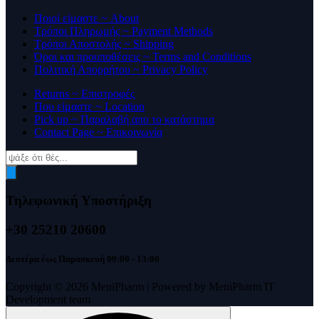
Ποιοί είμαστε ~ About
Τρόποι Πληρωμής ~ Payment Methods
Τρόποι Αποστολής ~ Shipping
Όροι και προυποθέσεις ~ Terms and Conditions
Πολιτική Απορρήτου ~ Privacy Policy
Returns ~ Επιστροφές
Που είμαστε ~ Location
Pick up ~ Παραλαβή απο το κατάστημα
Contact Page ~ Επικοινωνία
Products
search
Τηλεφωνική Υποστήριξη
+30 25210 20600
Δευτέρα έως Παρασκευή 09:00 - 13:00
Copyright © 2026 MeniPharm | Powered by MeniPharm IT
Development team