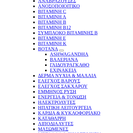
ΑΝΑΒΡΑΖΟΥΣΕΣ
ΑΝΟΣΟΠΟΙΟΙΤΙΚΟ
ΒΙΤΑΜΙΝΗ C
ΒΙΤΑΜΙΝΗ Α
ΒΙΤΑΜΙΝΗ Β
ΒΙΤΑΜΙΝΗ Β12
ΣΥΜΠΛΟΚΟ ΒΙΤΑΜΙΝΗΣ Β
ΒΙΤΑΜΙΝΗ Ε
ΒΙΤΑΜΙΝΗ Κ
ΒΟΤΑΝΑ
ASHWAGANDHA
ΒΑΛΕΡΙΑΝΑ
ΓΑΙΔΟΥΡΑΓΚΑΘΟ
ΕΧΙΝΑΚΕΙΑ
ΔΕΡΜΑ ΝΥΧΙΑ & ΜΑΛΛΙΑ
ΕΛΕΓΧΟΣ ΒΑΡΟΥΣ
ΕΛΕΓΧΟΣ ΣΑΚΧΑΡΟΥ
ΕΜΜΗΝΟΣ ΡΥΣΗ
ΕΝΕΡΓΕΙΑ & ΤΟΝΩΣΗ
ΗΛΕΚΤΡΟΛΥΤΕΣ
ΗΠΑΤΙΚΗ ΛΕΙΤΟΥΡΓΕΙΑ
ΚΑΡΔΙΑ & ΚΥΚΛΟΦΟΡΙΑΚΟ
ΚΑΤΑΘΛΙΨΗ
ΛΙΠΟΔΙΑΛΥΤΕΣ
ΜΑΣΩΜΕΝΕΣ