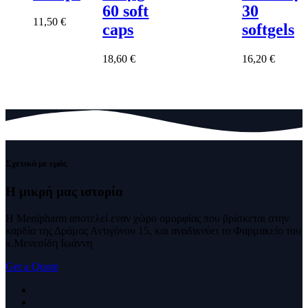
60 soft
30
11,50
€
caps
softgels
18,60
€
16,20
€
Σχετικά με εμάς
Η μικρή μας
ιστορία
Η Menipharm αποτελεί εναν χώρο ομορφίας που βρίσκεται στην
καρδία της Δράμας Αντιγόνου 15, και αναδικνύει το Φαρμακείο του
κ.Μενεσίδη Ιωάννη
Get a Quote