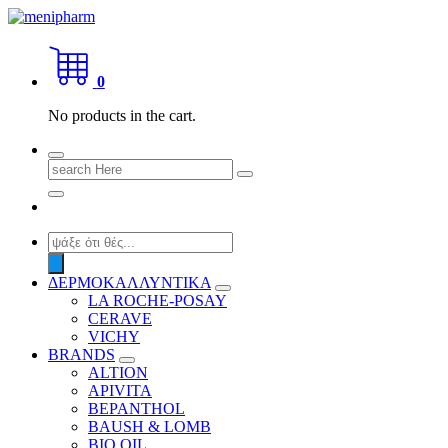
Skip
to
shop 2 easily
content
0
No products in the cart.
Search
for:
Products
search
ΔΕΡΜΟΚΑΛΛΥΝΤΙΚΑ
LA ROCHE-POSAY
CERAVE
VICHY
BRANDS
ALTION
APIVITA
BEPANTHOL
BAUSH & LOMB
BIO OIL