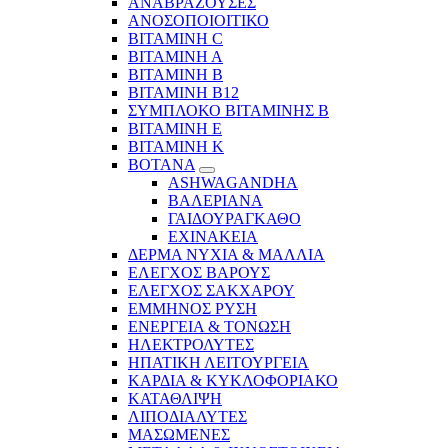
ΑΝΑΒΡΑΖΟΥΣΕΣ
ΑΝΟΣΟΠΟΙΟΙΤΙΚΟ
ΒΙΤΑΜΙΝΗ C
ΒΙΤΑΜΙΝΗ Α
ΒΙΤΑΜΙΝΗ Β
ΒΙΤΑΜΙΝΗ Β12
ΣΥΜΠΛΟΚΟ ΒΙΤΑΜΙΝΗΣ Β
ΒΙΤΑΜΙΝΗ Ε
ΒΙΤΑΜΙΝΗ Κ
ΒΟΤΑΝΑ
ASHWAGANDHA
ΒΑΛΕΡΙΑΝΑ
ΓΑΙΔΟΥΡΑΓΚΑΘΟ
ΕΧΙΝΑΚΕΙΑ
ΔΕΡΜΑ ΝΥΧΙΑ & ΜΑΛΛΙΑ
ΕΛΕΓΧΟΣ ΒΑΡΟΥΣ
ΕΛΕΓΧΟΣ ΣΑΚΧΑΡΟΥ
ΕΜΜΗΝΟΣ ΡΥΣΗ
ΕΝΕΡΓΕΙΑ & ΤΟΝΩΣΗ
ΗΛΕΚΤΡΟΛΥΤΕΣ
ΗΠΑΤΙΚΗ ΛΕΙΤΟΥΡΓΕΙΑ
ΚΑΡΔΙΑ & ΚΥΚΛΟΦΟΡΙΑΚΟ
ΚΑΤΑΘΛΙΨΗ
ΛΙΠΟΔΙΑΛΥΤΕΣ
ΜΑΣΩΜΕΝΕΣ