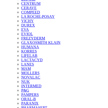
CENTRUM
CERAVE
COMPEED
LA ROCHE-POSAY
VICHY
DUREX
EVA
EVIOL
FREZYDERM
GLAXOSMITH KLAIN
HUMANA
KORRES
LIFELAB
LACTACYD
LANES
MAM
MOLLERS
NOVALAC
NUK
INTERMED
P&G
PAMPERS
ORAL-B
PARANIX
PHARMASEPT