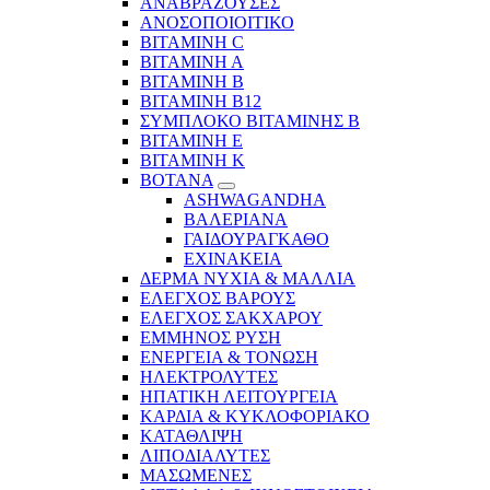
ΑΝΑΒΡΑΖΟΥΣΕΣ
ΑΝΟΣΟΠΟΙΟΙΤΙΚΟ
ΒΙΤΑΜΙΝΗ C
ΒΙΤΑΜΙΝΗ Α
ΒΙΤΑΜΙΝΗ Β
ΒΙΤΑΜΙΝΗ Β12
ΣΥΜΠΛΟΚΟ ΒΙΤΑΜΙΝΗΣ Β
ΒΙΤΑΜΙΝΗ Ε
ΒΙΤΑΜΙΝΗ Κ
ΒΟΤΑΝΑ
ASHWAGANDHA
ΒΑΛΕΡΙΑΝΑ
ΓΑΙΔΟΥΡΑΓΚΑΘΟ
ΕΧΙΝΑΚΕΙΑ
ΔΕΡΜΑ ΝΥΧΙΑ & ΜΑΛΛΙΑ
ΕΛΕΓΧΟΣ ΒΑΡΟΥΣ
ΕΛΕΓΧΟΣ ΣΑΚΧΑΡΟΥ
ΕΜΜΗΝΟΣ ΡΥΣΗ
ΕΝΕΡΓΕΙΑ & ΤΟΝΩΣΗ
ΗΛΕΚΤΡΟΛΥΤΕΣ
ΗΠΑΤΙΚΗ ΛΕΙΤΟΥΡΓΕΙΑ
ΚΑΡΔΙΑ & ΚΥΚΛΟΦΟΡΙΑΚΟ
ΚΑΤΑΘΛΙΨΗ
ΛΙΠΟΔΙΑΛΥΤΕΣ
ΜΑΣΩΜΕΝΕΣ