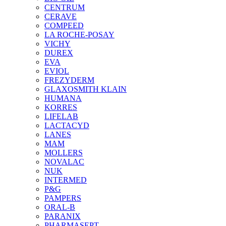
CENTRUM
CERAVE
COMPEED
LA ROCHE-POSAY
VICHY
DUREX
EVA
EVIOL
FREZYDERM
GLAXOSMITH KLAIN
HUMANA
KORRES
LIFELAB
LACTACYD
LANES
MAM
MOLLERS
NOVALAC
NUK
INTERMED
P&G
PAMPERS
ORAL-B
PARANIX
PHARMASEPT