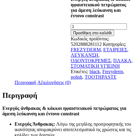
ηφαιστειακού πετρώματος
για άμεση λεύκανση και
έντονο constrast
Frezyderm
Black
Προσθήκη στο καλάθι
&
Κωδικός προϊόντος:
Toothpaste
5202888281112
Κατηγορίες:
Polish
FREZYDERM
,
ΕΤΑΙΡΕΙΕΣ
,
75ml
ΛΕΥΚΑΝΣΗ
,
ποσότητα
ΟΔΟΝΤΟΚΡΕΜΕΣ
,
ΠΛΑΚΑ
,
ΣΤΟΜΑΤΙΚΗ ΥΓΙΕΙΝΗ
Ετικέτες:
black
,
Frezyderm
,
polish
,
TOOTHPASTE
Περιγραφή
Αξιολογήσεις (0)
Περιγραφή
Ενεργός άνθρακας & κόκκοι ηφαιστειακού πετρώματος για
άμεση λεύκανση και έντονο constrast
Ενεργός Άνθρακας:
Λόγω της μεγάλης προσροφητικής του
ικανότητας απομακρύνει αποτελεσματικά τις χρώσεις και τις
κηλίδες των δοντιών.