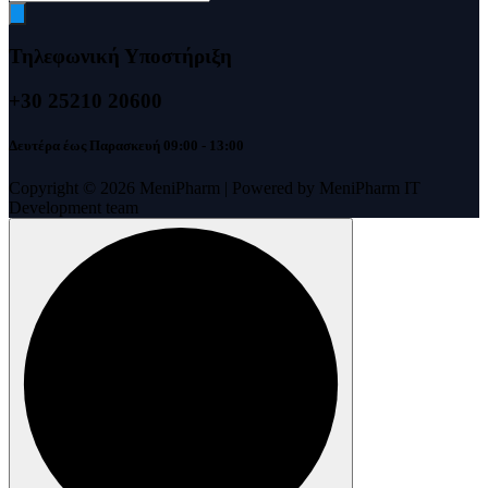
search
Τηλεφωνική Υποστήριξη
+30 25210 20600
Δευτέρα έως Παρασκευή 09:00 - 13:00
Copyright © 2026 MeniPharm | Powered by MeniPharm IT
Development team