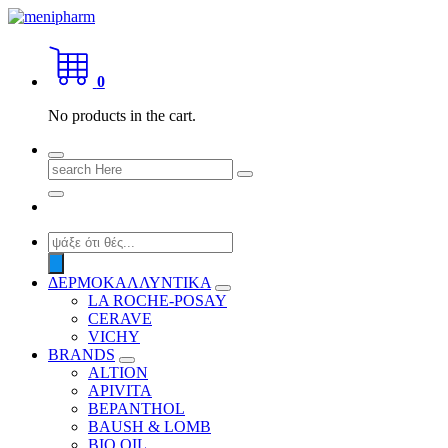
Skip
to
shop 2 easily
content
0
No products in the cart.
Search
for:
Products
search
ΔΕΡΜΟΚΑΛΛΥΝΤΙΚΑ
LA ROCHE-POSAY
CERAVE
VICHY
BRANDS
ALTION
APIVITA
BEPANTHOL
BAUSH & LOMB
BIO OIL