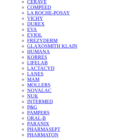
CERAVE
COMPEED
LA ROCHE-POSAY
VICHY
DUREX
EVA
EVIOL
FREZYDERM
GLAXOSMITH KLAIN
HUMANA
KORRES
LIFELAB
LACTACYD
LANES
MAM
MOLLERS
NOVALAC
NUK
INTERMED
P&G
PAMPERS
ORAL-B
PARANIX
PHARMASEPT
PHARMATON