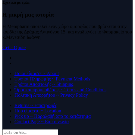
Σχετικά με εμάς
Η μικρή μας
ιστορία
Η Menipharm αποτελεί εναν χώρο ομορφίας που βρίσκεται στην
καρδία της Δράμας Αντιγόνου 15, και αναδικνύει το Φαρμακείο του
κ.Μενεσίδη Ιωάννη
Get a Quote
Ποιοί είμαστε ~ About
Τρόποι Πληρωμής ~ Payment Methods
Τρόποι Αποστολής ~ Shipping
Όροι και προυποθέσεις ~ Terms and Conditions
Πολιτική Απορρήτου ~ Privacy Policy
Returns ~ Επιστροφές
Που είμαστε ~ Location
Pick up ~ Παραλαβή απο το κατάστημα
Contact Page ~ Επικοινωνία
Products