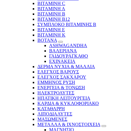
ΒΙΤΑΜΙΝΗ C
ΒΙΤΑΜΙΝΗ Α
ΒΙΤΑΜΙΝΗ Β
ΒΙΤΑΜΙΝΗ Β12
ΣΥΜΠΛΟΚΟ ΒΙΤΑΜΙΝΗΣ Β
ΒΙΤΑΜΙΝΗ Ε
ΒΙΤΑΜΙΝΗ Κ
ΒΟΤΑΝΑ
ASHWAGANDHA
ΒΑΛΕΡΙΑΝΑ
ΓΑΙΔΟΥΡΑΓΚΑΘΟ
ΕΧΙΝΑΚΕΙΑ
ΔΕΡΜΑ ΝΥΧΙΑ & ΜΑΛΛΙΑ
ΕΛΕΓΧΟΣ ΒΑΡΟΥΣ
ΕΛΕΓΧΟΣ ΣΑΚΧΑΡΟΥ
ΕΜΜΗΝΟΣ ΡΥΣΗ
ΕΝΕΡΓΕΙΑ & ΤΟΝΩΣΗ
ΗΛΕΚΤΡΟΛΥΤΕΣ
ΗΠΑΤΙΚΗ ΛΕΙΤΟΥΡΓΕΙΑ
ΚΑΡΔΙΑ & ΚΥΚΛΟΦΟΡΙΑΚΟ
ΚΑΤΑΘΛΙΨΗ
ΛΙΠΟΔΙΑΛΥΤΕΣ
ΜΑΣΩΜΕΝΕΣ
ΜΕΤΑΛΛΑ & ΙΧΝΟΣΤΟΙΧΕΙΑ
ΜΑΓΝΗΣΙΟ