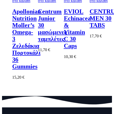
στο καλάθι
στο καλάθι
στο καλάθι
στο καλάθι
Apollonian
Centrum
EVIOL
CENTR
Nutrition
Junior
Echinacea
MEN 30
Moller’s
30
&
TABS
Omega-
μασώμενες
Vitamin
17,70
€
3
ταμπλέτες
C 30
Ζελεδάκια
Caps
11,70
€
Πορτοκάλι
10,30
€
36
Gummies
15,20
€