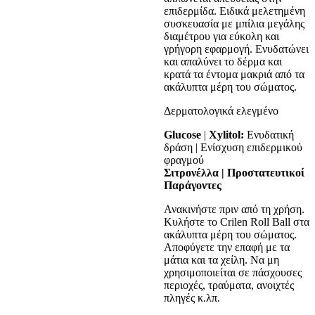
επιδερμίδα. Ειδικά μελετημένη
συσκευασία με μπίλια μεγάλης
διαμέτρου για εύκολη και
γρήγορη εφαρμογή. Ενυδατώνει
και απαλύνει το δέρμα και
κρατά τα έντομα μακριά από τα
ακάλυπτα μέρη του σώματος.
Δερματολογικά ελεγμένο
Glucose
|
Xylitol:
Ενυδατική
δράση | Eνίσχυση επιδερμικού
φραγμού
Σιτρονέλλα | Προστατευτικοί
Παράγοντες
Ανακινήστε πριν από τη χρήση.
Κυλήστε το Crilen Roll Ball στα
ακάλυπτα μέρη του σώματος.
Αποφύγετε την επαφή με τα
μάτια και τα χείλη. Να μη
χρησιμοποιείται σε πάσχουσες
περιοχές, τραύματα, ανοιχτές
πληγές κ.λπ.