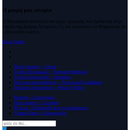
Η μικρή μας
ιστορία
Η Menipharm αποτελεί εναν χώρο ομορφίας που βρίσκεται στην
καρδία της Δράμας Αντιγόνου 15, και αναδικνύει το Φαρμακείο του
κ.Μενεσίδη Ιωάννη
Get a Quote
Ποιοί είμαστε ~ About
Τρόποι Πληρωμής ~ Payment Methods
Τρόποι Αποστολής ~ Shipping
Όροι και προυποθέσεις ~ Terms and Conditions
Πολιτική Απορρήτου ~ Privacy Policy
Returns ~ Επιστροφές
Που είμαστε ~ Location
Pick up ~ Παραλαβή απο το κατάστημα
Contact Page ~ Επικοινωνία
Products
search