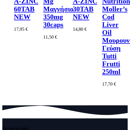
A-ZINC
Mg
A-ZINC
Nutrition
60TAB
Μαγνήσιο
30TAB
Moller’s
NEW
350mg
NEW
Cod
30caps
Liver
17,95
€
14,80
€
Oil
11,50
€
Μουρουν
Γεύση
Tutti
Frutti
250ml
17,70
€
Σχετικά με εμάς