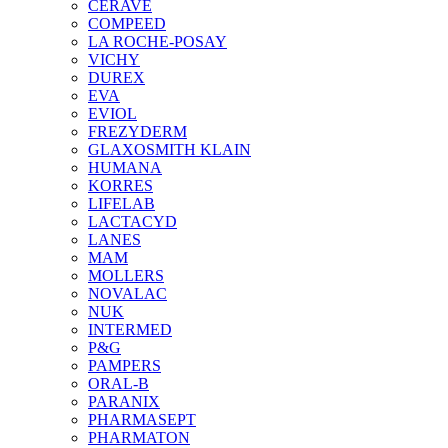
CERAVE
COMPEED
LA ROCHE-POSAY
VICHY
DUREX
EVA
EVIOL
FREZYDERM
GLAXOSMITH KLAIN
HUMANA
KORRES
LIFELAB
LACTACYD
LANES
MAM
MOLLERS
NOVALAC
NUK
INTERMED
P&G
PAMPERS
ORAL-B
PARANIX
PHARMASEPT
PHARMATON