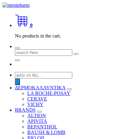
Skip
to
shop 2 easily
content
0
No products in the cart.
Search
for:
Products
search
ΔΕΡΜΟΚΑΛΛΥΝΤΙΚΑ
LA ROCHE-POSAY
CERAVE
VICHY
BRANDS
ALTION
APIVITA
BEPANTHOL
BAUSH & LOMB
BIO OIL