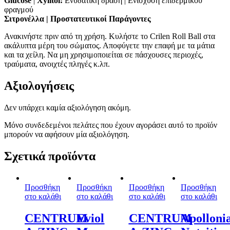
Glucose
|
Xylitol:
Ενυδατική δράση | Eνίσχυση επιδερμικού
φραγμού
Σιτρονέλλα | Προστατευτικοί Παράγοντες
Ανακινήστε πριν από τη χρήση. Κυλήστε το Crilen Roll Ball στα
ακάλυπτα μέρη του σώματος. Αποφύγετε την επαφή με τα μάτια
και τα χείλη. Να μη χρησιμοποιείται σε πάσχουσες περιοχές,
τραύματα, ανοιχτές πληγές κ.λπ.
Αξιολογήσεις
Δεν υπάρχει καμία αξιολόγηση ακόμη.
Μόνο συνδεδεμένοι πελάτες που έχουν αγοράσει αυτό το προϊόν
μπορούν να αφήσουν μία αξιολόγηση.
Σχετικά προϊόντα
Προσθήκη
Προσθήκη
Προσθήκη
Προσθήκη
στο καλάθι
στο καλάθι
στο καλάθι
στο καλάθι
CENTRUM
Eviol
CENTRUM
Apolloni