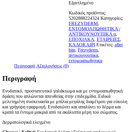
Εξαντλημένο
Κωδικός προϊόντος:
5202888224324
Κατηγορίες:
FREZYDERM
,
ΕΝΤΟΜΟΑΠΩΘΗΤΙΚΑ /
ΑΝΤΙΚΟΥΝΟΥΠΙΚΑ α
,
ΕΠΟΧΙΑΚΑ
,
ΕΤΑΙΡΕΙΕΣ
,
ΚΑΛΟΚΑΙΡΙ
Ετικέτες:
after
bite
,
Frezyderm
,
αντικουνουπικα
,
εντομοαπωθητικα
Περιγραφή
Αξιολογήσεις (0)
Περιγραφή
Ενυδατικό, προστατευτικό γαλάκτωμα και με εντομοαπωθητική
δράση που απλώνεται απευθείας στην επιδερμίδα. Ειδικά
μελετημένη συσκευασία με μπίλια μεγάλης διαμέτρου για εύκολη
και γρήγορη εφαρμογή. Ενυδατώνει και απαλύνει το δέρμα και
κρατά τα έντομα μακριά από τα ακάλυπτα μέρη του σώματος.
Δερματολογικά ελεγμένο