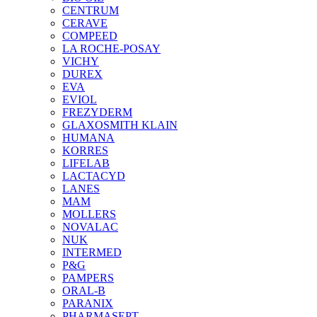
CENTRUM
CERAVE
COMPEED
LA ROCHE-POSAY
VICHY
DUREX
EVA
EVIOL
FREZYDERM
GLAXOSMITH KLAIN
HUMANA
KORRES
LIFELAB
LACTACYD
LANES
MAM
MOLLERS
NOVALAC
NUK
INTERMED
P&G
PAMPERS
ORAL-B
PARANIX
PHARMASEPT