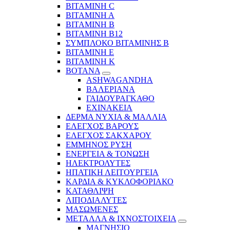
ΒΙΤΑΜΙΝΗ C
ΒΙΤΑΜΙΝΗ Α
ΒΙΤΑΜΙΝΗ Β
ΒΙΤΑΜΙΝΗ Β12
ΣΥΜΠΛΟΚΟ ΒΙΤΑΜΙΝΗΣ Β
ΒΙΤΑΜΙΝΗ Ε
ΒΙΤΑΜΙΝΗ Κ
ΒΟΤΑΝΑ
ASHWAGANDHA
ΒΑΛΕΡΙΑΝΑ
ΓΑΙΔΟΥΡΑΓΚΑΘΟ
ΕΧΙΝΑΚΕΙΑ
ΔΕΡΜΑ ΝΥΧΙΑ & ΜΑΛΛΙΑ
ΕΛΕΓΧΟΣ ΒΑΡΟΥΣ
ΕΛΕΓΧΟΣ ΣΑΚΧΑΡΟΥ
ΕΜΜΗΝΟΣ ΡΥΣΗ
ΕΝΕΡΓΕΙΑ & ΤΟΝΩΣΗ
ΗΛΕΚΤΡΟΛΥΤΕΣ
ΗΠΑΤΙΚΗ ΛΕΙΤΟΥΡΓΕΙΑ
ΚΑΡΔΙΑ & ΚΥΚΛΟΦΟΡΙΑΚΟ
ΚΑΤΑΘΛΙΨΗ
ΛΙΠΟΔΙΑΛΥΤΕΣ
ΜΑΣΩΜΕΝΕΣ
ΜΕΤΑΛΛΑ & ΙΧΝΟΣΤΟΙΧΕΙΑ
ΜΑΓΝΗΣΙΟ