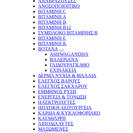
ΑΝΑΒΡΑΖΟΥΣΕΣ
ΑΝΟΣΟΠΟΙΟΙΤΙΚΟ
ΒΙΤΑΜΙΝΗ C
ΒΙΤΑΜΙΝΗ Α
ΒΙΤΑΜΙΝΗ Β
ΒΙΤΑΜΙΝΗ Β12
ΣΥΜΠΛΟΚΟ ΒΙΤΑΜΙΝΗΣ Β
ΒΙΤΑΜΙΝΗ Ε
ΒΙΤΑΜΙΝΗ Κ
ΒΟΤΑΝΑ
ASHWAGANDHA
ΒΑΛΕΡΙΑΝΑ
ΓΑΙΔΟΥΡΑΓΚΑΘΟ
ΕΧΙΝΑΚΕΙΑ
ΔΕΡΜΑ ΝΥΧΙΑ & ΜΑΛΛΙΑ
ΕΛΕΓΧΟΣ ΒΑΡΟΥΣ
ΕΛΕΓΧΟΣ ΣΑΚΧΑΡΟΥ
ΕΜΜΗΝΟΣ ΡΥΣΗ
ΕΝΕΡΓΕΙΑ & ΤΟΝΩΣΗ
ΗΛΕΚΤΡΟΛΥΤΕΣ
ΗΠΑΤΙΚΗ ΛΕΙΤΟΥΡΓΕΙΑ
ΚΑΡΔΙΑ & ΚΥΚΛΟΦΟΡΙΑΚΟ
ΚΑΤΑΘΛΙΨΗ
ΛΙΠΟΔΙΑΛΥΤΕΣ
ΜΑΣΩΜΕΝΕΣ