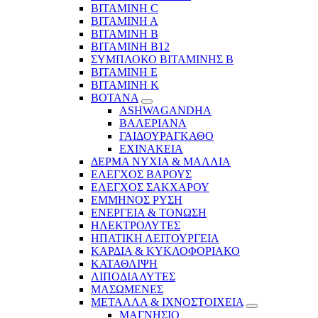
ΒΙΤΑΜΙΝΗ C
ΒΙΤΑΜΙΝΗ Α
ΒΙΤΑΜΙΝΗ Β
ΒΙΤΑΜΙΝΗ Β12
ΣΥΜΠΛΟΚΟ ΒΙΤΑΜΙΝΗΣ Β
ΒΙΤΑΜΙΝΗ Ε
ΒΙΤΑΜΙΝΗ Κ
ΒΟΤΑΝΑ
ASHWAGANDHA
ΒΑΛΕΡΙΑΝΑ
ΓΑΙΔΟΥΡΑΓΚΑΘΟ
ΕΧΙΝΑΚΕΙΑ
ΔΕΡΜΑ ΝΥΧΙΑ & ΜΑΛΛΙΑ
ΕΛΕΓΧΟΣ ΒΑΡΟΥΣ
ΕΛΕΓΧΟΣ ΣΑΚΧΑΡΟΥ
ΕΜΜΗΝΟΣ ΡΥΣΗ
ΕΝΕΡΓΕΙΑ & ΤΟΝΩΣΗ
ΗΛΕΚΤΡΟΛΥΤΕΣ
ΗΠΑΤΙΚΗ ΛΕΙΤΟΥΡΓΕΙΑ
ΚΑΡΔΙΑ & ΚΥΚΛΟΦΟΡΙΑΚΟ
ΚΑΤΑΘΛΙΨΗ
ΛΙΠΟΔΙΑΛΥΤΕΣ
ΜΑΣΩΜΕΝΕΣ
ΜΕΤΑΛΛΑ & ΙΧΝΟΣΤΟΙΧΕΙΑ
ΜΑΓΝΗΣΙΟ