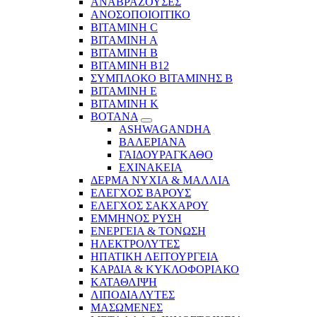
ΑΝΑΒΡΑΖΟΥΣΕΣ
ΑΝΟΣΟΠΟΙΟΙΤΙΚΟ
ΒΙΤΑΜΙΝΗ C
ΒΙΤΑΜΙΝΗ Α
ΒΙΤΑΜΙΝΗ Β
ΒΙΤΑΜΙΝΗ Β12
ΣΥΜΠΛΟΚΟ ΒΙΤΑΜΙΝΗΣ Β
ΒΙΤΑΜΙΝΗ Ε
ΒΙΤΑΜΙΝΗ Κ
ΒΟΤΑΝΑ
ASHWAGANDHA
ΒΑΛΕΡΙΑΝΑ
ΓΑΙΔΟΥΡΑΓΚΑΘΟ
ΕΧΙΝΑΚΕΙΑ
ΔΕΡΜΑ ΝΥΧΙΑ & ΜΑΛΛΙΑ
ΕΛΕΓΧΟΣ ΒΑΡΟΥΣ
ΕΛΕΓΧΟΣ ΣΑΚΧΑΡΟΥ
ΕΜΜΗΝΟΣ ΡΥΣΗ
ΕΝΕΡΓΕΙΑ & ΤΟΝΩΣΗ
ΗΛΕΚΤΡΟΛΥΤΕΣ
ΗΠΑΤΙΚΗ ΛΕΙΤΟΥΡΓΕΙΑ
ΚΑΡΔΙΑ & ΚΥΚΛΟΦΟΡΙΑΚΟ
ΚΑΤΑΘΛΙΨΗ
ΛΙΠΟΔΙΑΛΥΤΕΣ
ΜΑΣΩΜΕΝΕΣ