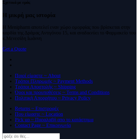
Σχετικά με εμάς
Η μικρή μας
ιστορία
Η Menipharm αποτελεί εναν χώρο ομορφίας που βρίσκεται στην
καρδία της Δράμας Αντιγόνου 15, και αναδικνύει το Φαρμακείο του
κ.Μενεσίδη Ιωάννη
Get a Quote
Ποιοί είμαστε ~ About
Τρόποι Πληρωμής ~ Payment Methods
Τρόποι Αποστολής ~ Shipping
Όροι και προυποθέσεις ~ Terms and Conditions
Πολιτική Απορρήτου ~ Privacy Policy
Returns ~ Επιστροφές
Που είμαστε ~ Location
Pick up ~ Παραλαβή απο το κατάστημα
Contact Page ~ Επικοινωνία
Products