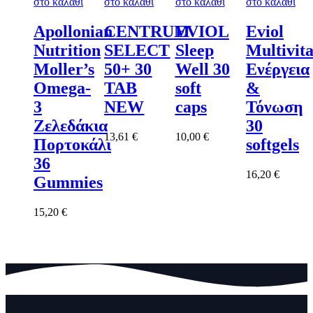
στο καλάθι
στο καλάθι
στο καλάθι
στο καλάθι
Apollonian
CENTRUM
EVIOL
Eviol
Nutrition
SELECT
Sleep
Multivit
Moller’s
50+ 30
Well 30
Ενέργεια
Omega-
TAB
soft
&
3
NEW
caps
Τόνωση
Ζελεδάκια
30
13,61
€
10,00
€
Πορτοκάλι
softgels
36
16,20
€
Gummies
15,20
€