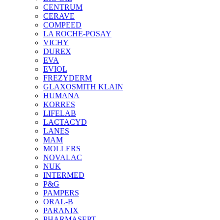
CENTRUM
CERAVE
COMPEED
LA ROCHE-POSAY
VICHY
DUREX
EVA
EVIOL
FREZYDERM
GLAXOSMITH KLAIN
HUMANA
KORRES
LIFELAB
LACTACYD
LANES
MAM
MOLLERS
NOVALAC
NUK
INTERMED
P&G
PAMPERS
ORAL-B
PARANIX
PHARMASEPT