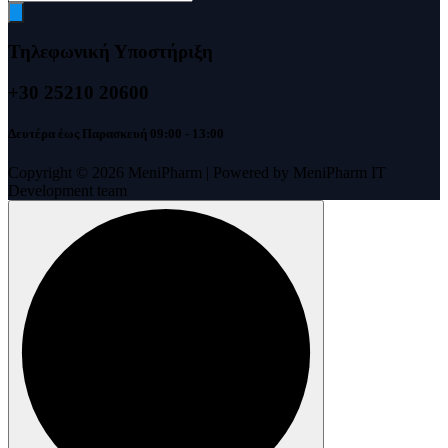
search
Τηλεφωνική Υποστήριξη
+30 25210 20600
Δευτέρα έως Παρασκευή 09:00 - 13:00
Copyright © 2026 MeniPharm | Powered by MeniPharm IT
Development team