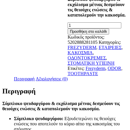
εκχύλισμα μέτνας δεσμεύουν
τις θειούχες ενώσεις &
καταπολεμούν την κακοσμία.
Frezyderm
Odor
Προσθήκη στο καλάθι
Blocker
Κωδικός προϊόντος:
Toothpaste
5202888281105
Κατηγορίες:
75ml
FREZYDERM
,
ΕΤΑΙΡΕΙΕΣ
,
ποσότητα
ΚΑΚΟΣΜΙΑ
,
ΟΔΟΝΤΟΚΡΕΜΕΣ
,
ΣΤΟΜΑΤΙΚΗ ΥΓΙΕΙΝΗ
Ετικέτες:
Frezyderm
,
ODOR
,
TOOTHPASTE
Περιγραφή
Αξιολογήσεις (0)
Περιγραφή
Σύμπλοκο ψευδαργύρου & εκχύλισμα μέτνας δεσμεύουν τις
θειούχες ενώσεις & καταπολεμούν την κακοσμία.
Σύμπλοκο ψευδαργύρου:
Εξουδετερώνει τις θειούχες
ενώσεις που αποτελούν το κύριο αίτιο της κακοσμίας του
στόματος.