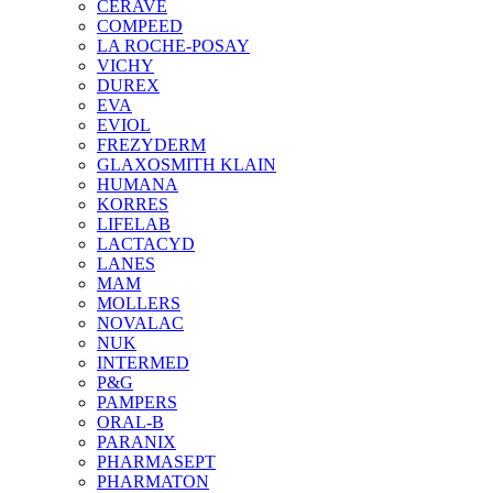
CERAVE
COMPEED
LA ROCHE-POSAY
VICHY
DUREX
EVA
EVIOL
FREZYDERM
GLAXOSMITH KLAIN
HUMANA
KORRES
LIFELAB
LACTACYD
LANES
MAM
MOLLERS
NOVALAC
NUK
INTERMED
P&G
PAMPERS
ORAL-B
PARANIX
PHARMASEPT
PHARMATON