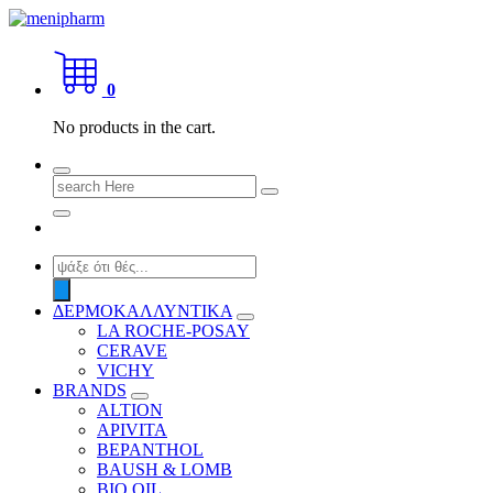
Skip
to
shop 2 easily
content
0
No products in the cart.
Search
for:
Products
search
ΔΕΡΜΟΚΑΛΛΥΝΤΙΚΑ
LA ROCHE-POSAY
CERAVE
VICHY
BRANDS
ALTION
APIVITA
BEPANTHOL
BAUSH & LOMB
BIO OIL