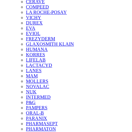
CERAVE
COMPEED
LA ROCHE-POSAY
VICHY
DUREX
EVA
EVIOL
FREZYDERM
GLAXOSMITH KLAIN
HUMANA
KORRES
LIFELAB
LACTACYD
LANES
MAM
MOLLERS
NOVALAC
NUK
INTERMED
P&G
PAMPERS
ORAL-B
PARANIX
PHARMASEPT
PHARMATON