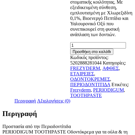
στοματικής κοιλότητας. Με
εξειδικευμένη σύνθεση,
εμπλουτισμένη με Χλωρεξιδίνη
0,1%, Βιοενεργό Πεπτίδιο και
Υαλουρονικό Οξύ που
συνεπικουρεί στη φυσική
ανάπλαση των δοντιών.
Frezyderm
Periodigum
Προσθήκη στο καλάθι
Toothpaste
Κωδικός προϊόντος:
75ml
5202888281044
Κατηγορίες:
ποσότητα
FREZYDERM
,
ΑΦΘΕΣ
,
ΕΤΑΙΡΕΙΕΣ
,
ΟΔΟΝΤΟΚΡΕΜΕΣ
,
ΠΕΡΙΟΔΟΝΤΙΤΙΔΑ
Ετικέτες:
Frezyderm
,
PERIODIGUM
,
TOOTHPASTE
Περιγραφή
Αξιολογήσεις (0)
Περιγραφή
Προστασία από την Περιοδοντίτιδα
PERIODIGUM TOOTHPASTE Οδοντόκρεμα για τα ούλα & τη