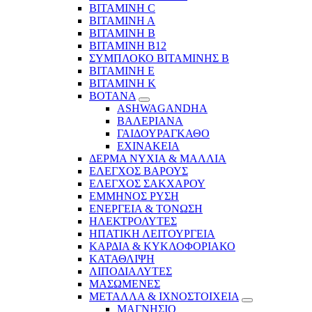
ΒΙΤΑΜΙΝΗ C
ΒΙΤΑΜΙΝΗ Α
ΒΙΤΑΜΙΝΗ Β
ΒΙΤΑΜΙΝΗ Β12
ΣΥΜΠΛΟΚΟ ΒΙΤΑΜΙΝΗΣ Β
ΒΙΤΑΜΙΝΗ Ε
ΒΙΤΑΜΙΝΗ Κ
ΒΟΤΑΝΑ
ASHWAGANDHA
ΒΑΛΕΡΙΑΝΑ
ΓΑΙΔΟΥΡΑΓΚΑΘΟ
ΕΧΙΝΑΚΕΙΑ
ΔΕΡΜΑ ΝΥΧΙΑ & ΜΑΛΛΙΑ
ΕΛΕΓΧΟΣ ΒΑΡΟΥΣ
ΕΛΕΓΧΟΣ ΣΑΚΧΑΡΟΥ
ΕΜΜΗΝΟΣ ΡΥΣΗ
ΕΝΕΡΓΕΙΑ & ΤΟΝΩΣΗ
ΗΛΕΚΤΡΟΛΥΤΕΣ
ΗΠΑΤΙΚΗ ΛΕΙΤΟΥΡΓΕΙΑ
ΚΑΡΔΙΑ & ΚΥΚΛΟΦΟΡΙΑΚΟ
ΚΑΤΑΘΛΙΨΗ
ΛΙΠΟΔΙΑΛΥΤΕΣ
ΜΑΣΩΜΕΝΕΣ
ΜΕΤΑΛΛΑ & ΙΧΝΟΣΤΟΙΧΕΙΑ
ΜΑΓΝΗΣΙΟ