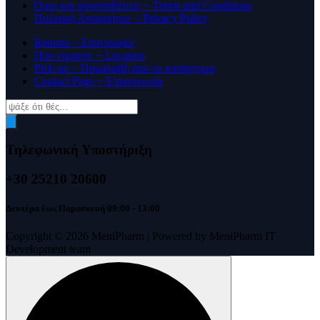
Όροι και προυποθέσεις ~ Terms and Conditions
Πολιτική Απορρήτου ~ Privacy Policy
Returns ~ Επιστροφές
Που είμαστε ~ Location
Pick up ~ Παραλαβή απο το κατάστημα
Contact Page ~ Επικοινωνία
Products
search
Τηλεφωνική Υποστήριξη
+30 25210 20600
Δευτέρα έως Παρασκευή 09:00 - 13:00
Copyright © 2026 MeniPharm | Powered by MeniPharm IT
Development team