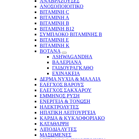
ΑΝΑΒΡΑΖΟΥΣΕΣ
ΑΝΟΣΟΠΟΙΟΙΤΙΚΟ
ΒΙΤΑΜΙΝΗ C
ΒΙΤΑΜΙΝΗ Α
ΒΙΤΑΜΙΝΗ Β
ΒΙΤΑΜΙΝΗ Β12
ΣΥΜΠΛΟΚΟ ΒΙΤΑΜΙΝΗΣ Β
ΒΙΤΑΜΙΝΗ Ε
ΒΙΤΑΜΙΝΗ Κ
ΒΟΤΑΝΑ
ASHWAGANDHA
ΒΑΛΕΡΙΑΝΑ
ΓΑΙΔΟΥΡΑΓΚΑΘΟ
ΕΧΙΝΑΚΕΙΑ
ΔΕΡΜΑ ΝΥΧΙΑ & ΜΑΛΛΙΑ
ΕΛΕΓΧΟΣ ΒΑΡΟΥΣ
ΕΛΕΓΧΟΣ ΣΑΚΧΑΡΟΥ
ΕΜΜΗΝΟΣ ΡΥΣΗ
ΕΝΕΡΓΕΙΑ & ΤΟΝΩΣΗ
ΗΛΕΚΤΡΟΛΥΤΕΣ
ΗΠΑΤΙΚΗ ΛΕΙΤΟΥΡΓΕΙΑ
ΚΑΡΔΙΑ & ΚΥΚΛΟΦΟΡΙΑΚΟ
ΚΑΤΑΘΛΙΨΗ
ΛΙΠΟΔΙΑΛΥΤΕΣ
ΜΑΣΩΜΕΝΕΣ