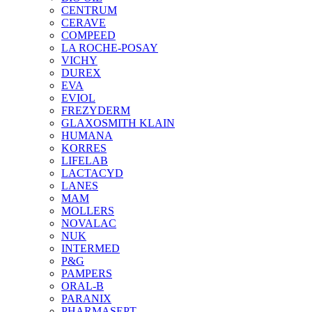
CENTRUM
CERAVE
COMPEED
LA ROCHE-POSAY
VICHY
DUREX
EVA
EVIOL
FREZYDERM
GLAXOSMITH KLAIN
HUMANA
KORRES
LIFELAB
LACTACYD
LANES
MAM
MOLLERS
NOVALAC
NUK
INTERMED
P&G
PAMPERS
ORAL-B
PARANIX
PHARMASEPT