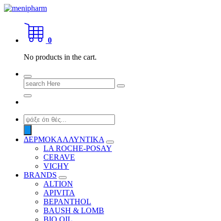
Skip
to
shop 2 easily
content
0
No products in the cart.
Search
for:
Products
search
ΔΕΡΜΟΚΑΛΛΥΝΤΙΚΑ
LA ROCHE-POSAY
CERAVE
VICHY
BRANDS
ALTION
APIVITA
BEPANTHOL
BAUSH & LOMB
BIO OIL