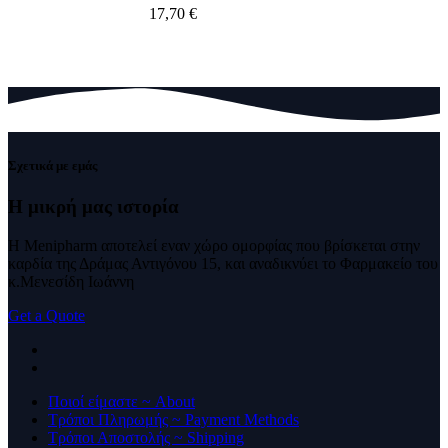
17,70
€
Σχετικά με εμάς
Η μικρή μας
ιστορία
Η Menipharm αποτελεί εναν χώρο ομορφίας που βρίσκεται στην
καρδία της Δράμας Αντιγόνου 15, και αναδικνύει το Φαρμακείο του
κ.Μενεσίδη Ιωάννη
Get a Quote
Ποιοί είμαστε ~ About
Τρόποι Πληρωμής ~ Payment Methods
Τρόποι Αποστολής ~ Shipping