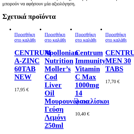
μπορούν να αφήσουν μία αξιολόγηση.
Σχετικά προϊόντα
Προσθήκη
Προσθήκη
Προσθήκη
Προσθήκη
στο καλάθι
στο καλάθι
στο καλάθι
στο καλάθι
CENTRUM
Apollonian
Centrum
CENTR
A-ZINC
Nutrition
Immunity
MEN 30
60TAB
Moller’s
Vitamin
TABS
NEW
Cod
C Max
17,70
€
Liver
1000mg
17,95
€
Oil
14
Μουρουνέλαιο
φακελίσκοι
Γεύση
10,40
€
Λεμόνι
250ml