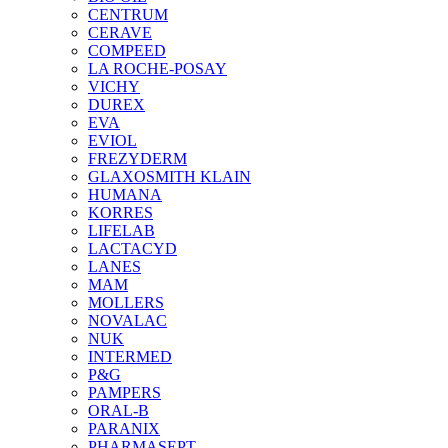
CENTRUM
CERAVE
COMPEED
LA ROCHE-POSAY
VICHY
DUREX
EVA
EVIOL
FREZYDERM
GLAXOSMITH KLAIN
HUMANA
KORRES
LIFELAB
LACTACYD
LANES
MAM
MOLLERS
NOVALAC
NUK
INTERMED
P&G
PAMPERS
ORAL-B
PARANIX
PHARMASEPT