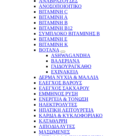
ΑΝΑΒΡΑΖΟΥΣΕΣ
ΑΝΟΣΟΠΟΙΟΙΤΙΚΟ
ΒΙΤΑΜΙΝΗ C
ΒΙΤΑΜΙΝΗ Α
ΒΙΤΑΜΙΝΗ Β
ΒΙΤΑΜΙΝΗ Β12
ΣΥΜΠΛΟΚΟ ΒΙΤΑΜΙΝΗΣ Β
ΒΙΤΑΜΙΝΗ Ε
ΒΙΤΑΜΙΝΗ Κ
ΒΟΤΑΝΑ
ASHWAGANDHA
ΒΑΛΕΡΙΑΝΑ
ΓΑΙΔΟΥΡΑΓΚΑΘΟ
ΕΧΙΝΑΚΕΙΑ
ΔΕΡΜΑ ΝΥΧΙΑ & ΜΑΛΛΙΑ
ΕΛΕΓΧΟΣ ΒΑΡΟΥΣ
ΕΛΕΓΧΟΣ ΣΑΚΧΑΡΟΥ
ΕΜΜΗΝΟΣ ΡΥΣΗ
ΕΝΕΡΓΕΙΑ & ΤΟΝΩΣΗ
ΗΛΕΚΤΡΟΛΥΤΕΣ
ΗΠΑΤΙΚΗ ΛΕΙΤΟΥΡΓΕΙΑ
ΚΑΡΔΙΑ & ΚΥΚΛΟΦΟΡΙΑΚΟ
ΚΑΤΑΘΛΙΨΗ
ΛΙΠΟΔΙΑΛΥΤΕΣ
ΜΑΣΩΜΕΝΕΣ