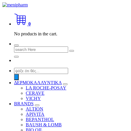
Skip
to
shop 2 easily
content
0
No products in the cart.
Search
for:
Products
search
ΔΕΡΜΟΚΑΛΛΥΝΤΙΚΑ
LA ROCHE-POSAY
CERAVE
VICHY
BRANDS
ALTION
APIVITA
BEPANTHOL
BAUSH & LOMB
BIO OIL