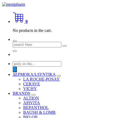
Skip
to
shop 2 easily
content
0
No products in the cart.
Search
for:
Products
search
ΔΕΡΜΟΚΑΛΛΥΝΤΙΚΑ
LA ROCHE-POSAY
CERAVE
VICHY
BRANDS
ALTION
APIVITA
BEPANTHOL
BAUSH & LOMB
BIO OIL