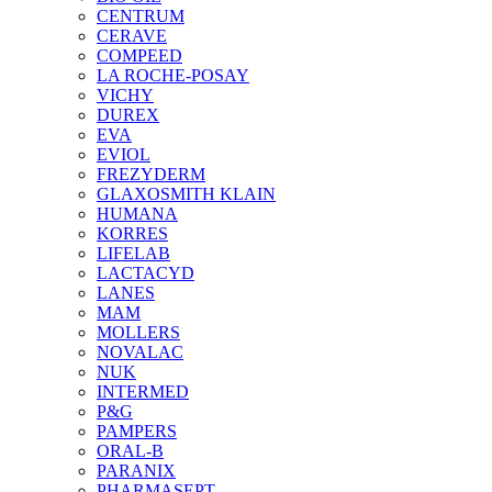
CENTRUM
CERAVE
COMPEED
LA ROCHE-POSAY
VICHY
DUREX
EVA
EVIOL
FREZYDERM
GLAXOSMITH KLAIN
HUMANA
KORRES
LIFELAB
LACTACYD
LANES
MAM
MOLLERS
NOVALAC
NUK
INTERMED
P&G
PAMPERS
ORAL-B
PARANIX
PHARMASEPT