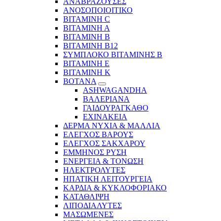
ΑΝΑΒΡΑΖΟΥΣΕΣ
ΑΝΟΣΟΠΟΙΟΙΤΙΚΟ
ΒΙΤΑΜΙΝΗ C
ΒΙΤΑΜΙΝΗ Α
ΒΙΤΑΜΙΝΗ Β
ΒΙΤΑΜΙΝΗ Β12
ΣΥΜΠΛΟΚΟ ΒΙΤΑΜΙΝΗΣ Β
ΒΙΤΑΜΙΝΗ Ε
ΒΙΤΑΜΙΝΗ Κ
ΒΟΤΑΝΑ
ASHWAGANDHA
ΒΑΛΕΡΙΑΝΑ
ΓΑΙΔΟΥΡΑΓΚΑΘΟ
ΕΧΙΝΑΚΕΙΑ
ΔΕΡΜΑ ΝΥΧΙΑ & ΜΑΛΛΙΑ
ΕΛΕΓΧΟΣ ΒΑΡΟΥΣ
ΕΛΕΓΧΟΣ ΣΑΚΧΑΡΟΥ
ΕΜΜΗΝΟΣ ΡΥΣΗ
ΕΝΕΡΓΕΙΑ & ΤΟΝΩΣΗ
ΗΛΕΚΤΡΟΛΥΤΕΣ
ΗΠΑΤΙΚΗ ΛΕΙΤΟΥΡΓΕΙΑ
ΚΑΡΔΙΑ & ΚΥΚΛΟΦΟΡΙΑΚΟ
ΚΑΤΑΘΛΙΨΗ
ΛΙΠΟΔΙΑΛΥΤΕΣ
ΜΑΣΩΜΕΝΕΣ