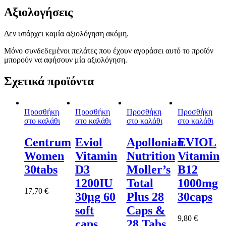
Αξιολογήσεις
Δεν υπάρχει καμία αξιολόγηση ακόμη.
Μόνο συνδεδεμένοι πελάτες που έχουν αγοράσει αυτό το προϊόν
μπορούν να αφήσουν μία αξιολόγηση.
Σχετικά προϊόντα
Προσθήκη
Προσθήκη
Προσθήκη
Προσθήκη
στο καλάθι
στο καλάθι
στο καλάθι
στο καλάθι
Centrum
Eviol
Apollonian
EVIOL
Women
Vitamin
Nutrition
Vitamin
30tabs
D3
Moller’s
B12
1200IU
Total
1000mg
17,70
€
30μg 60
Plus 28
30caps
soft
Caps &
9,80
€
caps
28 Tabs