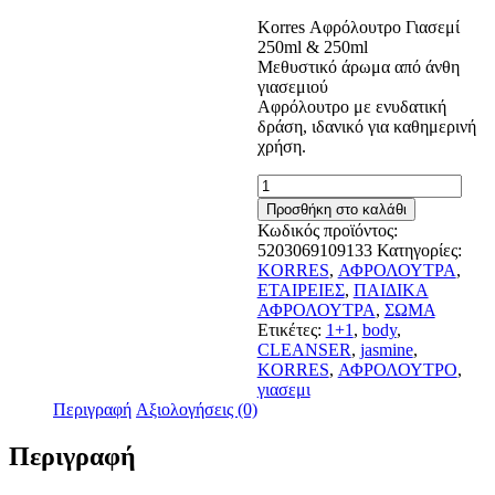
Korres Αφρόλουτρο Γιασεμί
250ml & 250ml
Μεθυστικό άρωμα από άνθη
γιασεμιού
Αφρόλουτρο με ενυδατική
δράση, ιδανικό για καθημερινή
χρήση.
KORRES
ΑΦΡΟΛΟΥΤΡΟ
Προσθήκη στο καλάθι
ΓΙΑΣΕΜΙ
Κωδικός προϊόντος:
250ML
5203069109133
Κατηγορίες:
1+1
KORRES
,
ΑΦΡΟΛΟΥΤΡΑ
,
ΔΩΡΟ
ΕΤΑΙΡΕΙΕΣ
,
ΠΑΙΔΙΚΑ
ποσότητα
ΑΦΡΟΛΟΥΤΡΑ
,
ΣΩΜΑ
Ετικέτες:
1+1
,
body
,
CLEANSER
,
jasmine
,
KORRES
,
ΑΦΡΟΛΟΥΤΡΟ
,
γιασεμι
Περιγραφή
Αξιολογήσεις (0)
Περιγραφή