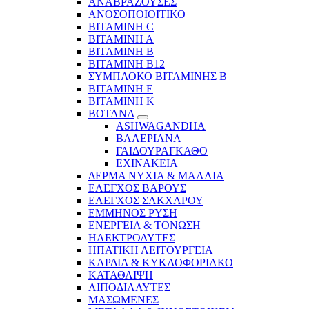
ΑΝΑΒΡΑΖΟΥΣΕΣ
ΑΝΟΣΟΠΟΙΟΙΤΙΚΟ
ΒΙΤΑΜΙΝΗ C
ΒΙΤΑΜΙΝΗ Α
ΒΙΤΑΜΙΝΗ Β
ΒΙΤΑΜΙΝΗ Β12
ΣΥΜΠΛΟΚΟ ΒΙΤΑΜΙΝΗΣ Β
ΒΙΤΑΜΙΝΗ Ε
ΒΙΤΑΜΙΝΗ Κ
ΒΟΤΑΝΑ
ASHWAGANDHA
ΒΑΛΕΡΙΑΝΑ
ΓΑΙΔΟΥΡΑΓΚΑΘΟ
ΕΧΙΝΑΚΕΙΑ
ΔΕΡΜΑ ΝΥΧΙΑ & ΜΑΛΛΙΑ
ΕΛΕΓΧΟΣ ΒΑΡΟΥΣ
ΕΛΕΓΧΟΣ ΣΑΚΧΑΡΟΥ
ΕΜΜΗΝΟΣ ΡΥΣΗ
ΕΝΕΡΓΕΙΑ & ΤΟΝΩΣΗ
ΗΛΕΚΤΡΟΛΥΤΕΣ
ΗΠΑΤΙΚΗ ΛΕΙΤΟΥΡΓΕΙΑ
ΚΑΡΔΙΑ & ΚΥΚΛΟΦΟΡΙΑΚΟ
ΚΑΤΑΘΛΙΨΗ
ΛΙΠΟΔΙΑΛΥΤΕΣ
ΜΑΣΩΜΕΝΕΣ