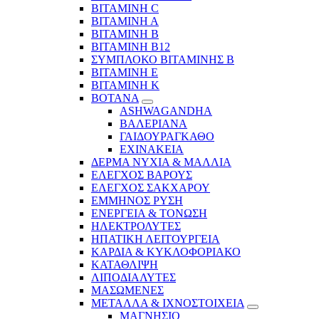
ΒΙΤΑΜΙΝΗ C
ΒΙΤΑΜΙΝΗ Α
ΒΙΤΑΜΙΝΗ Β
ΒΙΤΑΜΙΝΗ Β12
ΣΥΜΠΛΟΚΟ ΒΙΤΑΜΙΝΗΣ Β
ΒΙΤΑΜΙΝΗ Ε
ΒΙΤΑΜΙΝΗ Κ
ΒΟΤΑΝΑ
ASHWAGANDHA
ΒΑΛΕΡΙΑΝΑ
ΓΑΙΔΟΥΡΑΓΚΑΘΟ
ΕΧΙΝΑΚΕΙΑ
ΔΕΡΜΑ ΝΥΧΙΑ & ΜΑΛΛΙΑ
ΕΛΕΓΧΟΣ ΒΑΡΟΥΣ
ΕΛΕΓΧΟΣ ΣΑΚΧΑΡΟΥ
ΕΜΜΗΝΟΣ ΡΥΣΗ
ΕΝΕΡΓΕΙΑ & ΤΟΝΩΣΗ
ΗΛΕΚΤΡΟΛΥΤΕΣ
ΗΠΑΤΙΚΗ ΛΕΙΤΟΥΡΓΕΙΑ
ΚΑΡΔΙΑ & ΚΥΚΛΟΦΟΡΙΑΚΟ
ΚΑΤΑΘΛΙΨΗ
ΛΙΠΟΔΙΑΛΥΤΕΣ
ΜΑΣΩΜΕΝΕΣ
ΜΕΤΑΛΛΑ & ΙΧΝΟΣΤΟΙΧΕΙΑ
ΜΑΓΝΗΣΙΟ