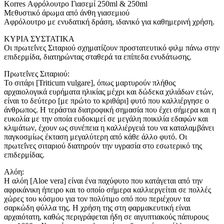
Korres Αφρόλουτρο Γιασεμί 250ml & 250ml
Μεθυστικό άρωμα από άνθη γιασεμιού
Αφρόλουτρο με ενυδατική δράση, ιδανικό για καθημερινή χρήση.
ΚΥΡΙΑ ΣΥΣΤΑΤΙΚΑ
Οι πρωτεΐνες Σιταριού σχηματίζουν προστατευτικό φιλμ πάνω στην
επιδερμίδα, διατηρώντας σταθερά τα επίπεδα ενυδάτωσης.
Πρωτεΐνες Σιταριού:
Το σιτάρι [Triticum vulgare], όπως μαρτυρούν πλήθος
αρχαιολογικά ευρήματα ηλικίας μέχρι και δώδεκα χιλιάδων ετών,
είναι το δεύτερο [με πρώτο το κριθάρι] φυτό που καλλιέργησε ο
άνθρωπος. Η τεράστια διατροφική σημασία που έχει σήμερα και η
ευκολία με την οποία ευδοκιμεί σε μεγάλη ποικιλία εδαφών και
κλιμάτων, έχουν ως συνέπεια η καλλιέργειά του να καταλαμβάνει
παγκοσμίως έκταση μεγαλύτερη από κάθε άλλο φυτό. Οι
πρωτεΐνες σιταριού διατηρούν την υγρασία στο εσωτερικό της
επιδερμίδας.
Αλόη:
Η αλόη [Aloe vera] είναι ένα παχύφυτο που κατάγεται από την
αφρικάνικη ήπειρο και το οποίο σήμερα καλλιεργείται σε πολλές
χώρες του κόσμου για τον πολύτιμο οπό που περιέχουν τα
σαρκώδη φύλλα της. Η χρήση της στη φαρμακευτική είναι
αρχαιότατη, καθώς περιγράφεται ήδη σε αιγυπτιακούς πάπυρους