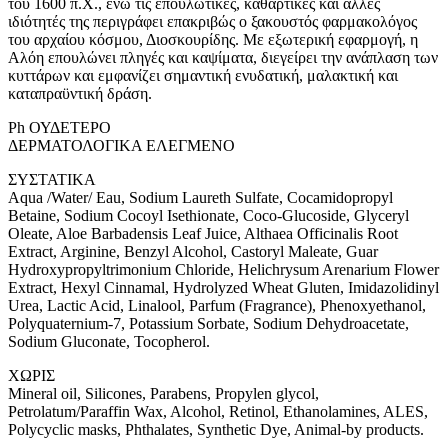
του 1600 π.Χ., ενώ τις επουλωτικές, καθαρτικές και άλλες
ιδιότητές της περιγράφει επακριβώς ο ξακουστός φαρμακολόγος
του αρχαίου κόσμου, Διοσκουρίδης. Με εξωτερική εφαρμογή, η
Αλόη επουλώνει πληγές και καψίματα, διεγείρει την ανάπλαση των
κυττάρων και εμφανίζει σημαντική ενυδατική, μαλακτική και
καταπραϋντική δράση.
Ph ΟΥΔΕΤΕΡΟ
ΔΕΡΜΑΤΟΛΟΓΙΚΑ ΕΛΕΓΜΕΝΟ
ΣΥΣΤΑΤΙΚΑ
Aqua /Water/ Eau, Sodium Laureth Sulfate, Cocamidopropyl
Betaine, Sodium Cocoyl Isethionate, Coco-Glucoside, Glyceryl
Oleate, Aloe Barbadensis Leaf Juice, Althaea Officinalis Root
Extract, Arginine, Benzyl Alcohol, Castoryl Maleate, Guar
Hydroxypropyltrimonium Chloride, Helichrysum Arenarium Flower
Extract, Hexyl Cinnamal, Hydrolyzed Wheat Gluten, Imidazolidinyl
Urea, Lactic Acid, Linalool, Parfum (Fragrance), Phenoxyethanol,
Polyquaternium-7, Potassium Sorbate, Sodium Dehydroacetate,
Sodium Gluconate, Tocopherol.
ΧΩΡΙΣ
Mineral oil, Silicones, Parabens, Propylen glycol,
Petrolatum/Paraffin Wax, Alcohol, Retinol, Ethanolamines, ALES,
Polycyclic masks, Phthalates, Synthetic Dye, Animal-by products.