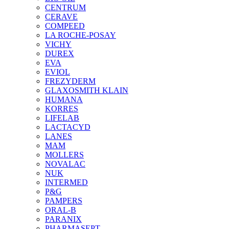
CENTRUM
CERAVE
COMPEED
LA ROCHE-POSAY
VICHY
DUREX
EVA
EVIOL
FREZYDERM
GLAXOSMITH KLAIN
HUMANA
KORRES
LIFELAB
LACTACYD
LANES
MAM
MOLLERS
NOVALAC
NUK
INTERMED
P&G
PAMPERS
ORAL-B
PARANIX
PHARMASEPT