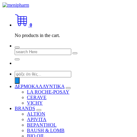
Skip
to
shop 2 easily
content
0
No products in the cart.
Search
for:
Products
search
ΔΕΡΜΟΚΑΛΛΥΝΤΙΚΑ
LA ROCHE-POSAY
CERAVE
VICHY
BRANDS
ALTION
APIVITA
BEPANTHOL
BAUSH & LOMB
BIO OIL