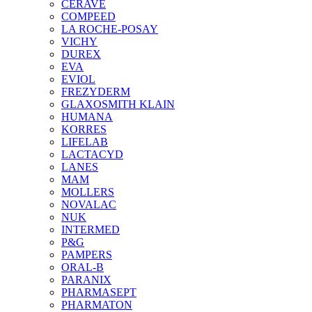
CERAVE
COMPEED
LA ROCHE-POSAY
VICHY
DUREX
EVA
EVIOL
FREZYDERM
GLAXOSMITH KLAIN
HUMANA
KORRES
LIFELAB
LACTACYD
LANES
MAM
MOLLERS
NOVALAC
NUK
INTERMED
P&G
PAMPERS
ORAL-B
PARANIX
PHARMASEPT
PHARMATON