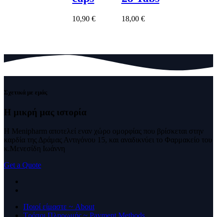
10,90
€
18,00
€
Σχετικά με εμάς
Η μικρή μας
ιστορία
Η Menipharm αποτελεί εναν χώρο ομορφίας που βρίσκεται στην
καρδία της Δράμας Αντιγόνου 15, και αναδικνύει το Φαρμακείο του
κ.Μενεσίδη Ιωάννη
Get a Quote
Ποιοί είμαστε ~ About
Τρόποι Πληρωμής ~ Payment Methods