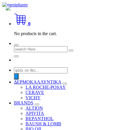
Skip
to
shop 2 easily
content
0
No products in the cart.
Search
for:
Products
search
ΔΕΡΜΟΚΑΛΛΥΝΤΙΚΑ
LA ROCHE-POSAY
CERAVE
VICHY
BRANDS
ALTION
APIVITA
BEPANTHOL
BAUSH & LOMB
BIO OIL