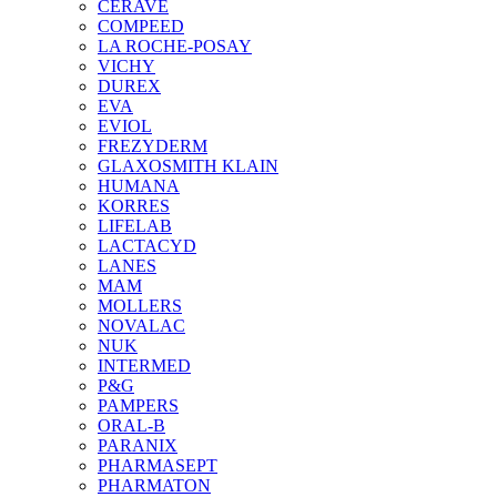
CERAVE
COMPEED
LA ROCHE-POSAY
VICHY
DUREX
EVA
EVIOL
FREZYDERM
GLAXOSMITH KLAIN
HUMANA
KORRES
LIFELAB
LACTACYD
LANES
MAM
MOLLERS
NOVALAC
NUK
INTERMED
P&G
PAMPERS
ORAL-B
PARANIX
PHARMASEPT
PHARMATON