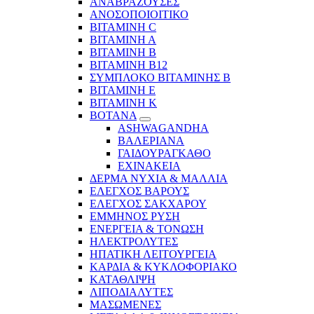
ΑΝΑΒΡΑΖΟΥΣΕΣ
ΑΝΟΣΟΠΟΙΟΙΤΙΚΟ
ΒΙΤΑΜΙΝΗ C
ΒΙΤΑΜΙΝΗ Α
ΒΙΤΑΜΙΝΗ Β
ΒΙΤΑΜΙΝΗ Β12
ΣΥΜΠΛΟΚΟ ΒΙΤΑΜΙΝΗΣ Β
ΒΙΤΑΜΙΝΗ Ε
ΒΙΤΑΜΙΝΗ Κ
ΒΟΤΑΝΑ
ASHWAGANDHA
ΒΑΛΕΡΙΑΝΑ
ΓΑΙΔΟΥΡΑΓΚΑΘΟ
ΕΧΙΝΑΚΕΙΑ
ΔΕΡΜΑ ΝΥΧΙΑ & ΜΑΛΛΙΑ
ΕΛΕΓΧΟΣ ΒΑΡΟΥΣ
ΕΛΕΓΧΟΣ ΣΑΚΧΑΡΟΥ
ΕΜΜΗΝΟΣ ΡΥΣΗ
ΕΝΕΡΓΕΙΑ & ΤΟΝΩΣΗ
ΗΛΕΚΤΡΟΛΥΤΕΣ
ΗΠΑΤΙΚΗ ΛΕΙΤΟΥΡΓΕΙΑ
ΚΑΡΔΙΑ & ΚΥΚΛΟΦΟΡΙΑΚΟ
ΚΑΤΑΘΛΙΨΗ
ΛΙΠΟΔΙΑΛΥΤΕΣ
ΜΑΣΩΜΕΝΕΣ