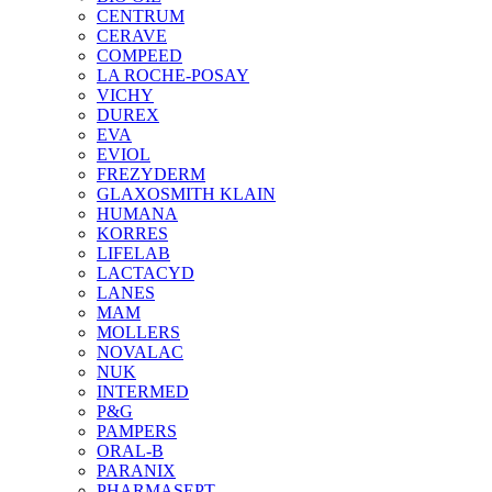
CENTRUM
CERAVE
COMPEED
LA ROCHE-POSAY
VICHY
DUREX
EVA
EVIOL
FREZYDERM
GLAXOSMITH KLAIN
HUMANA
KORRES
LIFELAB
LACTACYD
LANES
MAM
MOLLERS
NOVALAC
NUK
INTERMED
P&G
PAMPERS
ORAL-B
PARANIX
PHARMASEPT