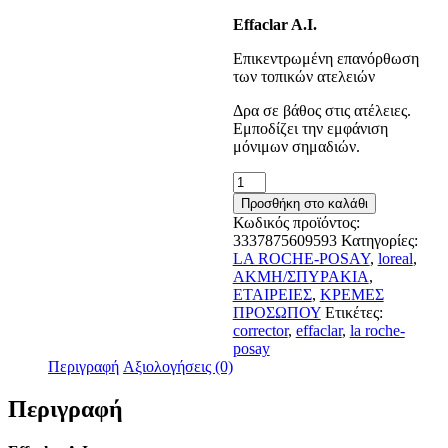
Effaclar A.I.
Επικεντρωμένη επανόρθωση
των τοπικών ατελειών
Δρα σε βάθος στις ατέλειες.
Εμποδίζει την εμφάνιση
μόνιμων σημαδιών.
LA
ROCHE
Προσθήκη στο καλάθι
POSAY
Κωδικός προϊόντος:
EFFACLAR
3337875609593
Κατηγορίες:
AI
LA ROCHE-POSAY
,
loreal
,
15ML
ΑΚΜΗ/ΣΠΥΡΑΚΙΑ
,
ποσότητα
ΕΤΑΙΡΕΙΕΣ
,
ΚΡΕΜΕΣ
ΠΡΟΣΩΠΟΥ
Ετικέτες:
corrector
,
effaclar
,
la roche-
posay
Περιγραφή
Αξιολογήσεις (0)
Περιγραφή