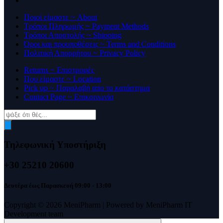
Ποιοί είμαστε ~ About
Τρόποι Πληρωμής ~ Payment Methods
Τρόποι Αποστολής ~ Shipping
Όροι και προυποθέσεις ~ Terms and Conditions
Πολιτική Απορρήτου ~ Privacy Policy
Returns ~ Επιστροφές
Που είμαστε ~ Location
Pick up ~ Παραλαβή απο το κατάστημα
Contact Page ~ Επικοινωνία
Products
search
Τηλεφωνική Υποστήριξη
+30 25210 20600
Δευτέρα έως Παρασκευή 09:00 - 13:00
Copyright © 2026 MeniPharm | Powered by MeniPharm IT
Development team