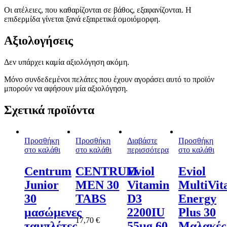
Οι ατέλειες, που καθαρίζονται σε βάθος, εξαφανίζονται. Η
επιδερμίδα γίνεται ξανά εξαιρετικά ομοιόμορφη.
Αξιολογήσεις
Δεν υπάρχει καμία αξιολόγηση ακόμη.
Μόνο συνδεδεμένοι πελάτες που έχουν αγοράσει αυτό το προϊόν
μπορούν να αφήσουν μία αξιολόγηση.
Σχετικά προϊόντα
Προσθήκη
Προσθήκη
Διαβάστε
Προσθήκη
στο καλάθι
στο καλάθι
περισσότερα
στο καλάθι
Centrum
CENTRUM
Eviol
Eviol
Junior
MEN 30
Vitamin
MultiVit
30
TABS
D3
Energy
μασώμενες
2200IU
Plus 30
17,70
€
ταμπλέτες
55μg 60
Μαλακές