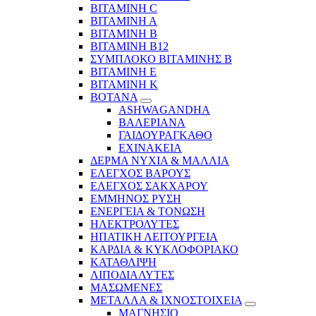
ΒΙΤΑΜΙΝΗ C
ΒΙΤΑΜΙΝΗ Α
ΒΙΤΑΜΙΝΗ Β
ΒΙΤΑΜΙΝΗ Β12
ΣΥΜΠΛΟΚΟ ΒΙΤΑΜΙΝΗΣ Β
ΒΙΤΑΜΙΝΗ Ε
ΒΙΤΑΜΙΝΗ Κ
ΒΟΤΑΝΑ
ASHWAGANDHA
ΒΑΛΕΡΙΑΝΑ
ΓΑΙΔΟΥΡΑΓΚΑΘΟ
ΕΧΙΝΑΚΕΙΑ
ΔΕΡΜΑ ΝΥΧΙΑ & ΜΑΛΛΙΑ
ΕΛΕΓΧΟΣ ΒΑΡΟΥΣ
ΕΛΕΓΧΟΣ ΣΑΚΧΑΡΟΥ
ΕΜΜΗΝΟΣ ΡΥΣΗ
ΕΝΕΡΓΕΙΑ & ΤΟΝΩΣΗ
ΗΛΕΚΤΡΟΛΥΤΕΣ
ΗΠΑΤΙΚΗ ΛΕΙΤΟΥΡΓΕΙΑ
ΚΑΡΔΙΑ & ΚΥΚΛΟΦΟΡΙΑΚΟ
ΚΑΤΑΘΛΙΨΗ
ΛΙΠΟΔΙΑΛΥΤΕΣ
ΜΑΣΩΜΕΝΕΣ
ΜΕΤΑΛΛΑ & ΙΧΝΟΣΤΟΙΧΕΙΑ
ΜΑΓΝΗΣΙΟ