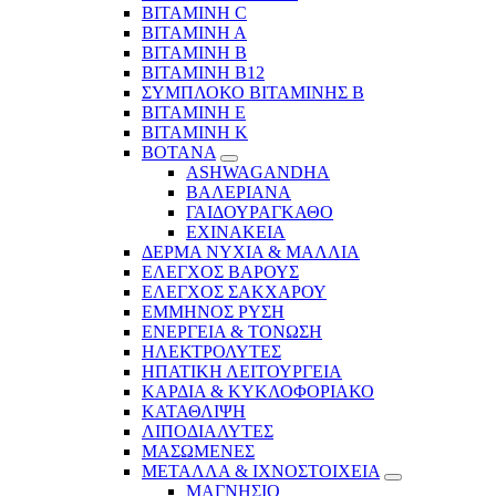
ΒΙΤΑΜΙΝΗ C
ΒΙΤΑΜΙΝΗ Α
ΒΙΤΑΜΙΝΗ Β
ΒΙΤΑΜΙΝΗ Β12
ΣΥΜΠΛΟΚΟ ΒΙΤΑΜΙΝΗΣ Β
ΒΙΤΑΜΙΝΗ Ε
ΒΙΤΑΜΙΝΗ Κ
ΒΟΤΑΝΑ
ASHWAGANDHA
ΒΑΛΕΡΙΑΝΑ
ΓΑΙΔΟΥΡΑΓΚΑΘΟ
ΕΧΙΝΑΚΕΙΑ
ΔΕΡΜΑ ΝΥΧΙΑ & ΜΑΛΛΙΑ
ΕΛΕΓΧΟΣ ΒΑΡΟΥΣ
ΕΛΕΓΧΟΣ ΣΑΚΧΑΡΟΥ
ΕΜΜΗΝΟΣ ΡΥΣΗ
ΕΝΕΡΓΕΙΑ & ΤΟΝΩΣΗ
ΗΛΕΚΤΡΟΛΥΤΕΣ
ΗΠΑΤΙΚΗ ΛΕΙΤΟΥΡΓΕΙΑ
ΚΑΡΔΙΑ & ΚΥΚΛΟΦΟΡΙΑΚΟ
ΚΑΤΑΘΛΙΨΗ
ΛΙΠΟΔΙΑΛΥΤΕΣ
ΜΑΣΩΜΕΝΕΣ
ΜΕΤΑΛΛΑ & ΙΧΝΟΣΤΟΙΧΕΙΑ
ΜΑΓΝΗΣΙΟ