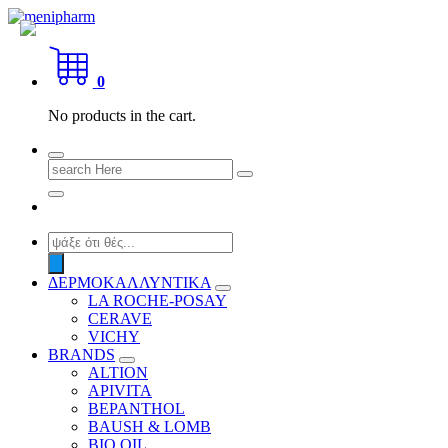
Skip
to
shop 2 easily
content
0
No products in the cart.
Search
for:
Products
search
ΔΕΡΜΟΚΑΛΛΥΝΤΙΚΑ
LA ROCHE-POSAY
CERAVE
VICHY
BRANDS
ALTION
APIVITA
BEPANTHOL
BAUSH & LOMB
BIO OIL