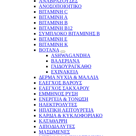
ΑΝΑΒΡΑΖΟΥΣΕΣ
ΑΝΟΣΟΠΟΙΟΙΤΙΚΟ
ΒΙΤΑΜΙΝΗ C
ΒΙΤΑΜΙΝΗ Α
ΒΙΤΑΜΙΝΗ Β
ΒΙΤΑΜΙΝΗ Β12
ΣΥΜΠΛΟΚΟ ΒΙΤΑΜΙΝΗΣ Β
ΒΙΤΑΜΙΝΗ Ε
ΒΙΤΑΜΙΝΗ Κ
ΒΟΤΑΝΑ
ASHWAGANDHA
ΒΑΛΕΡΙΑΝΑ
ΓΑΙΔΟΥΡΑΓΚΑΘΟ
ΕΧΙΝΑΚΕΙΑ
ΔΕΡΜΑ ΝΥΧΙΑ & ΜΑΛΛΙΑ
ΕΛΕΓΧΟΣ ΒΑΡΟΥΣ
ΕΛΕΓΧΟΣ ΣΑΚΧΑΡΟΥ
ΕΜΜΗΝΟΣ ΡΥΣΗ
ΕΝΕΡΓΕΙΑ & ΤΟΝΩΣΗ
ΗΛΕΚΤΡΟΛΥΤΕΣ
ΗΠΑΤΙΚΗ ΛΕΙΤΟΥΡΓΕΙΑ
ΚΑΡΔΙΑ & ΚΥΚΛΟΦΟΡΙΑΚΟ
ΚΑΤΑΘΛΙΨΗ
ΛΙΠΟΔΙΑΛΥΤΕΣ
ΜΑΣΩΜΕΝΕΣ