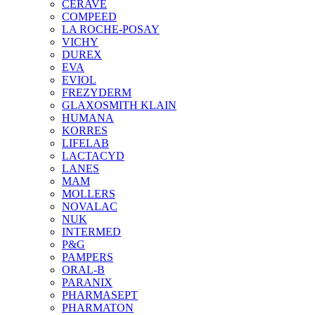
CERAVE
COMPEED
LA ROCHE-POSAY
VICHY
DUREX
EVA
EVIOL
FREZYDERM
GLAXOSMITH KLAIN
HUMANA
KORRES
LIFELAB
LACTACYD
LANES
MAM
MOLLERS
NOVALAC
NUK
INTERMED
P&G
PAMPERS
ORAL-B
PARANIX
PHARMASEPT
PHARMATON