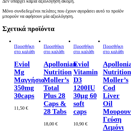
Δεν υπάρχει καμία αξιολόγηση ακόμη.
Μόνο συνδεδεμένοι πελάτες που έχουν αγοράσει αυτό το προϊόν
μπορούν να αφήσουν μία αξιολόγηση.
Σχετικά προϊόντα
Προσθήκη
Προσθήκη
Προσθήκη
Προσθήκη
στο καλάθι
στο καλάθι
στο καλάθι
στο καλάθι
Eviol
Apollonian
Eviol
Apolloni
Mg
Nutrition
Vitamin
Nutrition
Μαγνήσιο
Moller’s
D3
Moller’s
350mg
Total
1200IU
Cod
30caps
Plus 28
30μg 60
Liver
Caps &
soft
Oil
11,50
€
28 Tabs
caps
Μουρουν
Γεύση
18,00
€
10,90
€
Λεμόνι