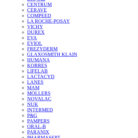
CENTRUM
CERAVE
COMPEED
LA ROCHE-POSAY
VICHY
DUREX
EVA
EVIOL
FREZYDERM
GLAXOSMITH KLAIN
HUMANA
KORRES
LIFELAB
LACTACYD
LANES
MAM
MOLLERS
NOVALAC
NUK
INTERMED
P&G
PAMPERS
ORAL-B
PARANIX
PHARMASEPT