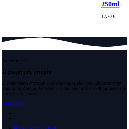
250ml
17,70
€
Σχετικά με εμάς
Η μικρή μας
ιστορία
Η Menipharm αποτελεί εναν χώρο ομορφίας που βρίσκεται στην
καρδία της Δράμας Αντιγόνου 15, και αναδικνύει το Φαρμακείο του
κ.Μενεσίδη Ιωάννη
Get a Quote
Ποιοί είμαστε ~ About