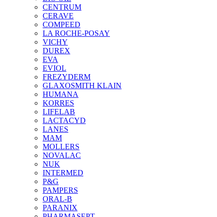
CENTRUM
CERAVE
COMPEED
LA ROCHE-POSAY
VICHY
DUREX
EVA
EVIOL
FREZYDERM
GLAXOSMITH KLAIN
HUMANA
KORRES
LIFELAB
LACTACYD
LANES
MAM
MOLLERS
NOVALAC
NUK
INTERMED
P&G
PAMPERS
ORAL-B
PARANIX
PHARMASEPT