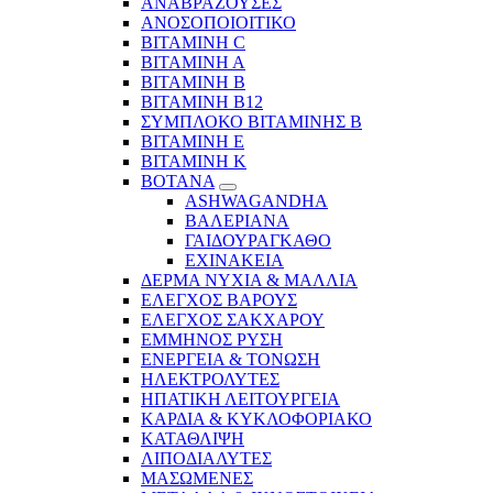
ΑΝΑΒΡΑΖΟΥΣΕΣ
ΑΝΟΣΟΠΟΙΟΙΤΙΚΟ
ΒΙΤΑΜΙΝΗ C
ΒΙΤΑΜΙΝΗ Α
ΒΙΤΑΜΙΝΗ Β
ΒΙΤΑΜΙΝΗ Β12
ΣΥΜΠΛΟΚΟ ΒΙΤΑΜΙΝΗΣ Β
ΒΙΤΑΜΙΝΗ Ε
ΒΙΤΑΜΙΝΗ Κ
ΒΟΤΑΝΑ
ASHWAGANDHA
ΒΑΛΕΡΙΑΝΑ
ΓΑΙΔΟΥΡΑΓΚΑΘΟ
ΕΧΙΝΑΚΕΙΑ
ΔΕΡΜΑ ΝΥΧΙΑ & ΜΑΛΛΙΑ
ΕΛΕΓΧΟΣ ΒΑΡΟΥΣ
ΕΛΕΓΧΟΣ ΣΑΚΧΑΡΟΥ
ΕΜΜΗΝΟΣ ΡΥΣΗ
ΕΝΕΡΓΕΙΑ & ΤΟΝΩΣΗ
ΗΛΕΚΤΡΟΛΥΤΕΣ
ΗΠΑΤΙΚΗ ΛΕΙΤΟΥΡΓΕΙΑ
ΚΑΡΔΙΑ & ΚΥΚΛΟΦΟΡΙΑΚΟ
ΚΑΤΑΘΛΙΨΗ
ΛΙΠΟΔΙΑΛΥΤΕΣ
ΜΑΣΩΜΕΝΕΣ