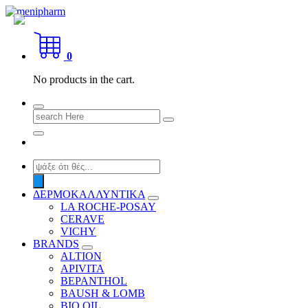
Skip
to
shop 2 easily
content
0
No products in the cart.
Search
for:
Products
search
ΔΕΡΜΟΚΑΛΛΥΝΤΙΚΑ
LA ROCHE-POSAY
CERAVE
VICHY
BRANDS
ALTION
APIVITA
BEPANTHOL
BAUSH & LOMB
BIO OIL