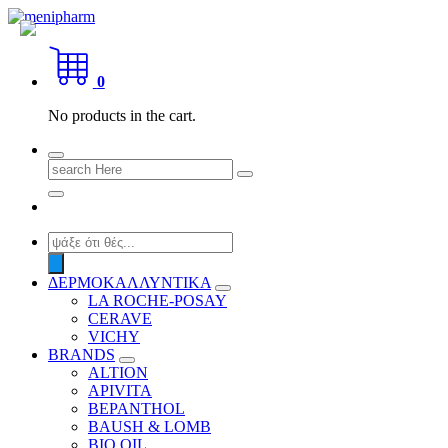
Skip
to
shop 2 easily
content
0
No products in the cart.
Search
for:
Products
search
ΔΕΡΜΟΚΑΛΛΥΝΤΙΚΑ
LA ROCHE-POSAY
CERAVE
VICHY
BRANDS
ALTION
APIVITA
BEPANTHOL
BAUSH & LOMB
BIO OIL