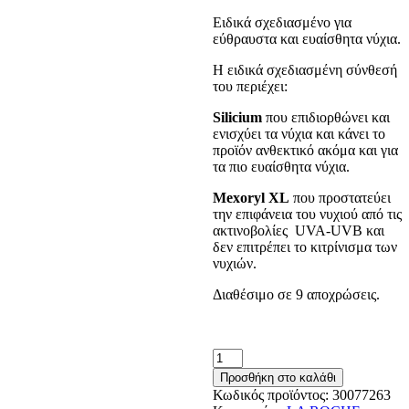
Ειδικά σχεδιασμένο για
εύθραυστα και ευαίσθητα νύχια.
Η ειδικά σχεδιασμένη σύνθεσή
του περιέχει:
Silicium
που επιδιορθώνει και
ενισχύει τα νύχια και κάνει το
προϊόν ανθεκτικό ακόμα και για
τα πιο ευαίσθητα νύχια.
Mexoryl XL
που προστατεύει
την επιφάνεια του νυχιού από τις
ακτινοβολίες UVA-UVB και
δεν επιτρέπει το κιτρίνισμα των
νυχιών.
Διαθέσιμο σε 9 αποχρώσεις.
La
Roche
Προσθήκη στο καλάθι
Posay
Κωδικός προϊόντος:
30077263
Toleriane