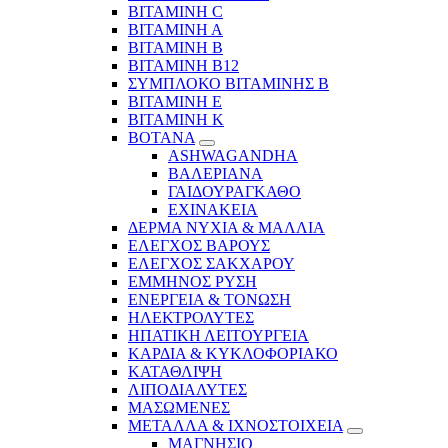
ΒΙΤΑΜΙΝΗ C
ΒΙΤΑΜΙΝΗ Α
ΒΙΤΑΜΙΝΗ Β
ΒΙΤΑΜΙΝΗ Β12
ΣΥΜΠΛΟΚΟ ΒΙΤΑΜΙΝΗΣ Β
ΒΙΤΑΜΙΝΗ Ε
ΒΙΤΑΜΙΝΗ Κ
ΒΟΤΑΝΑ
ASHWAGANDHA
ΒΑΛΕΡΙΑΝΑ
ΓΑΙΔΟΥΡΑΓΚΑΘΟ
ΕΧΙΝΑΚΕΙΑ
ΔΕΡΜΑ ΝΥΧΙΑ & ΜΑΛΛΙΑ
ΕΛΕΓΧΟΣ ΒΑΡΟΥΣ
ΕΛΕΓΧΟΣ ΣΑΚΧΑΡΟΥ
ΕΜΜΗΝΟΣ ΡΥΣΗ
ΕΝΕΡΓΕΙΑ & ΤΟΝΩΣΗ
ΗΛΕΚΤΡΟΛΥΤΕΣ
ΗΠΑΤΙΚΗ ΛΕΙΤΟΥΡΓΕΙΑ
ΚΑΡΔΙΑ & ΚΥΚΛΟΦΟΡΙΑΚΟ
ΚΑΤΑΘΛΙΨΗ
ΛΙΠΟΔΙΑΛΥΤΕΣ
ΜΑΣΩΜΕΝΕΣ
ΜΕΤΑΛΛΑ & ΙΧΝΟΣΤΟΙΧΕΙΑ
ΜΑΓΝΗΣΙΟ