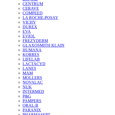
CENTRUM
CERAVE
COMPEED
LA ROCHE-POSAY
VICHY
DUREX
EVA
EVIOL
FREZYDERM
GLAXOSMITH KLAIN
HUMANA
KORRES
LIFELAB
LACTACYD
LANES
MAM
MOLLERS
NOVALAC
NUK
INTERMED
P&G
PAMPERS
ORAL-B
PARANIX
PHARMASEPT