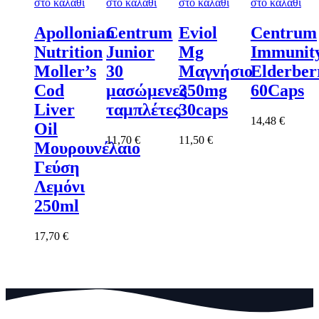
στο καλάθι
στο καλάθι
στο καλάθι
στο καλάθι
Apollonian
Centrum
Eviol
Centrum
Nutrition
Junior
Mg
Immunit
Moller’s
30
Μαγνήσιο
Elderber
Cod
μασώμενες
350mg
60Caps
Liver
ταμπλέτες
30caps
14,48
€
Oil
11,70
€
11,50
€
Μουρουνέλαιο
Γεύση
Λεμόνι
250ml
17,70
€