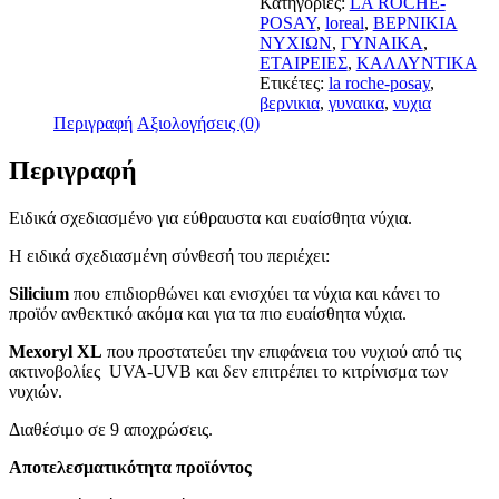
Κατηγορίες:
LA ROCHE-
Silicium
POSAY
,
loreal
,
ΒΕΡΝΙΚΙΑ
Nail
ΝΥΧΙΩΝ
,
ΓΥΝΑΙΚΑ
,
Polish
ΕΤΑΙΡΕΙΕΣ
,
ΚΑΛΛΥΝΤΙΚΑ
02
Ετικέτες:
la roche-posay
,
Rose
βερνικια
,
γυναικα
,
νυχια
6ml
Περιγραφή
Αξιολογήσεις (0)
ποσότητα
Περιγραφή
Ειδικά σχεδιασμένο για εύθραυστα και ευαίσθητα νύχια.
Η ειδικά σχεδιασμένη σύνθεσή του περιέχει:
Silicium
που επιδιορθώνει και ενισχύει τα νύχια και κάνει το
προϊόν ανθεκτικό ακόμα και για τα πιο ευαίσθητα νύχια.
Mexoryl XL
που προστατεύει την επιφάνεια του νυχιού από τις
ακτινοβολίες UVA-UVB και δεν επιτρέπει το κιτρίνισμα των
νυχιών.
Διαθέσιμο σε 9 αποχρώσεις.
Αποτελεσματικότητα προϊόντος