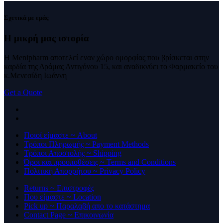
Σχετικά με εμάς
Η μικρή μας
ιστορία
Η Menipharm αποτελεί εναν χώρο ομορφίας που βρίσκεται στην
καρδία της Δράμας Αντιγόνου 15, και αναδικνύει το Φαρμακείο του
κ.Μενεσίδη Ιωάννη
Get a Quote
Ποιοί είμαστε ~ About
Τρόποι Πληρωμής ~ Payment Methods
Τρόποι Αποστολής ~ Shipping
Όροι και προυποθέσεις ~ Terms and Conditions
Πολιτική Απορρήτου ~ Privacy Policy
Returns ~ Επιστροφές
Που είμαστε ~ Location
Pick up ~ Παραλαβή απο το κατάστημα
Contact Page ~ Επικοινωνία