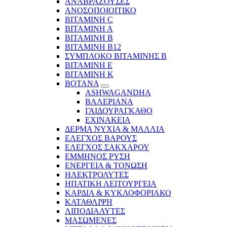
ΑΝΑΒΡΑΖΟΥΣΕΣ
ΑΝΟΣΟΠΟΙΟΙΤΙΚΟ
ΒΙΤΑΜΙΝΗ C
ΒΙΤΑΜΙΝΗ Α
ΒΙΤΑΜΙΝΗ Β
ΒΙΤΑΜΙΝΗ Β12
ΣΥΜΠΛΟΚΟ ΒΙΤΑΜΙΝΗΣ Β
ΒΙΤΑΜΙΝΗ Ε
ΒΙΤΑΜΙΝΗ Κ
ΒΟΤΑΝΑ
ASHWAGANDHA
ΒΑΛΕΡΙΑΝΑ
ΓΑΙΔΟΥΡΑΓΚΑΘΟ
ΕΧΙΝΑΚΕΙΑ
ΔΕΡΜΑ ΝΥΧΙΑ & ΜΑΛΛΙΑ
ΕΛΕΓΧΟΣ ΒΑΡΟΥΣ
ΕΛΕΓΧΟΣ ΣΑΚΧΑΡΟΥ
ΕΜΜΗΝΟΣ ΡΥΣΗ
ΕΝΕΡΓΕΙΑ & ΤΟΝΩΣΗ
ΗΛΕΚΤΡΟΛΥΤΕΣ
ΗΠΑΤΙΚΗ ΛΕΙΤΟΥΡΓΕΙΑ
ΚΑΡΔΙΑ & ΚΥΚΛΟΦΟΡΙΑΚΟ
ΚΑΤΑΘΛΙΨΗ
ΛΙΠΟΔΙΑΛΥΤΕΣ
ΜΑΣΩΜΕΝΕΣ