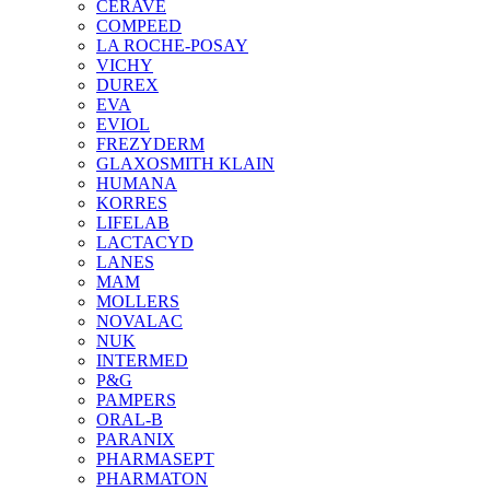
CERAVE
COMPEED
LA ROCHE-POSAY
VICHY
DUREX
EVA
EVIOL
FREZYDERM
GLAXOSMITH KLAIN
HUMANA
KORRES
LIFELAB
LACTACYD
LANES
MAM
MOLLERS
NOVALAC
NUK
INTERMED
P&G
PAMPERS
ORAL-B
PARANIX
PHARMASEPT
PHARMATON