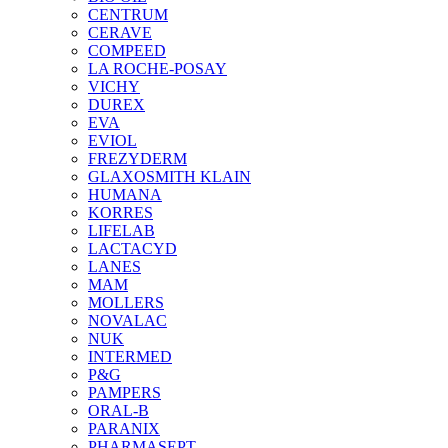
CENTRUM
CERAVE
COMPEED
LA ROCHE-POSAY
VICHY
DUREX
EVA
EVIOL
FREZYDERM
GLAXOSMITH KLAIN
HUMANA
KORRES
LIFELAB
LACTACYD
LANES
MAM
MOLLERS
NOVALAC
NUK
INTERMED
P&G
PAMPERS
ORAL-B
PARANIX
PHARMASEPT