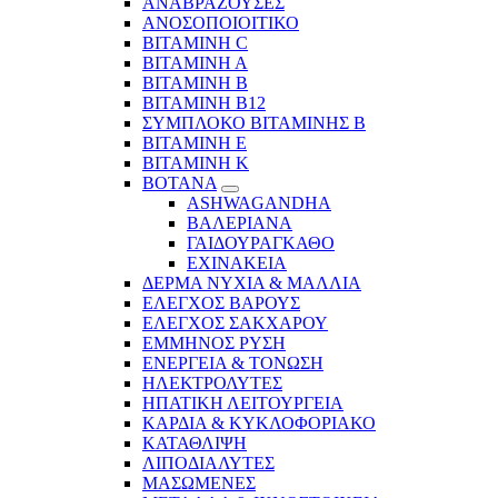
ΑΝΑΒΡΑΖΟΥΣΕΣ
ΑΝΟΣΟΠΟΙΟΙΤΙΚΟ
ΒΙΤΑΜΙΝΗ C
ΒΙΤΑΜΙΝΗ Α
ΒΙΤΑΜΙΝΗ Β
ΒΙΤΑΜΙΝΗ Β12
ΣΥΜΠΛΟΚΟ ΒΙΤΑΜΙΝΗΣ Β
ΒΙΤΑΜΙΝΗ Ε
ΒΙΤΑΜΙΝΗ Κ
ΒΟΤΑΝΑ
ASHWAGANDHA
ΒΑΛΕΡΙΑΝΑ
ΓΑΙΔΟΥΡΑΓΚΑΘΟ
ΕΧΙΝΑΚΕΙΑ
ΔΕΡΜΑ ΝΥΧΙΑ & ΜΑΛΛΙΑ
ΕΛΕΓΧΟΣ ΒΑΡΟΥΣ
ΕΛΕΓΧΟΣ ΣΑΚΧΑΡΟΥ
ΕΜΜΗΝΟΣ ΡΥΣΗ
ΕΝΕΡΓΕΙΑ & ΤΟΝΩΣΗ
ΗΛΕΚΤΡΟΛΥΤΕΣ
ΗΠΑΤΙΚΗ ΛΕΙΤΟΥΡΓΕΙΑ
ΚΑΡΔΙΑ & ΚΥΚΛΟΦΟΡΙΑΚΟ
ΚΑΤΑΘΛΙΨΗ
ΛΙΠΟΔΙΑΛΥΤΕΣ
ΜΑΣΩΜΕΝΕΣ