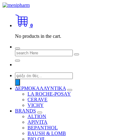
Skip
to
shop 2 easily
content
0
No products in the cart.
Search
for:
Products
search
ΔΕΡΜΟΚΑΛΛΥΝΤΙΚΑ
LA ROCHE-POSAY
CERAVE
VICHY
BRANDS
ALTION
APIVITA
BEPANTHOL
BAUSH & LOMB
BIO OIL