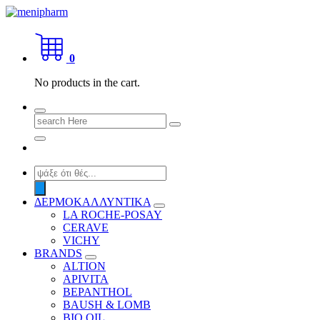
Skip
to
shop 2 easily
content
0
No products in the cart.
Search
for:
Products
search
ΔΕΡΜΟΚΑΛΛΥΝΤΙΚΑ
LA ROCHE-POSAY
CERAVE
VICHY
BRANDS
ALTION
APIVITA
BEPANTHOL
BAUSH & LOMB
BIO OIL