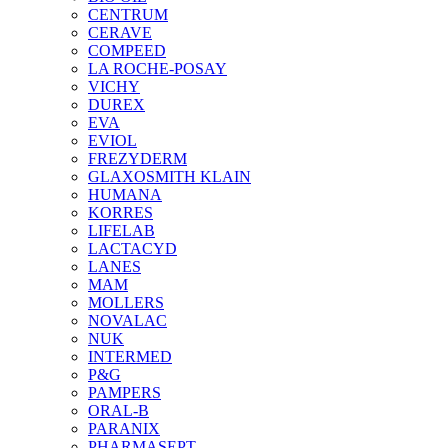
CENTRUM
CERAVE
COMPEED
LA ROCHE-POSAY
VICHY
DUREX
EVA
EVIOL
FREZYDERM
GLAXOSMITH KLAIN
HUMANA
KORRES
LIFELAB
LACTACYD
LANES
MAM
MOLLERS
NOVALAC
NUK
INTERMED
P&G
PAMPERS
ORAL-B
PARANIX
PHARMASEPT