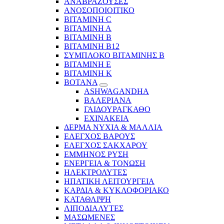
ΑΝΑΒΡΑΖΟΥΣΕΣ
ΑΝΟΣΟΠΟΙΟΙΤΙΚΟ
ΒΙΤΑΜΙΝΗ C
ΒΙΤΑΜΙΝΗ Α
ΒΙΤΑΜΙΝΗ Β
ΒΙΤΑΜΙΝΗ Β12
ΣΥΜΠΛΟΚΟ ΒΙΤΑΜΙΝΗΣ Β
ΒΙΤΑΜΙΝΗ Ε
ΒΙΤΑΜΙΝΗ Κ
ΒΟΤΑΝΑ
ASHWAGANDHA
ΒΑΛΕΡΙΑΝΑ
ΓΑΙΔΟΥΡΑΓΚΑΘΟ
ΕΧΙΝΑΚΕΙΑ
ΔΕΡΜΑ ΝΥΧΙΑ & ΜΑΛΛΙΑ
ΕΛΕΓΧΟΣ ΒΑΡΟΥΣ
ΕΛΕΓΧΟΣ ΣΑΚΧΑΡΟΥ
ΕΜΜΗΝΟΣ ΡΥΣΗ
ΕΝΕΡΓΕΙΑ & ΤΟΝΩΣΗ
ΗΛΕΚΤΡΟΛΥΤΕΣ
ΗΠΑΤΙΚΗ ΛΕΙΤΟΥΡΓΕΙΑ
ΚΑΡΔΙΑ & ΚΥΚΛΟΦΟΡΙΑΚΟ
ΚΑΤΑΘΛΙΨΗ
ΛΙΠΟΔΙΑΛΥΤΕΣ
ΜΑΣΩΜΕΝΕΣ