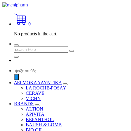
Skip
to
shop 2 easily
content
0
No products in the cart.
Search
for:
Products
search
ΔΕΡΜΟΚΑΛΛΥΝΤΙΚΑ
LA ROCHE-POSAY
CERAVE
VICHY
BRANDS
ALTION
APIVITA
BEPANTHOL
BAUSH & LOMB
BIO OIL