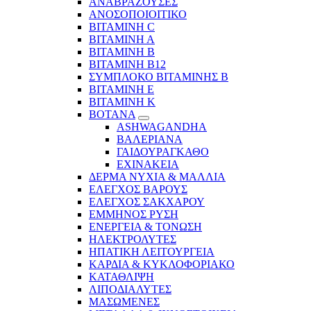
ΑΝΑΒΡΑΖΟΥΣΕΣ
ΑΝΟΣΟΠΟΙΟΙΤΙΚΟ
ΒΙΤΑΜΙΝΗ C
ΒΙΤΑΜΙΝΗ Α
ΒΙΤΑΜΙΝΗ Β
ΒΙΤΑΜΙΝΗ Β12
ΣΥΜΠΛΟΚΟ ΒΙΤΑΜΙΝΗΣ Β
ΒΙΤΑΜΙΝΗ Ε
ΒΙΤΑΜΙΝΗ Κ
ΒΟΤΑΝΑ
ASHWAGANDHA
ΒΑΛΕΡΙΑΝΑ
ΓΑΙΔΟΥΡΑΓΚΑΘΟ
ΕΧΙΝΑΚΕΙΑ
ΔΕΡΜΑ ΝΥΧΙΑ & ΜΑΛΛΙΑ
ΕΛΕΓΧΟΣ ΒΑΡΟΥΣ
ΕΛΕΓΧΟΣ ΣΑΚΧΑΡΟΥ
ΕΜΜΗΝΟΣ ΡΥΣΗ
ΕΝΕΡΓΕΙΑ & ΤΟΝΩΣΗ
ΗΛΕΚΤΡΟΛΥΤΕΣ
ΗΠΑΤΙΚΗ ΛΕΙΤΟΥΡΓΕΙΑ
ΚΑΡΔΙΑ & ΚΥΚΛΟΦΟΡΙΑΚΟ
ΚΑΤΑΘΛΙΨΗ
ΛΙΠΟΔΙΑΛΥΤΕΣ
ΜΑΣΩΜΕΝΕΣ