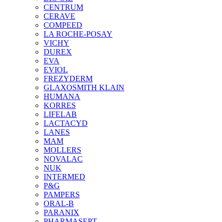
CENTRUM
CERAVE
COMPEED
LA ROCHE-POSAY
VICHY
DUREX
EVA
EVIOL
FREZYDERM
GLAXOSMITH KLAIN
HUMANA
KORRES
LIFELAB
LACTACYD
LANES
MAM
MOLLERS
NOVALAC
NUK
INTERMED
P&G
PAMPERS
ORAL-B
PARANIX
PHARMASEPT