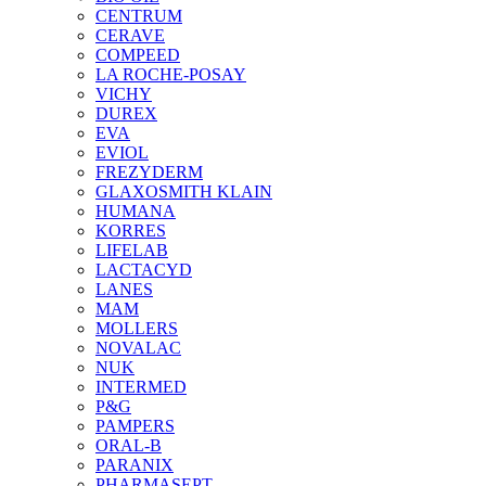
CENTRUM
CERAVE
COMPEED
LA ROCHE-POSAY
VICHY
DUREX
EVA
EVIOL
FREZYDERM
GLAXOSMITH KLAIN
HUMANA
KORRES
LIFELAB
LACTACYD
LANES
MAM
MOLLERS
NOVALAC
NUK
INTERMED
P&G
PAMPERS
ORAL-B
PARANIX
PHARMASEPT