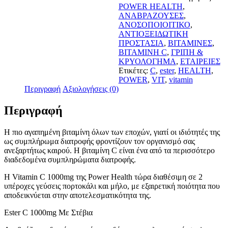
C
POWER HEALTH
,
1000mg
ΑΝΑΒΡΑΖΟΥΣΕΣ
,
με
ΑΝΟΣΟΠΟΙΟΙΤΙΚΟ
,
Στέβια
ΑΝΤΙΟΞΕΙΔΩΤΙΚΗ
20
ΠΡΟΣΤΑΣΙΑ
,
ΒΙΤΑΜΙΝΕΣ
,
Αναβράζοντα
ΒΙΤΑΜΙΝΗ C
,
ΓΡΙΠΗ &
Δισκία
ΚΡΥΟΛΟΓΗΜΑ
,
ΕΤΑΙΡΕΙΕΣ
&
Ετικέτες:
C
,
ester
,
HEALTH
,
Δώρο
POWER
,
VIT
,
vitamin
Vitamin
Περιγραφή
Αξιολογήσεις (0)
C
500mg
Περιγραφή
Πορτοκάλι
20
Αναβράζοντα
Η πιο αγαπημένη βιταμίνη όλων των εποχών, γιατί οι ιδιότητές της
Δισκία
ως συμπλήρωμα διατροφής φροντίζουν τον οργανισμό σας
ποσότητα
ανεξαρτήτως καιρού. Η βιταμίνη C είναι ένα από τα περισσότερο
διαδεδομένα συμπληρώματα διατροφής.
H Vitamin C 1000mg της Power Health τώρα διαθέσιμη σε 2
υπέροχες γεύσεις πορτοκάλι και μήλο, με εξαιρετική ποιότητα που
αποδεικνύεται στην αποτελεσματικότητα της.
Ester C 1000mg Με Στέβια