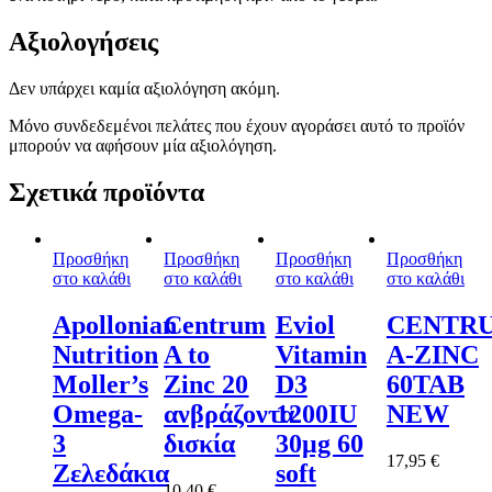
Αξιολογήσεις
Δεν υπάρχει καμία αξιολόγηση ακόμη.
Μόνο συνδεδεμένοι πελάτες που έχουν αγοράσει αυτό το προϊόν
μπορούν να αφήσουν μία αξιολόγηση.
Σχετικά προϊόντα
Προσθήκη
Προσθήκη
Προσθήκη
Προσθήκη
στο καλάθι
στο καλάθι
στο καλάθι
στο καλάθι
Apollonian
Centrum
Eviol
CENTR
Nutrition
A to
Vitamin
A-ZINC
Moller’s
Zinc 20
D3
60TAB
Omega-
ανβράζοντα
1200IU
NEW
3
δισκία
30μg 60
17,95
€
Ζελεδάκια
soft
10,40
€