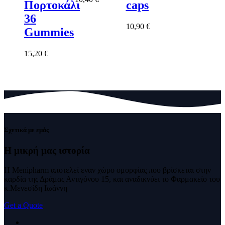
Πορτοκάλι
caps
36
10,90
€
Gummies
15,20
€
Σχετικά με εμάς
Η μικρή μας
ιστορία
Η Menipharm αποτελεί εναν χώρο ομορφίας που βρίσκεται στην
καρδία της Δράμας Αντιγόνου 15, και αναδικνύει το Φαρμακείο του
κ.Μενεσίδη Ιωάννη
Get a Quote