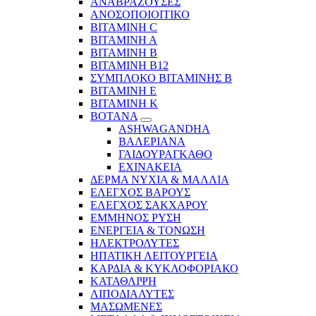
ΑΝΑΒΡΑΖΟΥΣΕΣ
ΑΝΟΣΟΠΟΙΟΙΤΙΚΟ
ΒΙΤΑΜΙΝΗ C
ΒΙΤΑΜΙΝΗ Α
ΒΙΤΑΜΙΝΗ Β
ΒΙΤΑΜΙΝΗ Β12
ΣΥΜΠΛΟΚΟ ΒΙΤΑΜΙΝΗΣ Β
ΒΙΤΑΜΙΝΗ Ε
ΒΙΤΑΜΙΝΗ Κ
ΒΟΤΑΝΑ
ASHWAGANDHA
ΒΑΛΕΡΙΑΝΑ
ΓΑΙΔΟΥΡΑΓΚΑΘΟ
ΕΧΙΝΑΚΕΙΑ
ΔΕΡΜΑ ΝΥΧΙΑ & ΜΑΛΛΙΑ
ΕΛΕΓΧΟΣ ΒΑΡΟΥΣ
ΕΛΕΓΧΟΣ ΣΑΚΧΑΡΟΥ
ΕΜΜΗΝΟΣ ΡΥΣΗ
ΕΝΕΡΓΕΙΑ & ΤΟΝΩΣΗ
ΗΛΕΚΤΡΟΛΥΤΕΣ
ΗΠΑΤΙΚΗ ΛΕΙΤΟΥΡΓΕΙΑ
ΚΑΡΔΙΑ & ΚΥΚΛΟΦΟΡΙΑΚΟ
ΚΑΤΑΘΛΙΨΗ
ΛΙΠΟΔΙΑΛΥΤΕΣ
ΜΑΣΩΜΕΝΕΣ