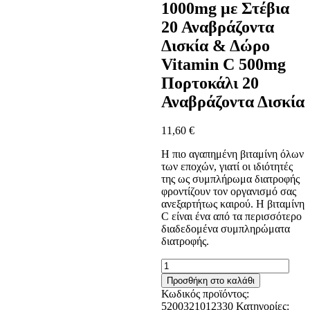
1000mg με Στέβια
20 Αναβράζοντα
Δισκία & Δώρο
Vitamin C 500mg
Πορτοκάλι 20
Αναβράζοντα Δισκία
11,60
€
Η πιο αγαπημένη βιταμίνη όλων
των εποχών, γιατί οι ιδιότητές
της ως συμπλήρωμα διατροφής
φροντίζουν τον οργανισμό σας
ανεξαρτήτως καιρού. Η βιταμίνη
C είναι ένα από τα περισσότερο
διαδεδομένα συμπληρώματα
διατροφής.
Power
Health
Προσθήκη στο καλάθι
Vitamin
Κωδικός προϊόντος:
Ester-
5200321012330
Κατηγορίες: