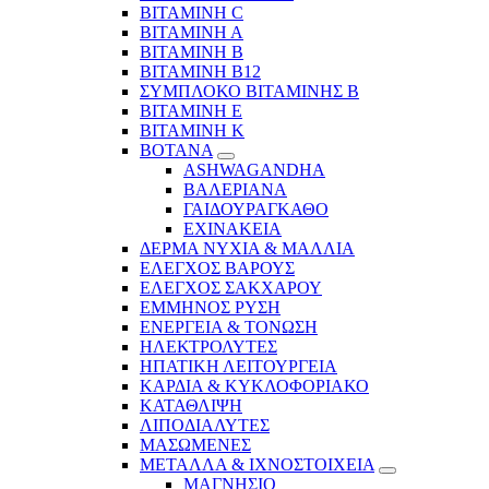
ΒΙΤΑΜΙΝΗ C
ΒΙΤΑΜΙΝΗ Α
ΒΙΤΑΜΙΝΗ Β
ΒΙΤΑΜΙΝΗ Β12
ΣΥΜΠΛΟΚΟ ΒΙΤΑΜΙΝΗΣ Β
ΒΙΤΑΜΙΝΗ Ε
ΒΙΤΑΜΙΝΗ Κ
ΒΟΤΑΝΑ
ASHWAGANDHA
ΒΑΛΕΡΙΑΝΑ
ΓΑΙΔΟΥΡΑΓΚΑΘΟ
ΕΧΙΝΑΚΕΙΑ
ΔΕΡΜΑ ΝΥΧΙΑ & ΜΑΛΛΙΑ
ΕΛΕΓΧΟΣ ΒΑΡΟΥΣ
ΕΛΕΓΧΟΣ ΣΑΚΧΑΡΟΥ
ΕΜΜΗΝΟΣ ΡΥΣΗ
ΕΝΕΡΓΕΙΑ & ΤΟΝΩΣΗ
ΗΛΕΚΤΡΟΛΥΤΕΣ
ΗΠΑΤΙΚΗ ΛΕΙΤΟΥΡΓΕΙΑ
ΚΑΡΔΙΑ & ΚΥΚΛΟΦΟΡΙΑΚΟ
ΚΑΤΑΘΛΙΨΗ
ΛΙΠΟΔΙΑΛΥΤΕΣ
ΜΑΣΩΜΕΝΕΣ
ΜΕΤΑΛΛΑ & ΙΧΝΟΣΤΟΙΧΕΙΑ
ΜΑΓΝΗΣΙΟ