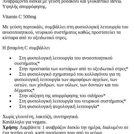
Αναβράζοντα δισκία με γεύση ροδάκινο και γλυκαντικό stevia.
Υψηλής απορρόφησης.
Vitamin C 500mg
Με γεύση πορτοκάλι, συμβάλλει στη φυσιολογική λειτουργία του
ανοσοποιητικού, νευρικού συστήματος καθώς προστατεύει τα
κύτταρα από το οξειδωτικό στρες.
Η βιταμίνη C συμβάλλει
Στη φυσιολογική λειτουργία του ανοσοποιητικού
συστήματος*
Στην προστασία των κυττάρων από το οξειδωτικό στρες*
Στο φυσιολογικό σχηματισμό του κολλαγόνου για τη
φυσιολογική λειτουργία των αιμοφόρων αγγείων, των
οστών, των χόνδρων, των ούλων, των δοντιών και του
δέρματος*
Στην αύξηση της απορρόφησης του σιδήρου*
Στη φυσιολογική λειτουργία του νευρικού συστήματος*
Στη φυσιολογική ψυχολογική λειτουργία*
Χωρίς γλουτένη, λακτόζη, συντηρητικά.
Κατάλληλο για vegans.
Χρήση:
Λαμβάνετε 1 αναβράζον δισκίο την ημέρα, διαλυμένο σε
ένα ποτήρι νερό, κατά προτίμηση πριν από το γεύμα.