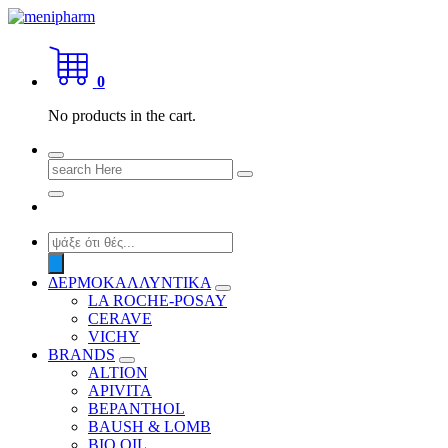
Skip
to
shop 2 easily
content
0
No products in the cart.
Search
for:
Products
search
ΔΕΡΜΟΚΑΛΛΥΝΤΙΚΑ
LA ROCHE-POSAY
CERAVE
VICHY
BRANDS
ALTION
APIVITA
BEPANTHOL
BAUSH & LOMB
BIO OIL