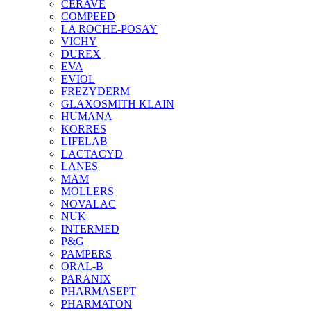
CERAVE
COMPEED
LA ROCHE-POSAY
VICHY
DUREX
EVA
EVIOL
FREZYDERM
GLAXOSMITH KLAIN
HUMANA
KORRES
LIFELAB
LACTACYD
LANES
MAM
MOLLERS
NOVALAC
NUK
INTERMED
P&G
PAMPERS
ORAL-B
PARANIX
PHARMASEPT
PHARMATON