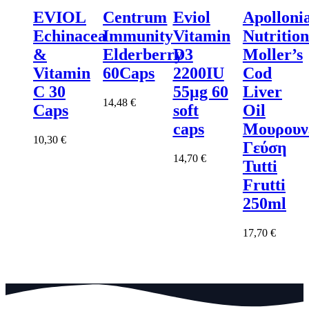
EVIOL
Centrum
Eviol
Apolloni
Echinacea
Immunity
Vitamin
Nutrition
&
Elderberry
D3
Moller’s
Vitamin
60Caps
2200IU
Cod
C 30
55μg 60
Liver
14,48
€
Caps
soft
Oil
caps
Μουρουν
10,30
€
Γεύση
14,70
€
Tutti
Frutti
250ml
17,70
€