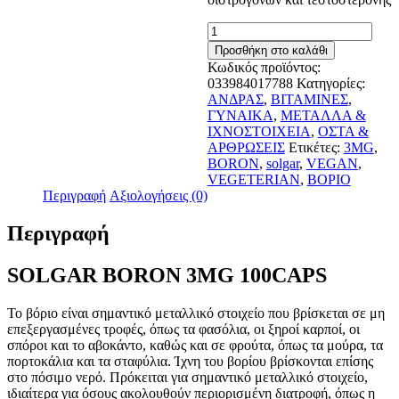
SOLGAR
BORON
Προσθήκη στο καλάθι
3MG
Κωδικός προϊόντος:
100CAPS
033984017788
Κατηγορίες:
ποσότητα
ΑΝΔΡΑΣ
,
ΒΙΤΑΜΙΝΕΣ
,
ΓΥΝΑΙΚΑ
,
ΜΕΤΑΛΛΑ &
ΙΧΝΟΣΤΟΙΧΕΙΑ
,
ΟΣΤΑ &
ΑΡΘΡΩΣΕΙΣ
Ετικέτες:
3MG
,
BORON
,
solgar
,
VEGAN
,
VEGETERIAN
,
ΒΟΡΙΟ
Περιγραφή
Αξιολογήσεις (0)
Περιγραφή
SOLGAR BORON 3MG 100CAPS
To βόριο είναι σημαντικό μεταλλικό στοιχείο που βρίσκεται σε μη
επεξεργασμένες τροφές, όπως τα φασόλια, οι ξηροί καρποί, οι
σπόροι και το αβοκάντο, καθώς και σε φρούτα, όπως τα μούρα, τα
πορτοκάλια και τα σταφύλια. Ίχνη του βορίου βρίσκονται επίσης
στο πόσιμο νερό. Πρόκειται για σημαντικό μεταλλικό στοιχείο,
ιδιαίτερα για όσους ακολουθούν περιορισμένη διατροφή, όπως η