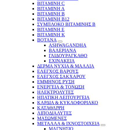
ΒΙΤΑΜΙΝΗ C
ΒΙΤΑΜΙΝΗ Α
ΒΙΤΑΜΙΝΗ Β
ΒΙΤΑΜΙΝΗ Β12
ΣΥΜΠΛΟΚΟ ΒΙΤΑΜΙΝΗΣ Β
ΒΙΤΑΜΙΝΗ Ε
ΒΙΤΑΜΙΝΗ Κ
ΒΟΤΑΝΑ
ASHWAGANDHA
ΒΑΛΕΡΙΑΝΑ
ΓΑΙΔΟΥΡΑΓΚΑΘΟ
ΕΧΙΝΑΚΕΙΑ
ΔΕΡΜΑ ΝΥΧΙΑ & ΜΑΛΛΙΑ
ΕΛΕΓΧΟΣ ΒΑΡΟΥΣ
ΕΛΕΓΧΟΣ ΣΑΚΧΑΡΟΥ
ΕΜΜΗΝΟΣ ΡΥΣΗ
ΕΝΕΡΓΕΙΑ & ΤΟΝΩΣΗ
ΗΛΕΚΤΡΟΛΥΤΕΣ
ΗΠΑΤΙΚΗ ΛΕΙΤΟΥΡΓΕΙΑ
ΚΑΡΔΙΑ & ΚΥΚΛΟΦΟΡΙΑΚΟ
ΚΑΤΑΘΛΙΨΗ
ΛΙΠΟΔΙΑΛΥΤΕΣ
ΜΑΣΩΜΕΝΕΣ
ΜΕΤΑΛΛΑ & ΙΧΝΟΣΤΟΙΧΕΙΑ
ΜΑΓΝΗΣΙΟ