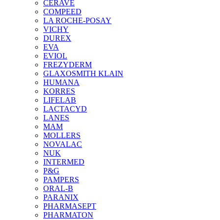
CERAVE
COMPEED
LA ROCHE-POSAY
VICHY
DUREX
EVA
EVIOL
FREZYDERM
GLAXOSMITH KLAIN
HUMANA
KORRES
LIFELAB
LACTACYD
LANES
MAM
MOLLERS
NOVALAC
NUK
INTERMED
P&G
PAMPERS
ORAL-B
PARANIX
PHARMASEPT
PHARMATON