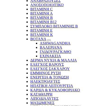
ΑΝΑΒΡΑΖΟΥΣΕΣ
ΑΝΟΣΟΠΟΙΟΙΤΙΚΟ
ΒΙΤΑΜΙΝΗ C
ΒΙΤΑΜΙΝΗ Α
ΒΙΤΑΜΙΝΗ Β
ΒΙΤΑΜΙΝΗ Β12
ΣΥΜΠΛΟΚΟ ΒΙΤΑΜΙΝΗΣ Β
ΒΙΤΑΜΙΝΗ Ε
ΒΙΤΑΜΙΝΗ Κ
ΒΟΤΑΝΑ
ASHWAGANDHA
ΒΑΛΕΡΙΑΝΑ
ΓΑΙΔΟΥΡΑΓΚΑΘΟ
ΕΧΙΝΑΚΕΙΑ
ΔΕΡΜΑ ΝΥΧΙΑ & ΜΑΛΛΙΑ
ΕΛΕΓΧΟΣ ΒΑΡΟΥΣ
ΕΛΕΓΧΟΣ ΣΑΚΧΑΡΟΥ
ΕΜΜΗΝΟΣ ΡΥΣΗ
ΕΝΕΡΓΕΙΑ & ΤΟΝΩΣΗ
ΗΛΕΚΤΡΟΛΥΤΕΣ
ΗΠΑΤΙΚΗ ΛΕΙΤΟΥΡΓΕΙΑ
ΚΑΡΔΙΑ & ΚΥΚΛΟΦΟΡΙΑΚΟ
ΚΑΤΑΘΛΙΨΗ
ΛΙΠΟΔΙΑΛΥΤΕΣ
ΜΑΣΩΜΕΝΕΣ