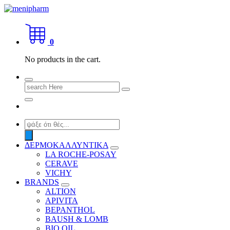
Skip
to
shop 2 easily
content
0
No products in the cart.
Search
for:
Products
search
ΔΕΡΜΟΚΑΛΛΥΝΤΙΚΑ
LA ROCHE-POSAY
CERAVE
VICHY
BRANDS
ALTION
APIVITA
BEPANTHOL
BAUSH & LOMB
BIO OIL