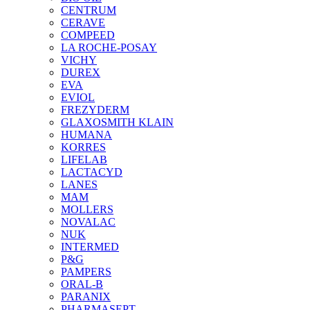
CENTRUM
CERAVE
COMPEED
LA ROCHE-POSAY
VICHY
DUREX
EVA
EVIOL
FREZYDERM
GLAXOSMITH KLAIN
HUMANA
KORRES
LIFELAB
LACTACYD
LANES
MAM
MOLLERS
NOVALAC
NUK
INTERMED
P&G
PAMPERS
ORAL-B
PARANIX
PHARMASEPT