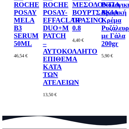
ROCHE
ROCHE
ΜΕΣΟΔΟΝΤΙΑ
Βιολογικ
POSAY
POSAY-
ΒΟΥΡΤΣΑΚIA
Βρεφική
MELA
EFFACLAR
ΠΡΑΣΙNO
Κρέμα
B3
DUO+M
0.8
Ρυζάλευρ
SERUM
PATCH
με Γάλα
4,40
€
50ML
–
200gr
ΑΥΤΟΚΟΛΛΗΤΟ
46,54
€
5,90
€
ΕΠΙΘΕΜΑ
ΚΑΤΑ
ΤΩΝ
ΑΤΕΛΕΙΩΝ
13,50
€