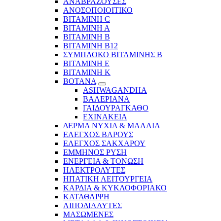
ΑΝΑΒΡΑΖΟΥΣΕΣ
ΑΝΟΣΟΠΟΙΟΙΤΙΚΟ
ΒΙΤΑΜΙΝΗ C
ΒΙΤΑΜΙΝΗ Α
ΒΙΤΑΜΙΝΗ Β
ΒΙΤΑΜΙΝΗ Β12
ΣΥΜΠΛΟΚΟ ΒΙΤΑΜΙΝΗΣ Β
ΒΙΤΑΜΙΝΗ Ε
ΒΙΤΑΜΙΝΗ Κ
ΒΟΤΑΝΑ
ASHWAGANDHA
ΒΑΛΕΡΙΑΝΑ
ΓΑΙΔΟΥΡΑΓΚΑΘΟ
ΕΧΙΝΑΚΕΙΑ
ΔΕΡΜΑ ΝΥΧΙΑ & ΜΑΛΛΙΑ
ΕΛΕΓΧΟΣ ΒΑΡΟΥΣ
ΕΛΕΓΧΟΣ ΣΑΚΧΑΡΟΥ
ΕΜΜΗΝΟΣ ΡΥΣΗ
ΕΝΕΡΓΕΙΑ & ΤΟΝΩΣΗ
ΗΛΕΚΤΡΟΛΥΤΕΣ
ΗΠΑΤΙΚΗ ΛΕΙΤΟΥΡΓΕΙΑ
ΚΑΡΔΙΑ & ΚΥΚΛΟΦΟΡΙΑΚΟ
ΚΑΤΑΘΛΙΨΗ
ΛΙΠΟΔΙΑΛΥΤΕΣ
ΜΑΣΩΜΕΝΕΣ