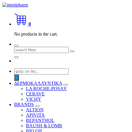
Skip
to
shop 2 easily
content
0
No products in the cart.
Search
for:
Products
search
ΔΕΡΜΟΚΑΛΛΥΝΤΙΚΑ
LA ROCHE-POSAY
CERAVE
VICHY
BRANDS
ALTION
APIVITA
BEPANTHOL
BAUSH & LOMB
BIO OIL