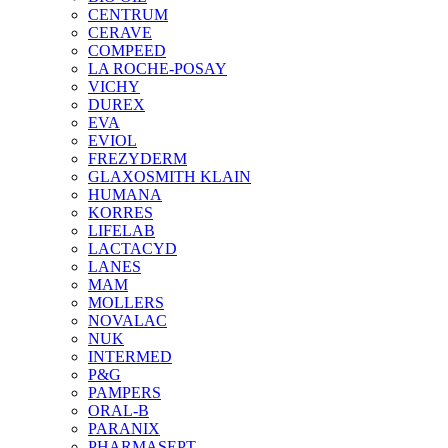
CENTRUM
CERAVE
COMPEED
LA ROCHE-POSAY
VICHY
DUREX
EVA
EVIOL
FREZYDERM
GLAXOSMITH KLAIN
HUMANA
KORRES
LIFELAB
LACTACYD
LANES
MAM
MOLLERS
NOVALAC
NUK
INTERMED
P&G
PAMPERS
ORAL-B
PARANIX
PHARMASEPT