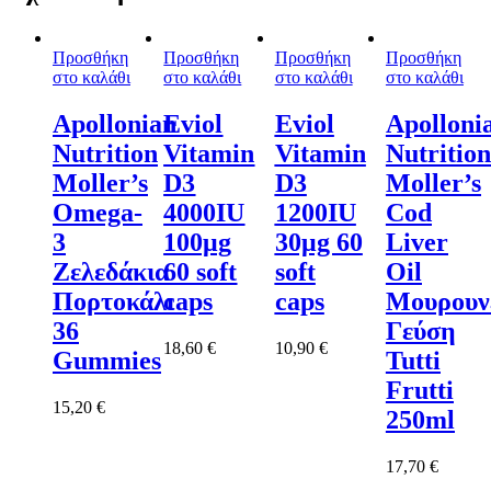
Προσθήκη
Προσθήκη
Προσθήκη
Προσθήκη
στο καλάθι
στο καλάθι
στο καλάθι
στο καλάθι
Apollonian
Eviol
Eviol
Apolloni
Nutrition
Vitamin
Vitamin
Nutrition
Moller’s
D3
D3
Moller’s
Omega-
4000IU
1200IU
Cod
3
100μg
30μg 60
Liver
Ζελεδάκια
60 soft
soft
Oil
Πορτοκάλι
caps
caps
Μουρουν
36
Γεύση
18,60
€
10,90
€
Gummies
Tutti
Frutti
15,20
€
250ml
17,70
€