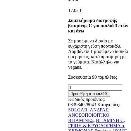
17,02
€
Συμπλήρωμα διατροφής
βιταμίνης C για παιδιά 3 ετών
και άνω
Σε μασώμενα δισκία με
ευχάριστη γεύση πορτοκάλι.
Λαμβάνετε 1 μασώμενο δισικίο
ημερησίως, κατά προτίμηση με
τα γεύματα. Κατάλληλο για
vegans.
Συσκευασία 90 ταμπλέτες
SOLGAR
KANGAVITES
Προσθήκη στο καλάθι
VIT
Κωδικός προϊόντος:
C
033984028043
Κατηγορίες:
100MG
SOLGAR
,
ΑΝΔΡΑΣ
,
CHEWABLE
ΑΝΟΣΟΠΟΙΟΙΤΙΚΟ
,
TABS
ΒΙΤΑΜΙΝΕΣ
,
ΒΙΤΑΜΙΝΗ C
,
90S
ΓΡΙΠΗ & ΚΡΥΟΛΟΓΗΜΑ α
,
ποσότητα
ΧΕΙΜΩΝΑΣ
Ετικέτες:
100MG
,