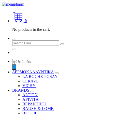
Skip
to
shop 2 easily
content
0
No products in the cart.
Search
for:
Products
search
ΔΕΡΜΟΚΑΛΛΥΝΤΙΚΑ
LA ROCHE-POSAY
CERAVE
VICHY
BRANDS
ALTION
APIVITA
BEPANTHOL
BAUSH & LOMB
BIO OIL