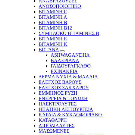
ΑΝΑΒΡΑΖΟΥΣΕΣ
ΑΝΟΣΟΠΟΙΟΙΤΙΚΟ
ΒΙΤΑΜΙΝΗ C
ΒΙΤΑΜΙΝΗ Α
ΒΙΤΑΜΙΝΗ Β
ΒΙΤΑΜΙΝΗ Β12
ΣΥΜΠΛΟΚΟ ΒΙΤΑΜΙΝΗΣ Β
ΒΙΤΑΜΙΝΗ Ε
ΒΙΤΑΜΙΝΗ Κ
ΒΟΤΑΝΑ
ASHWAGANDHA
ΒΑΛΕΡΙΑΝΑ
ΓΑΙΔΟΥΡΑΓΚΑΘΟ
ΕΧΙΝΑΚΕΙΑ
ΔΕΡΜΑ ΝΥΧΙΑ & ΜΑΛΛΙΑ
ΕΛΕΓΧΟΣ ΒΑΡΟΥΣ
ΕΛΕΓΧΟΣ ΣΑΚΧΑΡΟΥ
ΕΜΜΗΝΟΣ ΡΥΣΗ
ΕΝΕΡΓΕΙΑ & ΤΟΝΩΣΗ
ΗΛΕΚΤΡΟΛΥΤΕΣ
ΗΠΑΤΙΚΗ ΛΕΙΤΟΥΡΓΕΙΑ
ΚΑΡΔΙΑ & ΚΥΚΛΟΦΟΡΙΑΚΟ
ΚΑΤΑΘΛΙΨΗ
ΛΙΠΟΔΙΑΛΥΤΕΣ
ΜΑΣΩΜΕΝΕΣ