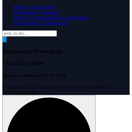
Returns ~ Επιστροφές
Που είμαστε ~ Location
Pick up ~ Παραλαβή απο το κατάστημα
Contact Page ~ Επικοινωνία
Products
search
Τηλεφωνική Υποστήριξη
+30 25210 20600
Δευτέρα έως Παρασκευή 09:00 - 13:00
Copyright © 2026 MeniPharm | Powered by MeniPharm IT
Development team