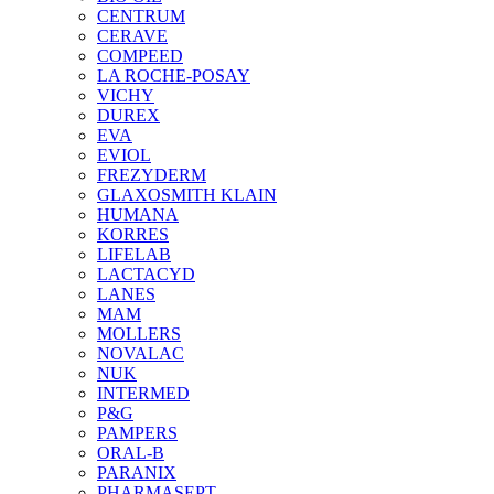
CENTRUM
CERAVE
COMPEED
LA ROCHE-POSAY
VICHY
DUREX
EVA
EVIOL
FREZYDERM
GLAXOSMITH KLAIN
HUMANA
KORRES
LIFELAB
LACTACYD
LANES
MAM
MOLLERS
NOVALAC
NUK
INTERMED
P&G
PAMPERS
ORAL-B
PARANIX
PHARMASEPT