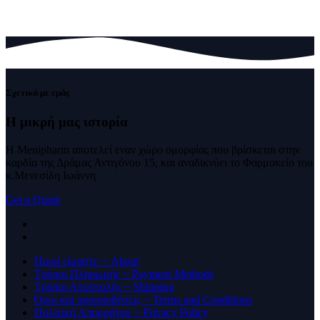
Σχετικά με εμάς
Η μικρή μας
ιστορία
Η Menipharm αποτελεί εναν χώρο ομορφίας που βρίσκεται στην
καρδία της Δράμας Αντιγόνου 15, και αναδικνύει το Φαρμακείο του
κ.Μενεσίδη Ιωάννη
Get a Quote
Ποιοί είμαστε ~ About
Τρόποι Πληρωμής ~ Payment Methods
Τρόποι Αποστολής ~ Shipping
Όροι και προυποθέσεις ~ Terms and Conditions
Πολιτική Απορρήτου ~ Privacy Policy