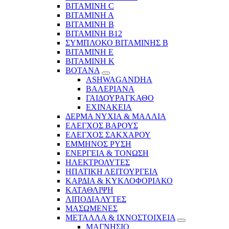
ΒΙΤΑΜΙΝΗ C
ΒΙΤΑΜΙΝΗ Α
ΒΙΤΑΜΙΝΗ Β
ΒΙΤΑΜΙΝΗ Β12
ΣΥΜΠΛΟΚΟ ΒΙΤΑΜΙΝΗΣ Β
ΒΙΤΑΜΙΝΗ Ε
ΒΙΤΑΜΙΝΗ Κ
ΒΟΤΑΝΑ
ASHWAGANDHA
ΒΑΛΕΡΙΑΝΑ
ΓΑΙΔΟΥΡΑΓΚΑΘΟ
ΕΧΙΝΑΚΕΙΑ
ΔΕΡΜΑ ΝΥΧΙΑ & ΜΑΛΛΙΑ
ΕΛΕΓΧΟΣ ΒΑΡΟΥΣ
ΕΛΕΓΧΟΣ ΣΑΚΧΑΡΟΥ
ΕΜΜΗΝΟΣ ΡΥΣΗ
ΕΝΕΡΓΕΙΑ & ΤΟΝΩΣΗ
ΗΛΕΚΤΡΟΛΥΤΕΣ
ΗΠΑΤΙΚΗ ΛΕΙΤΟΥΡΓΕΙΑ
ΚΑΡΔΙΑ & ΚΥΚΛΟΦΟΡΙΑΚΟ
ΚΑΤΑΘΛΙΨΗ
ΛΙΠΟΔΙΑΛΥΤΕΣ
ΜΑΣΩΜΕΝΕΣ
ΜΕΤΑΛΛΑ & ΙΧΝΟΣΤΟΙΧΕΙΑ
ΜΑΓΝΗΣΙΟ