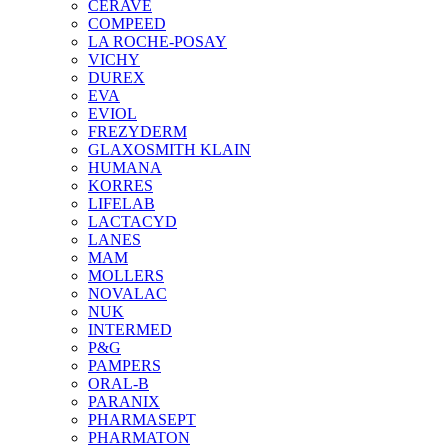
CERAVE
COMPEED
LA ROCHE-POSAY
VICHY
DUREX
EVA
EVIOL
FREZYDERM
GLAXOSMITH KLAIN
HUMANA
KORRES
LIFELAB
LACTACYD
LANES
MAM
MOLLERS
NOVALAC
NUK
INTERMED
P&G
PAMPERS
ORAL-B
PARANIX
PHARMASEPT
PHARMATON