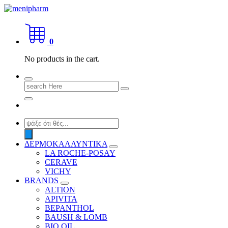
Skip
to
shop 2 easily
content
0
No products in the cart.
Search
for:
Products
search
ΔΕΡΜΟΚΑΛΛΥΝΤΙΚΑ
LA ROCHE-POSAY
CERAVE
VICHY
BRANDS
ALTION
APIVITA
BEPANTHOL
BAUSH & LOMB
BIO OIL