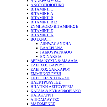
ΑΝΑΒΡΑΖΟΥΣΕΣ
ΑΝΟΣΟΠΟΙΟΙΤΙΚΟ
ΒΙΤΑΜΙΝΗ C
ΒΙΤΑΜΙΝΗ Α
ΒΙΤΑΜΙΝΗ Β
ΒΙΤΑΜΙΝΗ Β12
ΣΥΜΠΛΟΚΟ ΒΙΤΑΜΙΝΗΣ Β
ΒΙΤΑΜΙΝΗ Ε
ΒΙΤΑΜΙΝΗ Κ
ΒΟΤΑΝΑ
ASHWAGANDHA
ΒΑΛΕΡΙΑΝΑ
ΓΑΙΔΟΥΡΑΓΚΑΘΟ
ΕΧΙΝΑΚΕΙΑ
ΔΕΡΜΑ ΝΥΧΙΑ & ΜΑΛΛΙΑ
ΕΛΕΓΧΟΣ ΒΑΡΟΥΣ
ΕΛΕΓΧΟΣ ΣΑΚΧΑΡΟΥ
ΕΜΜΗΝΟΣ ΡΥΣΗ
ΕΝΕΡΓΕΙΑ & ΤΟΝΩΣΗ
ΗΛΕΚΤΡΟΛΥΤΕΣ
ΗΠΑΤΙΚΗ ΛΕΙΤΟΥΡΓΕΙΑ
ΚΑΡΔΙΑ & ΚΥΚΛΟΦΟΡΙΑΚΟ
ΚΑΤΑΘΛΙΨΗ
ΛΙΠΟΔΙΑΛΥΤΕΣ
ΜΑΣΩΜΕΝΕΣ