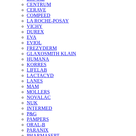
CENTRUM
CERAVE
COMPEED
LA ROCHE-POSAY
VICHY
DUREX
EVA
EVIOL
FREZYDERM
GLAXOSMITH KLAIN
HUMANA
KORRES
LIFELAB
LACTACYD
LANES
MAM
MOLLERS
NOVALAC
NUK
INTERMED
P&G
PAMPERS
ORAL-B
PARANIX
PHARMASEPT