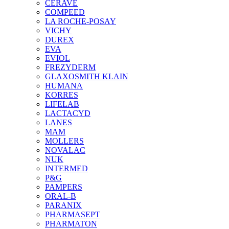
CERAVE
COMPEED
LA ROCHE-POSAY
VICHY
DUREX
EVA
EVIOL
FREZYDERM
GLAXOSMITH KLAIN
HUMANA
KORRES
LIFELAB
LACTACYD
LANES
MAM
MOLLERS
NOVALAC
NUK
INTERMED
P&G
PAMPERS
ORAL-B
PARANIX
PHARMASEPT
PHARMATON