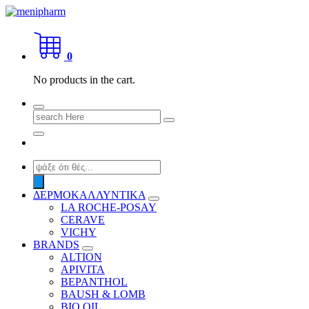
Skip
to
shop 2 easily
content
0
No products in the cart.
Search
for:
Products
search
ΔΕΡΜΟΚΑΛΛΥΝΤΙΚΑ
LA ROCHE-POSAY
CERAVE
VICHY
BRANDS
ALTION
APIVITA
BEPANTHOL
BAUSH & LOMB
BIO OIL