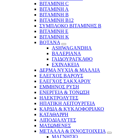
ΒΙΤΑΜΙΝΗ C
ΒΙΤΑΜΙΝΗ Α
ΒΙΤΑΜΙΝΗ Β
ΒΙΤΑΜΙΝΗ Β12
ΣΥΜΠΛΟΚΟ ΒΙΤΑΜΙΝΗΣ Β
ΒΙΤΑΜΙΝΗ Ε
ΒΙΤΑΜΙΝΗ Κ
ΒΟΤΑΝΑ
ASHWAGANDHA
ΒΑΛΕΡΙΑΝΑ
ΓΑΙΔΟΥΡΑΓΚΑΘΟ
ΕΧΙΝΑΚΕΙΑ
ΔΕΡΜΑ ΝΥΧΙΑ & ΜΑΛΛΙΑ
ΕΛΕΓΧΟΣ ΒΑΡΟΥΣ
ΕΛΕΓΧΟΣ ΣΑΚΧΑΡΟΥ
ΕΜΜΗΝΟΣ ΡΥΣΗ
ΕΝΕΡΓΕΙΑ & ΤΟΝΩΣΗ
ΗΛΕΚΤΡΟΛΥΤΕΣ
ΗΠΑΤΙΚΗ ΛΕΙΤΟΥΡΓΕΙΑ
ΚΑΡΔΙΑ & ΚΥΚΛΟΦΟΡΙΑΚΟ
ΚΑΤΑΘΛΙΨΗ
ΛΙΠΟΔΙΑΛΥΤΕΣ
ΜΑΣΩΜΕΝΕΣ
ΜΕΤΑΛΛΑ & ΙΧΝΟΣΤΟΙΧΕΙΑ
ΜΑΓΝΗΣΙΟ