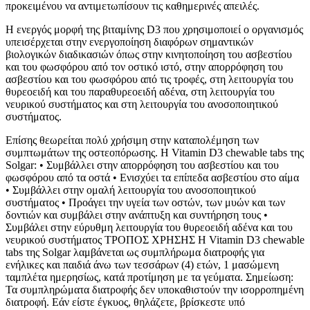
προκειμένου να αντιμετωπίσουν τις καθημερινές απειλές.
Η ενεργός μορφή της βιταμίνης D3 που χρησιμοποιεί ο οργανισμός
υπεισέρχεται στην ενεργοποίηση διαφόρων σημαντικών
βιολογικών διαδικασιών όπως στην κινητοποίηση του ασβεστίου
και του φωσφόρου από τον οστικό ιστό, στην απορρόφηση του
ασβεστίου και του φωσφόρου από τις τροφές, στη λειτουργία του
θυρεοειδή και του παραθυρεοειδή αδένα, στη λειτουργία του
νευρικού συστήματος και στη λειτουργία του ανοσοποιητικού
συστήματος.
Επίσης θεωρείται πολύ χρήσιμη στην καταπολέμηση των
συμπτωμάτων της οστεοπόρωσης. H Vitamin D3 chewable tabs της
Solgar: • Συμβάλλει στην απορρόφηση του ασβεστίου και του
φωσφόρου από τα οστά • Ενισχύει τα επίπεδα ασβεστίου στο αίμα
• Συμβάλλει στην ομαλή λειτουργία του ανοσοποιητικού
συστήματος • Προάγει την υγεία των οστών, των μυών και των
δοντιών και συμβάλει στην ανάπτυξη και συντήρηση τους •
Συμβάλει στην εύρυθμη λειτουργία του θυρεοειδή αδένα και του
νευρικού συστήματος ΤΡΟΠΟΣ ΧΡΗΣΗΣ Η Vitamin D3 chewable
tabs της Solgar λαμβάνεται ως συμπλήρωμα διατροφής για
ενήλικες και παιδιά άνω των τεσσάρων (4) ετών, 1 μασώμενη
ταμπλέτα ημερησίως, κατά προτίμηση με τα γεύματα. Σημείωση:
Τα συμπληρώματα διατροφής δεν υποκαθιστούν την ισορροπημένη
διατροφή. Εάν είστε έγκυος, θηλάζετε, βρίσκεστε υπό