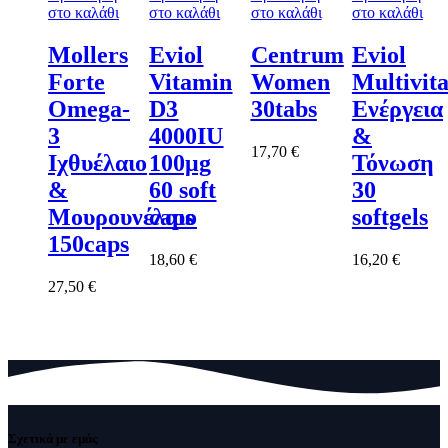
στο καλάθι
στο καλάθι
στο καλάθι
στο καλάθι
Mollers
Eviol
Centrum
Eviol
Forte
Vitamin
Women
Multivit
Omega-
D3
30tabs
Ενέργεια
3
4000IU
&
17,70
€
Ιχθυέλαιο
100μg
Τόνωση
&
60 soft
30
Μουρουνέλαιο
caps
softgels
150caps
18,60
€
16,20
€
27,50
€
Σχετικά με εμάς