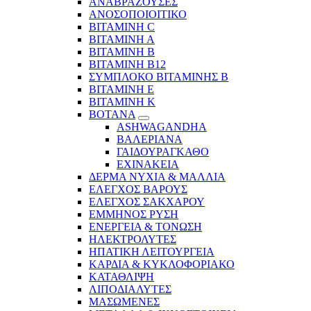
ΑΝΑΒΡΑΖΟΥΣΕΣ
ΑΝΟΣΟΠΟΙΟΙΤΙΚΟ
ΒΙΤΑΜΙΝΗ C
ΒΙΤΑΜΙΝΗ Α
ΒΙΤΑΜΙΝΗ Β
ΒΙΤΑΜΙΝΗ Β12
ΣΥΜΠΛΟΚΟ ΒΙΤΑΜΙΝΗΣ Β
ΒΙΤΑΜΙΝΗ Ε
ΒΙΤΑΜΙΝΗ Κ
ΒΟΤΑΝΑ
ASHWAGANDHA
ΒΑΛΕΡΙΑΝΑ
ΓΑΙΔΟΥΡΑΓΚΑΘΟ
ΕΧΙΝΑΚΕΙΑ
ΔΕΡΜΑ ΝΥΧΙΑ & ΜΑΛΛΙΑ
ΕΛΕΓΧΟΣ ΒΑΡΟΥΣ
ΕΛΕΓΧΟΣ ΣΑΚΧΑΡΟΥ
ΕΜΜΗΝΟΣ ΡΥΣΗ
ΕΝΕΡΓΕΙΑ & ΤΟΝΩΣΗ
ΗΛΕΚΤΡΟΛΥΤΕΣ
ΗΠΑΤΙΚΗ ΛΕΙΤΟΥΡΓΕΙΑ
ΚΑΡΔΙΑ & ΚΥΚΛΟΦΟΡΙΑΚΟ
ΚΑΤΑΘΛΙΨΗ
ΛΙΠΟΔΙΑΛΥΤΕΣ
ΜΑΣΩΜΕΝΕΣ