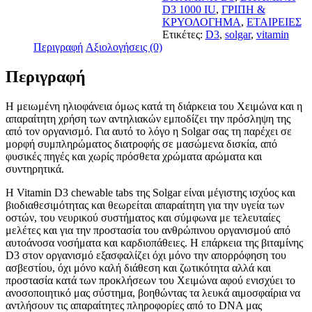
D3 1000 IU
,
ΓΡΙΠΗ &
ΚΡΥΟΛΟΓΗΜΑ
,
ΕΤΑΙΡΕΙΕΣ
Ετικέτες:
D3
,
solgar
,
vitamin
Περιγραφή
Αξιολογήσεις (0)
Περιγραφή
Η μειωμένη ηλιοφάνεια όμως κατά τη διάρκεια του Χειμώνα και η
απαραίτητη χρήση των αντηλιακών εμποδίζει την πρόσληψη της
από τον οργανισμό. Για αυτό το λόγο η Solgar σας τη παρέχει σε
μορφή συμπληρώματος διατροφής σε μασώμενα δισκία, από
φυσικές πηγές και χωρίς πρόσθετα χρώματα αρώματα και
συντηρητικά.
Η Vitamin D3 chewable tabs της Solgar είναι μέγιστης ισχύος και
βιοδιαθεσιμότητας και θεωρείται απαραίτητη για την υγεία των
οστών, του νευρικού συστήματος και σύμφωνα με τελευταίες
μελέτες και για την προστασία του ανθρώπινου οργανισμού από
αυτοάνοσα νοσήματα και καρδιοπάθειες. Η επάρκεια της βιταμίνης
D3 στον οργανισμό εξασφαλίζει όχι μόνο την απορρόφηση του
ασβεστίου, όχι μόνο καλή διάθεση και ζωτικότητα αλλά και
προστασία κατά των προκλήσεων του Χειμώνα αφού ενισχύει το
ανοσοποιητικό μας σύστημα, βοηθώντας τα λευκά αιμοσφαίρια να
αντλήσουν τις απαραίτητες πληροφορίες από το DNA μας