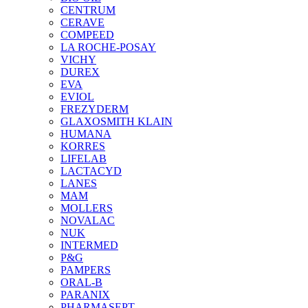
CENTRUM
CERAVE
COMPEED
LA ROCHE-POSAY
VICHY
DUREX
EVA
EVIOL
FREZYDERM
GLAXOSMITH KLAIN
HUMANA
KORRES
LIFELAB
LACTACYD
LANES
MAM
MOLLERS
NOVALAC
NUK
INTERMED
P&G
PAMPERS
ORAL-B
PARANIX
PHARMASEPT