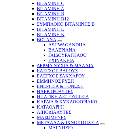
ΒΙΤΑΜΙΝΗ C
ΒΙΤΑΜΙΝΗ Α
ΒΙΤΑΜΙΝΗ Β
ΒΙΤΑΜΙΝΗ Β12
ΣΥΜΠΛΟΚΟ ΒΙΤΑΜΙΝΗΣ Β
ΒΙΤΑΜΙΝΗ Ε
ΒΙΤΑΜΙΝΗ Κ
ΒΟΤΑΝΑ
ASHWAGANDHA
ΒΑΛΕΡΙΑΝΑ
ΓΑΙΔΟΥΡΑΓΚΑΘΟ
ΕΧΙΝΑΚΕΙΑ
ΔΕΡΜΑ ΝΥΧΙΑ & ΜΑΛΛΙΑ
ΕΛΕΓΧΟΣ ΒΑΡΟΥΣ
ΕΛΕΓΧΟΣ ΣΑΚΧΑΡΟΥ
ΕΜΜΗΝΟΣ ΡΥΣΗ
ΕΝΕΡΓΕΙΑ & ΤΟΝΩΣΗ
ΗΛΕΚΤΡΟΛΥΤΕΣ
ΗΠΑΤΙΚΗ ΛΕΙΤΟΥΡΓΕΙΑ
ΚΑΡΔΙΑ & ΚΥΚΛΟΦΟΡΙΑΚΟ
ΚΑΤΑΘΛΙΨΗ
ΛΙΠΟΔΙΑΛΥΤΕΣ
ΜΑΣΩΜΕΝΕΣ
ΜΕΤΑΛΛΑ & ΙΧΝΟΣΤΟΙΧΕΙΑ
ΜΑΓΝΗΣΙΟ