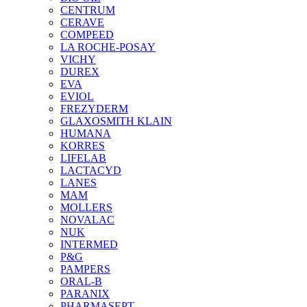
CENTRUM
CERAVE
COMPEED
LA ROCHE-POSAY
VICHY
DUREX
EVA
EVIOL
FREZYDERM
GLAXOSMITH KLAIN
HUMANA
KORRES
LIFELAB
LACTACYD
LANES
MAM
MOLLERS
NOVALAC
NUK
INTERMED
P&G
PAMPERS
ORAL-B
PARANIX
PHARMASEPT