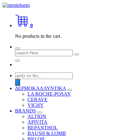
Skip
to
shop 2 easily
content
0
No products in the cart.
Search
for:
Products
search
ΔΕΡΜΟΚΑΛΛΥΝΤΙΚΑ
LA ROCHE-POSAY
CERAVE
VICHY
BRANDS
ALTION
APIVITA
BEPANTHOL
BAUSH & LOMB
BIO OIL