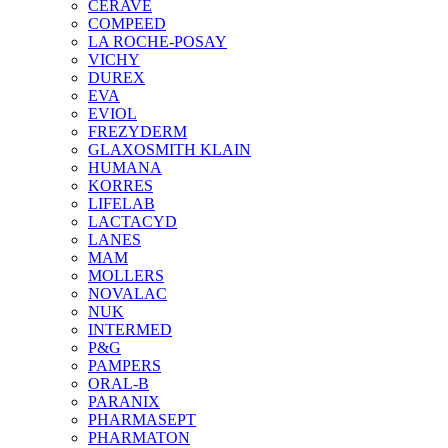
CERAVE
COMPEED
LA ROCHE-POSAY
VICHY
DUREX
EVA
EVIOL
FREZYDERM
GLAXOSMITH KLAIN
HUMANA
KORRES
LIFELAB
LACTACYD
LANES
MAM
MOLLERS
NOVALAC
NUK
INTERMED
P&G
PAMPERS
ORAL-B
PARANIX
PHARMASEPT
PHARMATON