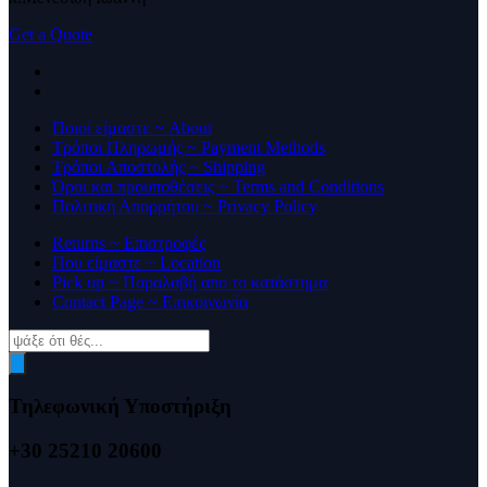
Get a Quote
Ποιοί είμαστε ~ About
Τρόποι Πληρωμής ~ Payment Methods
Τρόποι Αποστολής ~ Shipping
Όροι και προυποθέσεις ~ Terms and Conditions
Πολιτική Απορρήτου ~ Privacy Policy
Returns ~ Επιστροφές
Που είμαστε ~ Location
Pick up ~ Παραλαβή απο το κατάστημα
Contact Page ~ Επικοινωνία
Products
search
Τηλεφωνική Υποστήριξη
+30 25210 20600