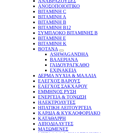
ΑΝΑΒΡΑΖΟΥΣΕΣ
ΑΝΟΣΟΠΟΙΟΙΤΙΚΟ
ΒΙΤΑΜΙΝΗ C
ΒΙΤΑΜΙΝΗ Α
ΒΙΤΑΜΙΝΗ Β
ΒΙΤΑΜΙΝΗ Β12
ΣΥΜΠΛΟΚΟ ΒΙΤΑΜΙΝΗΣ Β
ΒΙΤΑΜΙΝΗ Ε
ΒΙΤΑΜΙΝΗ Κ
ΒΟΤΑΝΑ
ASHWAGANDHA
ΒΑΛΕΡΙΑΝΑ
ΓΑΙΔΟΥΡΑΓΚΑΘΟ
ΕΧΙΝΑΚΕΙΑ
ΔΕΡΜΑ ΝΥΧΙΑ & ΜΑΛΛΙΑ
ΕΛΕΓΧΟΣ ΒΑΡΟΥΣ
ΕΛΕΓΧΟΣ ΣΑΚΧΑΡΟΥ
ΕΜΜΗΝΟΣ ΡΥΣΗ
ΕΝΕΡΓΕΙΑ & ΤΟΝΩΣΗ
ΗΛΕΚΤΡΟΛΥΤΕΣ
ΗΠΑΤΙΚΗ ΛΕΙΤΟΥΡΓΕΙΑ
ΚΑΡΔΙΑ & ΚΥΚΛΟΦΟΡΙΑΚΟ
ΚΑΤΑΘΛΙΨΗ
ΛΙΠΟΔΙΑΛΥΤΕΣ
ΜΑΣΩΜΕΝΕΣ