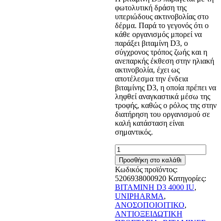
φωτολυτική δράση της
υπεριώδους ακτινοβολίας στο
δέρμα. Παρά το γεγονός ότι ο
κάθε οργανισμός μπορεί να
παράξει βιταμίνη D3, ο
σύγχρονος τρόπος ζωής και η
ανεπαρκής έκθεση στην ηλιακή
ακτινοβολία, έχει ως
αποτέλεσμα την ένδεια
βιταμίνης D3, η οποία πρέπει να
ληφθεί αναγκαστικά μέσω της
τροφής, καθώς ο ρόλος της στην
διατήρηση του οργανισμού σε
καλή κατάσταση είναι
σημαντικός.
UNIPHARMA
D3
Προσθήκη στο καλάθι
Fix
Κωδικός προϊόντος:
Max
5206938000920
Κατηγορίες:
4000
BITAMINH D3 4000 IU
,
IU
UNIPHARMA
,
60tabs
ΑΝΟΣΟΠΟΙΟΙΤΙΚΟ
,
ποσότητα
ΑΝΤΙΟΞΕΙΔΩΤΙΚΗ