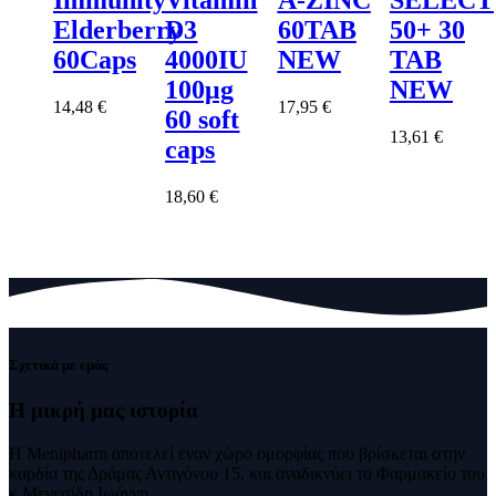
Elderberry
D3
60TAB
50+ 30
60Caps
4000IU
NEW
TAB
100μg
NEW
14,48
€
17,95
€
60 soft
13,61
€
caps
18,60
€
Σχετικά με εμάς
Η μικρή μας
ιστορία
Η Menipharm αποτελεί εναν χώρο ομορφίας που βρίσκεται στην
καρδία της Δράμας Αντιγόνου 15, και αναδικνύει το Φαρμακείο του
κ.Μενεσίδη Ιωάννη