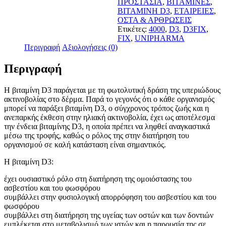
ΠΡΟΣΤΑΣΙΑ
,
ΒΙΤΑΜΙΝΕΣ
,
ΒΙΤΑΜΙΝΗ D3
,
ΕΤΑΙΡΕΙΕΣ
,
ΟΣΤΑ & ΑΡΘΡΩΣΕΙΣ
Ετικέτες:
4000
,
D3
,
D3FIX
,
FIX
,
UNIPHARMA
Περιγραφή
Αξιολογήσεις (0)
Περιγραφή
Η βιταμίνη D3 παράγεται με τη φωτολυτική δράση της υπεριώδους
ακτινοβολίας στο δέρμα. Παρά το γεγονός ότι ο κάθε οργανισμός
μπορεί να παράξει βιταμίνη D3, ο σύγχρονος τρόπος ζωής και η
ανεπαρκής έκθεση στην ηλιακή ακτινοβολία, έχει ως αποτέλεσμα
την ένδεια βιταμίνης D3, η οποία πρέπει να ληφθεί αναγκαστικά
μέσω της τροφής, καθώς ο ρόλος της στην διατήρηση του
οργανισμού σε καλή κατάσταση είναι σημαντικός.
Η βιταμίνη D3:
έχει ουσιαστικό ρόλο στη διατήρηση της ομοιόστασης του
ασβεστίου και του φωσφόρου
συμβάλλει στην φυσιολογική απορρόφηση του ασβεστίου και του
φωσφόρου
συμβάλλει στη διατήρηση της υγείας των οστών και των δοντιών
εμπλέκεται στο μεταβολισμό των ιστών και η παρουσία της σε